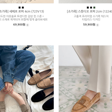
■
■
■
■
■
소가죽] 세베로 로퍼 4cm (723V13)
[소가죽] 스튜디오 로퍼 2cm (1224C
드한 아웃솔로 트렌디한 감성 한 스푼＊
고품격 프리미엄 소가죽 텍스처
지 소재로 제작되어 취향에 맞게 골라보세요
타임리스 디자인
69,900원
59,900원