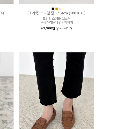
■
■
■
6)
[소가죽] 브리엘 펌프스 4cm (1001C10)
프리밍 소가죽 텍스처
고급스러운데 편안함까지
69,900원
(리뷰: 2)