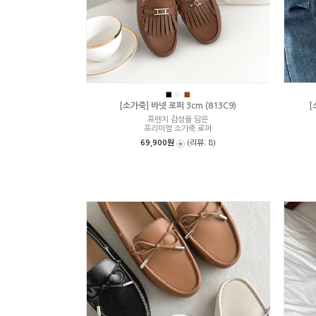
■
■
■
[소가죽] 바넷 로퍼 3cm (813C9)
[
프렌치 감성을 담은
프리미엄 소가죽 로퍼
69,900원
(리뷰: 8)