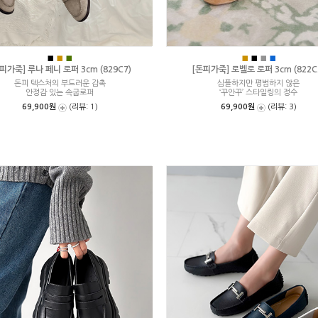
■
■
■
■
■
■
■
피가죽] 루나 페니 로퍼 3cm (829C7)
[돈피가죽] 로벨로 로퍼 3cm (822C
돈피 텍스처의 부드러운 감촉
심플하지만 평범하지 않은
안정감 있는 속굽로퍼
‘꾸안꾸’ 스타일링의 정수
69,900원
(리뷰: 1)
69,900원
(리뷰: 3)