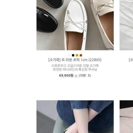
■
■
■
■
[소가죽] 르 리본 로퍼 1cm (228X5)
[소
소프트하고 고급스러운 리얼 소가죽
유연한 바디라인과 폭신한 쿠셔닝
69,900원
(리뷰: 3)