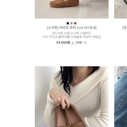
■
■
■
[소가죽] 마리브 로퍼 2cm (919C6)
[돈
부드러운 리얼 소가죽 스웨이드
아치 쿠션과 플렉서블 아웃솔로 최상의 착화감
59,900원
(리뷰: 1)