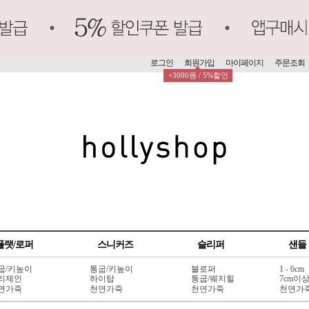
로그인
회원가입
마이페이지
주문조회
+3000원 / 5%할인
플랫/로퍼
스니커즈
슬리퍼
샌들
굽/키높이
통굽/키높이
블로퍼
1 - 6cm
리제인
하이탑
통굽/웨지힐
7cm이
연가죽
천연가죽
천연가죽
천연가