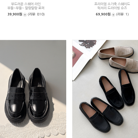
부드러운 스퀘어 라인
프리미엄 소가죽 스웨이드
부들~부들~ 말랑말랑 로퍼
럭셔리 드라이빙 슈즈
39,900원
(리뷰: 810)
69,900원
(리뷰: 1)