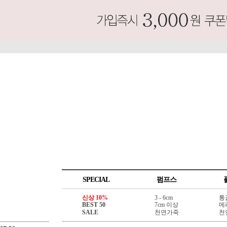
SPECIAL
펌프스
신상 10%
3 - 6cm
통
BEST 50
7cm 이상
메
SALE
천연가죽
천