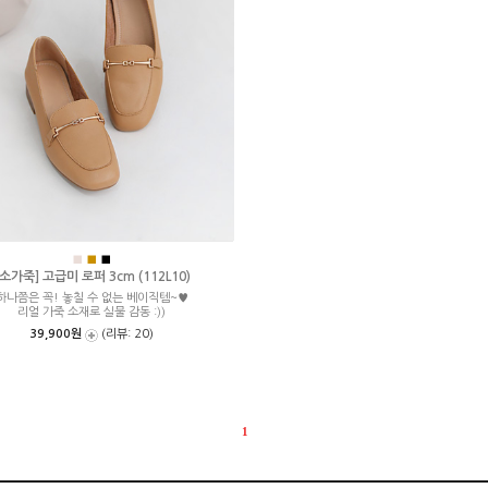
■
■
■
[소가죽] 고급미 로퍼 3cm (112L10)
하나쯤은 꼭! 놓칠 수 없는 베이직템~♥
리얼 가죽 소재로 실물 감동 :))
39,900원
(리뷰: 20)
1