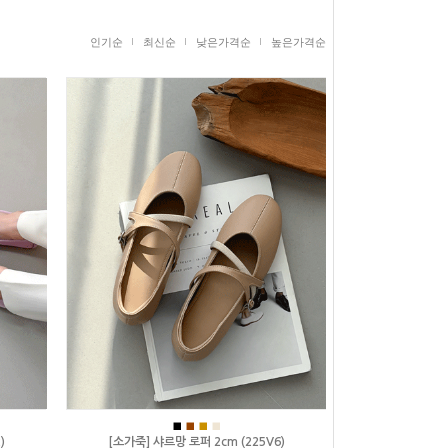
인기순
최신순
낮은가격순
높은가격순
■
■
■
■
)
[소가죽] 샤르망 로퍼 2cm (225V6)