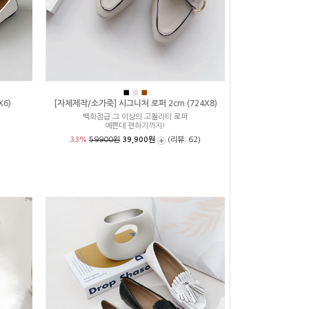
■
■
■
X6)
[자체제작/소가죽] 시그니처 로퍼 2cm (724X8)
백화점급 그 이상의 고퀄리티 로퍼
예쁜데 편하기까지!
33%
59900원
39,900원
(리뷰: 62)