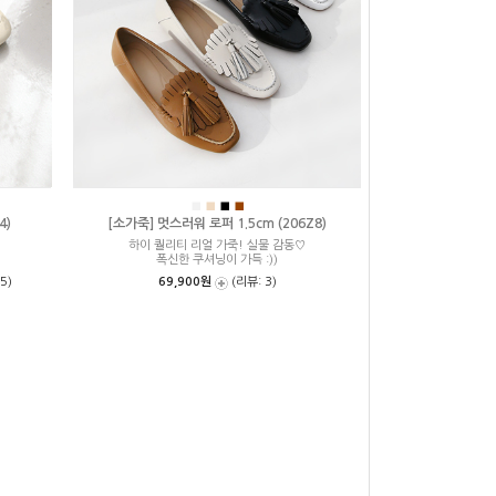
■
■
■
■
4)
[소가죽] 멋스러워 로퍼 1.5cm (206Z8)
하이 퀄리티 리얼 가죽! 실물 감동♡
폭신한 쿠셔닝이 가득 :))
5)
69,900원
(리뷰: 3)