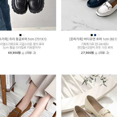
■
■
■
■
■
소가죽] 프라 통굽로퍼 5cm (731X1)
[돈피가죽] 바디유연 로퍼 1cm (821
리얼소가죽으로 고급스러운 청키 로퍼
기획특가로 만나보세요!
5cm 통굽 스타일로 키보정까지!
편안함+갓성비 모두 가진 로퍼
69,900원
(리뷰: 2)
27,900원
(리뷰: 2)