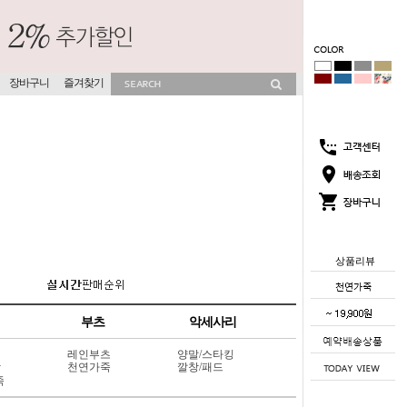
장바구니
즐겨찾기
상품리뷰
부츠
악세사리
레인부츠
양말/스타킹
상
천연가죽
깔창/패드
죽