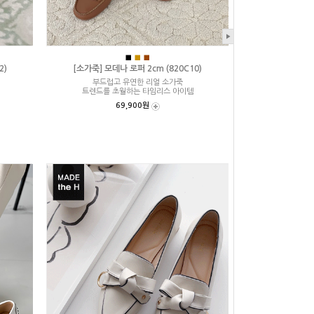
■
■
■
2)
[소가죽] 모데나 로퍼 2cm (820C10)
부드럽고 유연한 리얼 소가죽
트렌드를 초월하는 타임리스 아이템
69,900원