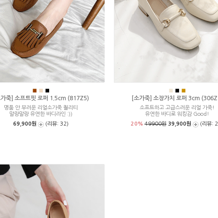
■
■
■
■
■
■
가죽] 소프트핏 로퍼 1.5cm (817Z5)
[소가죽] 소장가치 로퍼 3cm (306Z
명품 안 부러운 리얼소가죽 퀄리티
소프트하고 고급스러운 리얼 가죽!
말랑말랑 유연한 바디라인 :))
유연한 바디로 워킹감 Good!
69,900원
(리뷰: 32)
20%
49900원
39,900원
(리뷰: 2