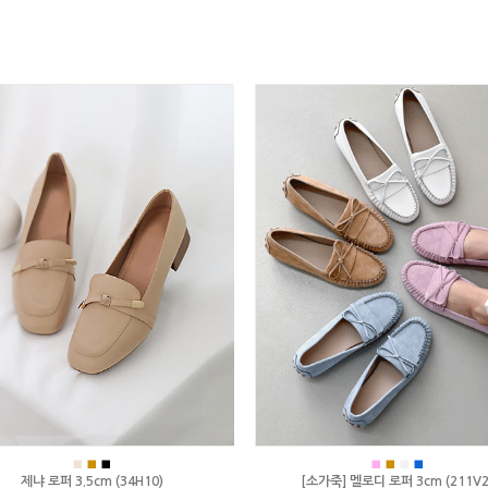
■
■
■
■
■
■
■
제냐 로퍼 3.5cm (34H10)
[소가죽] 멜로디 로퍼 3cm (211V2