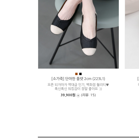
■
■
[소가죽] 단아한 플랫 2cm (223L1)
오픈 되자마자 역대급 인기, 백화점 퀄리티♥
폭신폭신 워킹감이 정말 좋아요 :))
39,900원
(리뷰: 15)