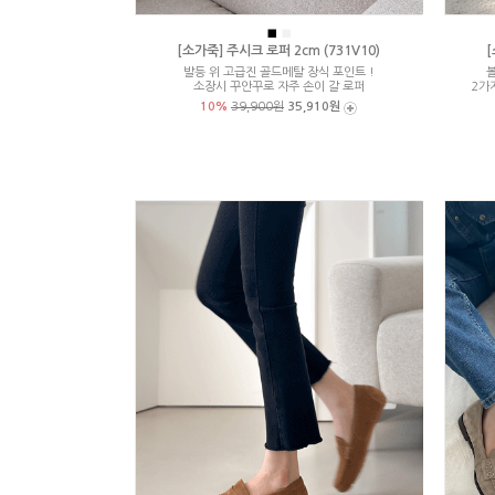
■
■
[소가죽] 주시크 로퍼 2cm (731V10)
[
발등 위 고급진 골드메탈 장식 포인트 !
볼
소장시 꾸안꾸로 자주 손이 갈 로퍼
2가
10%
39,900원
35,910원