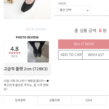
사이즈
총 상품 금액
0
원
BUY IT NOW
ADD TO CART
WISH LIST
고급적 플랫 2cm (728K3)
리얼 가죽 아니야?? 백화점 퀄리티~♥
폭신하게 올라온 쿠셔닝, 발 너무 편해
요!
상세정보
상품리뷰
Q&A