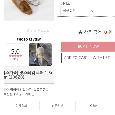
사이즈
총 상품 금액
0
원
BUY IT NOW
ADD TO CART
WISH LIST
[소가죽] 멋스러워 로퍼 1.5c
m (206Z8)
하이 퀄리티 리얼 가죽! 실물 감동♡
폭신한 쿠셔닝이 가득 :))
상세정보
상품리뷰
Q&A