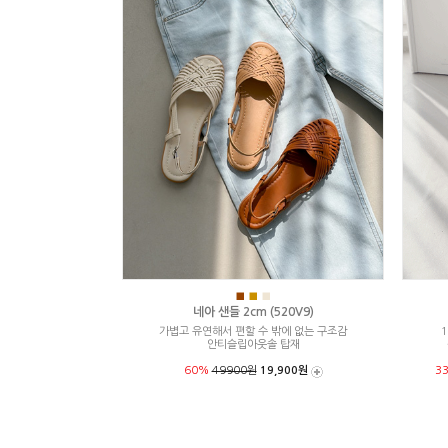
■
■
■
네아 샌들 2cm (520V9)
가볍고 유연해서 편할 수 밖에 없는 구조감
1
안티슬립아웃솔 탑재
60%
49900원
19,900원
3