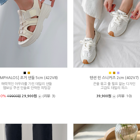
■
■
■
■
■
MPHALOS] 조거 샌들 5cm (422V8)
텐션 런 스니커즈 2cm (402V7)
매력적인 아우라를 가진 데일리 샌들
끈을 묶고 풀 필요 없는 디자인
엠보싱 쿠션 인솔로 안락한 피팅감
고감도 데일리 피스
40%
49900원
29,900원
(리뷰: 3)
39,900원
(리뷰: 10)