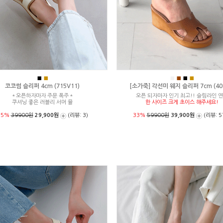
■
■
■
■
■
■
코코썸 슬리퍼 4cm (715V11)
[소가죽] 각선미 웨지 슬리퍼 7cm (404
＊오픈하자마자 주문 폭주＊
오픈 되자마자 인기 최고!! 슬림라인 
쿠셔닝 좋은 러블리 서머 뮬
한 사이즈 크게 초이스 해주세요!
25%
39900원
29,900원
(리뷰: 3)
33%
59900원
39,900원
(리뷰: 5