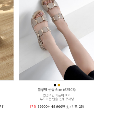
■
■
)
블루밍 샌들 6cm (625C6)
안정적인 키높이 효과
부드러운 인솔 전체 쿠셔닝
71)
17%
59900원
49,900원
(리뷰: 25)