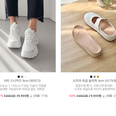
■
■
■
■
■
■
시티 스니커즈 9cm (903C5)
소프라 속굽 슬리퍼 4cm (417V9
59cm > 168cm가 되는 키높이 아웃솔
한정수량 특가, 구매 서두르세요~
섬세한 기능성으로 피로감 없는 착화감
시크릿 속굽으로 라인이 슬림해져요
3%
59900원
39,900원
(리뷰: 173)
40%
49900원
29,900원
(리뷰: 2