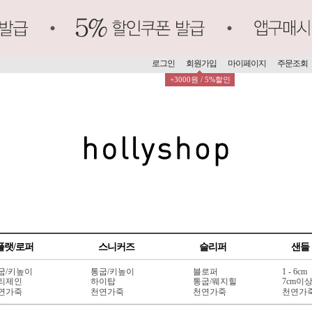
로그인
회원가입
마이페이지
주문조회
+3000원 / 5%할인
플랫/로퍼
스니커즈
슬리퍼
샌들
굽/키높이
통굽/키높이
블로퍼
1 - 6cm
리제인
하이탑
통굽/웨지힐
7cm이
연가죽
천연가죽
천연가죽
천연가