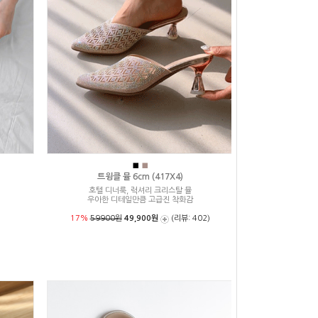
■
■
트윙클 뮬 6cm (417X4)
호텔 디너룩, 럭셔리 크리스탈 뮬
우아한 디테일만큼 고급진 착화감
17%
59900원
49,900원
(리뷰: 402)