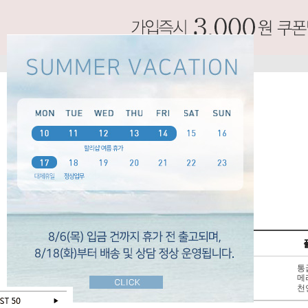
SPECIAL
펌프스
신상 10%
3 - 6cm
통
BEST 50
7cm 이상
메
SALE
천연가죽
천
오늘 하루 보지않기
닫기