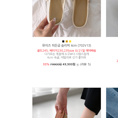
■
■
■
뮤이즈 히든굽 슬리퍼 4cm (702V13)
골드245, 베이지230,235size 8/21일 예약배송
다가오는 계절에 누구보다 사랑스럽게
4cm 속굽, 데일리로 신기 좋아요
38%
79900원
49,900원
(리뷰: 5)