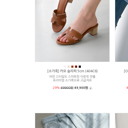
■
■
■
■
■
[소가죽] 카모 슬리퍼 5cm (404C6)
[O
어떤 스타일도 스마트한 아웃핏 연출
프리미엄 소가죽으로 고급져요
29%
69900원
49,900원