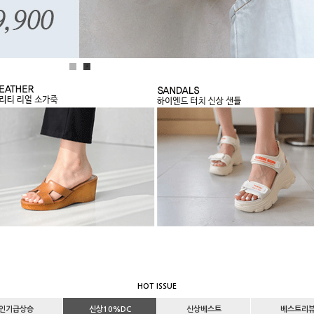
1
2
HOT ISSUE
인기급상승
신상10%DC
신상베스트
베스트리