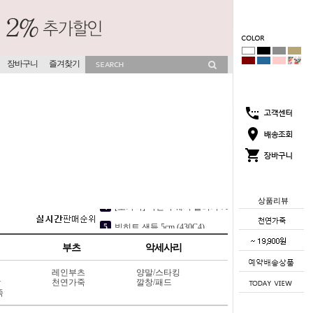
장바구니
즐겨찾기
상품리뷰
2
뮤이즈 히든굽 슬리퍼 4cm (702V13)
3
소프라 속굽 슬리퍼 4cm (417V9)
부츠
악세사리
4
[소가죽] 각선미 웨지 슬리퍼 7cm (404L6)
레인부츠
양말/스타킹
5
빅히트 샌들 5cm (430C4)
상
천연가죽
깔창/패드
죽
1
코코썸 슬리퍼 4cm (715V11)