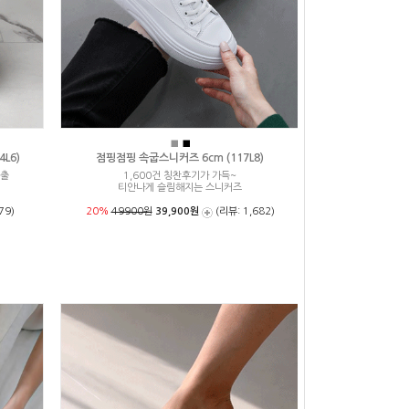
■
■
L6)
점핑점핑 속굽스니커즈 6cm (117L8)
연출
1,600건 칭찬후기가 가득~
티안나게 슬림해지는 스니커즈
79)
20%
49900원
39,900원
(리뷰: 1,682)