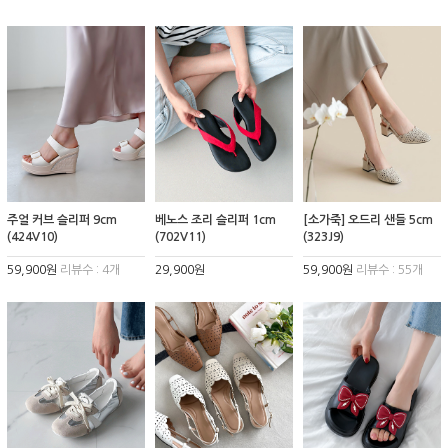
주얼 커브 슬리퍼 9cm
베노스 조리 슬리퍼 1cm
[소가죽] 오드리 샌들 5cm
(424V10)
(702V11)
(323J9)
59,900원
리뷰수 : 4개
29,900원
59,900원
리뷰수 : 55개