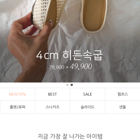
NEW10%
BEST
SALE
펌프스
플랫/로퍼
스니커즈
슬라이드
샌들
지금 가장 잘 나가는 아이템