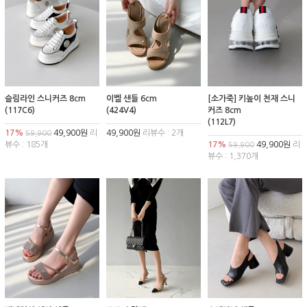
슬림라인 스니커즈 8cm
이벨 샌들 6cm
[소가죽] 키높이 천재 스니
(117C6)
(424V4)
커즈 8cm
(112L7)
17%
49,900원
리
49,900원
리뷰수 : 2개
59,900
뷰수 : 185개
17%
49,900원
리
59,900
뷰수 : 1,370개