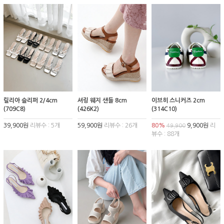
릴리아 슬리퍼 2/4cm
셔링 웨지 샌들 8cm
이브히 스니커즈 2cm
(709C8)
(426K2)
(314C10)
39,900원
리뷰수 : 5개
59,900원
리뷰수 : 26개
80%
9,900원
리
49,900
뷰수 : 88개