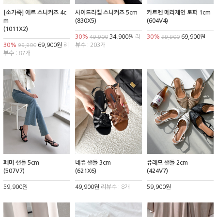
[소가죽] 에르 스니커즈 4c
사이드라벨 스니커즈 5cm
카르멘 메리제인 로퍼 1cm
m
(830X5)
(604V4)
(1011X2)
30%
34,900원
리
30%
69,900원
49,900
99,900
30%
69,900원
리
뷰수 : 203개
99,900
뷰수 : 87개
페미 샌들 5cm
네쥬 샌들 3cm
쥬레므 샌들 2cm
(507V7)
(621X6)
(424V7)
59,900원
49,900원
리뷰수 : 8개
59,900원