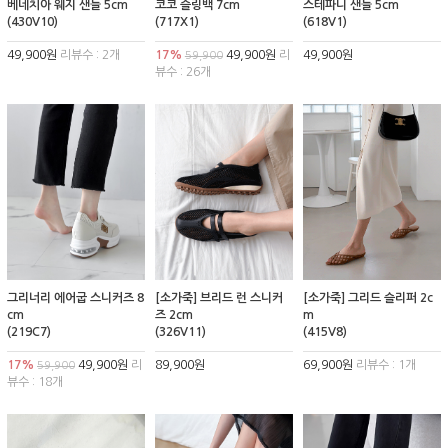
베네치아 웨지 샌들 5cm
코코 슬링백 7cm
스테파니 샌들 5cm
(430V10)
(717X1)
(618V1)
49,900원
리뷰수 : 2개
17%
49,900원
리
49,900원
59,900
뷰수 : 26개
그리너리 에어굽 스니커즈 8
[소가죽] 브리드 런 스니커
[소가죽] 그리드 슬리퍼 2c
cm
즈 2cm
m
(219C7)
(326V11)
(415V8)
17%
49,900원
리
89,900원
69,900원
리뷰수 : 1개
59,900
뷰수 : 18개