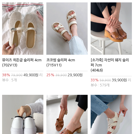
뮤이즈 히든굽 슬리퍼 4cm
코코썸 슬리퍼 4cm
[소가죽] 각선미 웨지 슬리
(702V13)
(715V11)
퍼 7cm
(404L6)
38%
49,900원
리
25%
29,900원
79,900
39,900
뷰수 : 5개
33%
39,900원
리
59,900
뷰수 : 579개