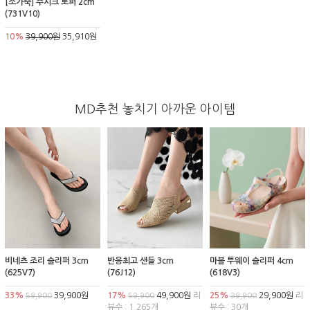
[소가죽] 주시크 로퍼 2cm
(731V10)
10%
39,900원
35,910원
MD추천 놓치기 아까운 아이템
비네츠 조리 슬리퍼 3cm
반응최고 샌들 3cm
마블 투웨이 슬리퍼 4cm
(625V7)
(76J12)
(618V3)
33%
39,900원
17%
49,900원
리
25%
29,900원
리
59,900
59,900
39,900
뷰수 : 1,265개
뷰수 : 30개