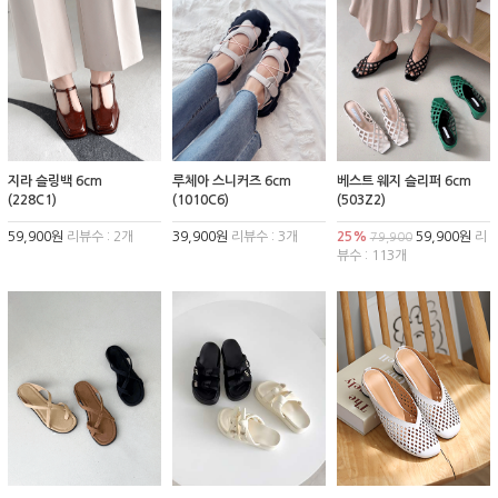
지라 슬링백 6cm
루체아 스니커즈 6cm
베스트 웨지 슬리퍼 6cm
(228C1)
(1010C6)
(503Z2)
59,900원
리뷰수 : 2개
39,900원
리뷰수 : 3개
25%
59,900원
리
79,900
뷰수 : 113개