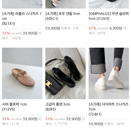
[소가죽] 러블리 스니커즈 1
[소가죽] 로우 샌들 3cm
[OMPHALOS] 쿠션 슬리퍼
cm
(305C1)
5cm (312V3)
(821X1)
59,900원
리뷰수 : 5개
67%
9,900원
리
29,900
33%
39,900원
리
뷰수 : 83개
59,900
뷰수 : 149개
시어 블로퍼 1cm
고급미 플랫 3cm
[소가죽] 다이어트 스니커즈
(312V5)
(82K5)
7cm
(724X1)
33%
39,900원
리
33%
39,900원
리
59,900
59,900
뷰수 : 11개
뷰수 : 1,717개
59,900원
리뷰수 : 44개