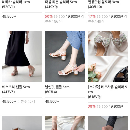
레베카 슬리퍼 1cm
더블 리본 슬리퍼 5cm
펀칭맛집 블로퍼 3cm
(520V1)
(419X9)
(406L10)
49,900원
50%
19,900원
리
17%
49,900원
리
39,900
59,900
뷰수 : 86개
뷰수 : 49개
에스쁘리 샌들 5cm
날씬핏 샌들 5cm
[소가죽] 베르사유 슬리퍼 5
(417V3)
(603L4)
cm
(618V9)
49,900원
리뷰수 : 3개
49,900원
38%
49,900원
79,900