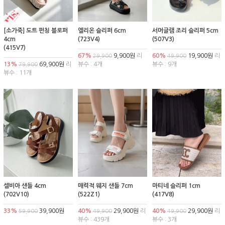
[소가죽] 도트 펀칭 블로퍼
엘리온 슬리퍼 6cm
서머글램 조리 슬리퍼 5cm
4cm
(723V4)
(507V3)
(415V7)
67%
9,900원
리
60%
19,900원
리
29,900
49,900
13%
69,900원
리
뷰수 : 4개
뷰수 : 9개
79,900
뷰수 : 11개
셀비아 샌들 4cm
매력적 웨지 샌들 7cm
마티네 슬리퍼 1cm
(702V10)
(522Z1)
(417V8)
33%
39,900원
40%
29,900원
리
40%
29,900원
리
59,900
49,900
49,900
뷰수 : 439개
뷰수 : 3개