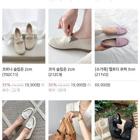
코르니 슬립온 2cm
코지 슬립온 2cm
[소가죽] 멜로디 로퍼 3cm
(702C11)
(212C9)
(211V2)
33%
19,900원
리
33%
19,900원
리
69,900원
29,900
29,900
뷰수 : 22개
뷰수 : 80개