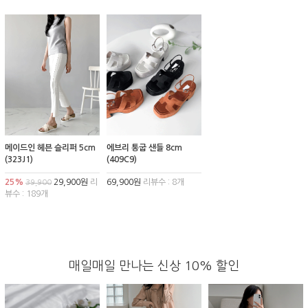
메이드인 헤븐 슬리퍼 5cm
에브리 통굽 샌들 8cm
(323J1)
(409C9)
25%
29,900원
리
69,900원
리뷰수 : 8개
39,900
뷰수 : 189개
매일매일 만나는 신상 10% 할인