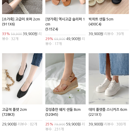
[소가죽] 고급미 로퍼 2cm
[양가죽] 역시고급 슬리퍼 1
빅히트 샌들 5cm
(911X6)
cm
(430C4)
(515Z4)
33%
39,900원
리
39,900원
리뷰수 : 39개
59,900
뷰수 : 32개
29%
49,900원
리
69,900
뷰수 : 17개
고급적 플랫 2cm
감성충만 웨지 샌들 8cm
데이 플랫폼 스니커즈 6cm
(728K3)
(520H5)
(221X1)
29,900원
리뷰수 : 82개
25%
59,900원
리
39,900원
리뷰수 : 388개
79,900
뷰수 : 231개