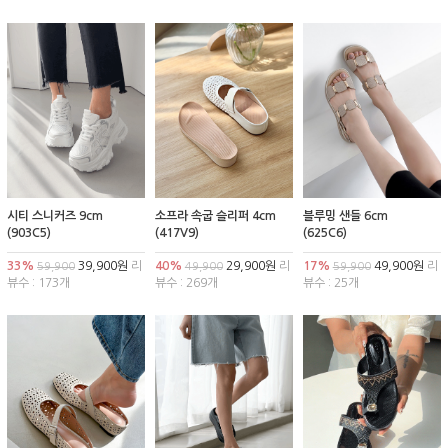
시티 스니커즈 9cm
소프라 속굽 슬리퍼 4cm
블루밍 샌들 6cm
(903C5)
(417V9)
(625C6)
33%
39,900원
리
40%
29,900원
리
17%
49,900원
리
59,900
49,900
59,900
뷰수 : 173개
뷰수 : 269개
뷰수 : 25개