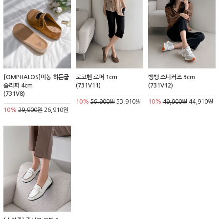
[OMPHALOS]미농 히든굽
로코헨 로퍼 1cm
뱅뱅 스니커즈 3cm
슬리퍼 4cm
(731V11)
(731V12)
(731V8)
10%
59,900원
53,910원
10%
49,900원
44,910원
10%
29,900원
26,910원