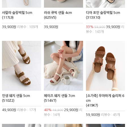
샤랄라 슬링백힐 5cm
러쉬 큐빅 샌들 4cm
디아 포인 슬링백힐 5cm
(117L9)
(625V5)
(313X10)
39,900원
리뷰수 : 109개
39,900원
33%
39,900원
리
59,900
뷰수 : 143개
인생 웨지 샌들 5cm
헤이즈 웨지 샌들 7cm
[소가죽] 우아하게 슬리퍼 6
(510Z2)
(514V7)
cm
(419K7)
49,900원
리뷰수 : 17개
40%
29,900원
리
49,900
뷰수 : 14개
59,900원
리뷰수 : 45개