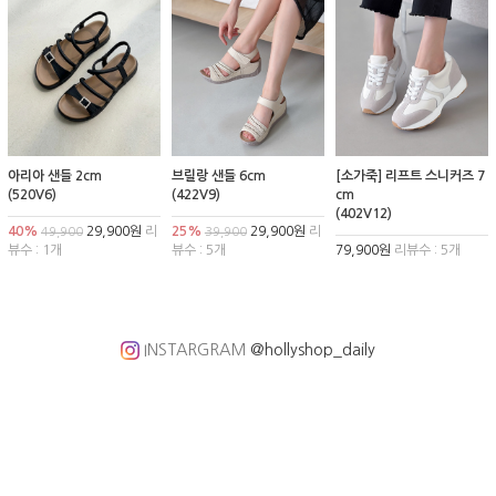
아리아 샌들 2cm
브릴랑 샌들 6cm
[소가죽] 리프트 스니커즈 7
(520V6)
(422V9)
cm
(402V12)
40%
29,900원
리
25%
29,900원
리
49,900
39,900
뷰수 : 1개
뷰수 : 5개
79,900원
리뷰수 : 5개
INSTARGRAM
@hollyshop_daily