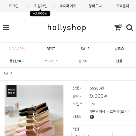
로그인
회원가입
마이페이지
장바구니
고객센터
+3,000원
0
NEW10%
BEST
SALE
펌프스
플랫/로퍼
스니커즈
슬라이드
샌들
SALE
상품가
59900원
9,900
할인가
원
포인트
1%
5만원이상 무료배송
(조건)
배송비
색상