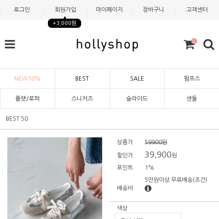
로그인
회원가입
마이페이지
장바구니
고객센터
+3,000원
0
NEW10%
BEST
SALE
펌프스
플랫/로퍼
스니커즈
슬라이드
샌들
BEST 50
상품가
59900원
39,900
할인가
원
포인트
1%
5만원이상 무료배송
(조건)
배송비
색상