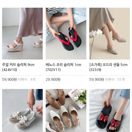
주얼 커브 슬리퍼 9cm
베노스 조리 슬리퍼 1cm
[소가죽] 오드리 샌들 5cm
(424V10)
(702V11)
(323J9)
59,900원
리뷰수 : 4개
29,900원
59,900원
리뷰수 : 55개