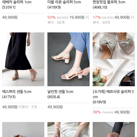
레베카 슬리퍼 1cm
더블 리본 슬리퍼 5cm
펀칭맛집 블로퍼 3cm
(520V1)
(419X9)
(406L10)
49,900원
50%
19,900원
리
17%
49,900원
리
39,900
59,900
뷰수 : 86개
뷰수 : 49개
에스쁘리 샌들 5cm
날씬핏 샌들 5cm
[소가죽] 베르사유 슬리퍼 5
(417V3)
(603L4)
cm
(618V9)
49,900원
리뷰수 : 3개
49,900원
38%
49,900원
79,900