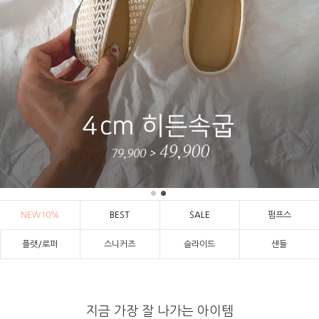
NEW10%
BEST
SALE
펌프스
플랫/로퍼
스니커즈
슬라이드
샌들
지금 가장 잘 나가는 아이템