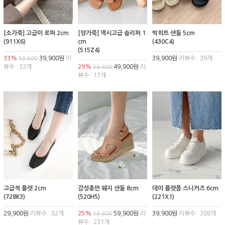
[소가죽] 고급미 로퍼 2cm
[양가죽] 역시고급 슬리퍼 1
빅히트 샌들 5cm
(911X6)
cm
(430C4)
(515Z4)
33%
39,900원
리
39,900원
리뷰수 : 39개
59,900
뷰수 : 32개
29%
49,900원
리
69,900
뷰수 : 17개
고급적 플랫 2cm
감성충만 웨지 샌들 8cm
데이 플랫폼 스니커즈 6cm
(728K3)
(520H5)
(221X1)
29,900원
리뷰수 : 82개
25%
59,900원
리
39,900원
리뷰수 : 388개
79,900
뷰수 : 231개