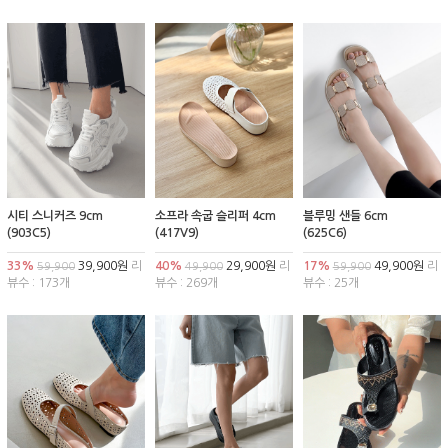
시티 스니커즈 9cm
소프라 속굽 슬리퍼 4cm
블루밍 샌들 6cm
(903C5)
(417V9)
(625C6)
33%
39,900원
리
40%
29,900원
리
17%
49,900원
리
59,900
49,900
59,900
뷰수 : 173개
뷰수 : 269개
뷰수 : 25개