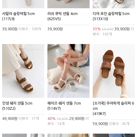
샤랄라 슬링백힐 5cm
러쉬 큐빅 샌들 4cm
디아 포인 슬링백힐 5cm
(117L9)
(625V5)
(313X10)
39,900원
리뷰수 : 109개
39,900원
33%
39,900원
리
59,900
뷰수 : 143개
인생 웨지 샌들 5cm
헤이즈 웨지 샌들 7cm
[소가죽] 우아하게 슬리퍼 6
(510Z2)
(514V7)
cm
(419K7)
49,900원
리뷰수 : 17개
40%
29,900원
리
49,900
뷰수 : 14개
59,900원
리뷰수 : 45개