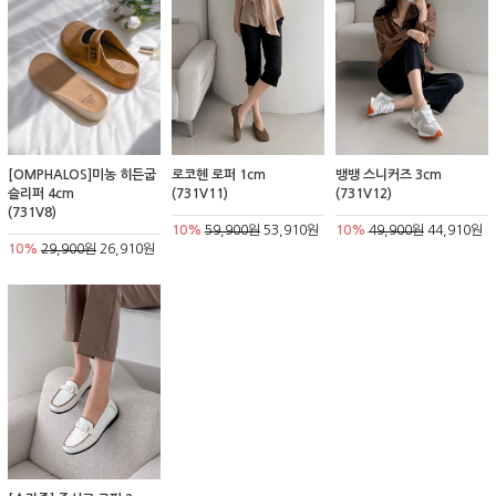
[OMPHALOS]미농 히든굽
로코헨 로퍼 1cm
뱅뱅 스니커즈 3cm
슬리퍼 4cm
(731V11)
(731V12)
(731V8)
10%
59,900원
53,910원
10%
49,900원
44,910원
10%
29,900원
26,910원