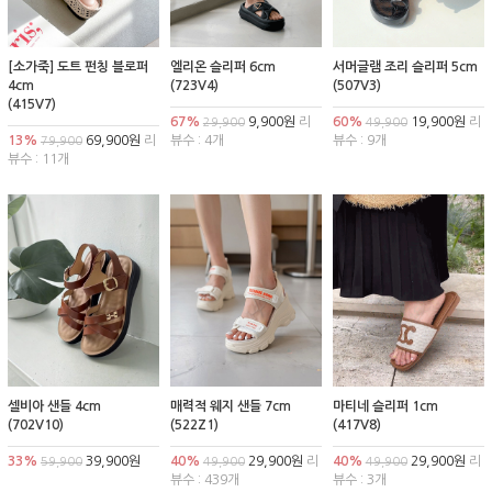
[소가죽] 도트 펀칭 블로퍼
엘리온 슬리퍼 6cm
서머글램 조리 슬리퍼 5cm
4cm
(723V4)
(507V3)
(415V7)
67%
9,900원
리
60%
19,900원
리
29,900
49,900
13%
69,900원
리
뷰수 : 4개
뷰수 : 9개
79,900
뷰수 : 11개
셀비아 샌들 4cm
매력적 웨지 샌들 7cm
마티네 슬리퍼 1cm
(702V10)
(522Z1)
(417V8)
33%
39,900원
40%
29,900원
리
40%
29,900원
리
59,900
49,900
49,900
뷰수 : 439개
뷰수 : 3개