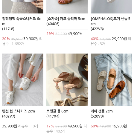
점핑점핑 속굽스니커즈 6c
[소가죽] 카모 슬리퍼 5cm
[OMPHALOS]조거 샌들 5
m
(404C6)
cm
(117L8)
(422V8)
29%
49,900원
69,900
20%
39,900원
리
40%
29,900원
리
49,900
49,900
뷰수 : 1,682개
뷰수 : 3개
텐션 런 스니커즈 2cm
트윙클 뮬 6cm
네아 샌들 2cm
(402V7)
(417X4)
(520V9)
39,900원
리뷰수 : 10개
17%
49,900원
리
60%
19,900원
59,900
49,900
뷰수 : 402개