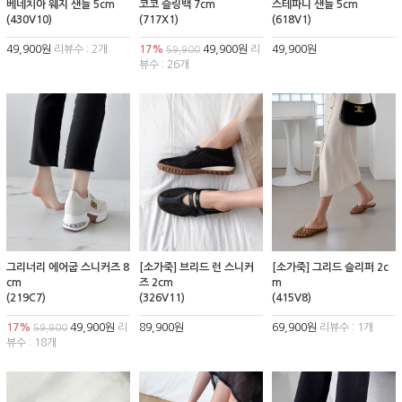
베네치아 웨지 샌들 5cm
코코 슬링백 7cm
스테파니 샌들 5cm
(430V10)
(717X1)
(618V1)
49,900원
리뷰수 : 2개
17%
49,900원
리
49,900원
59,900
뷰수 : 26개
그리너리 에어굽 스니커즈 8
[소가죽] 브리드 런 스니커
[소가죽] 그리드 슬리퍼 2c
cm
즈 2cm
m
(219C7)
(326V11)
(415V8)
17%
49,900원
리
89,900원
69,900원
리뷰수 : 1개
59,900
뷰수 : 18개