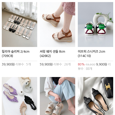
릴리아 슬리퍼 2/4cm
셔링 웨지 샌들 8cm
이브히 스니커즈 2cm
(709C8)
(426K2)
(314C10)
39,900원
리뷰수 : 5개
59,900원
리뷰수 : 26개
80%
9,900원
리
49,900
뷰수 : 88개