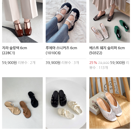
지라 슬링백 6cm
루체아 스니커즈 6cm
베스트 웨지 슬리퍼 6cm
(228C1)
(1010C6)
(503Z2)
59,900원
리뷰수 : 2개
39,900원
리뷰수 : 3개
25%
59,900원
리
79,900
뷰수 : 113개