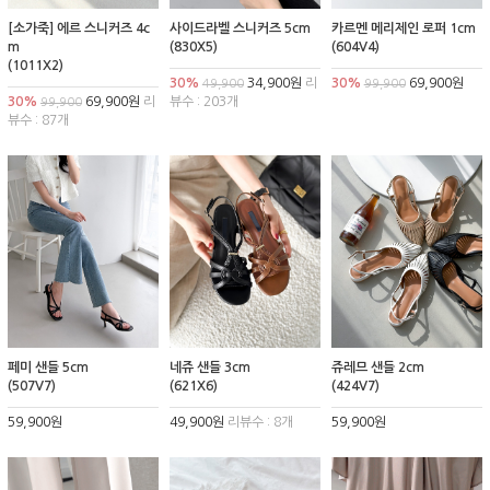
[소가죽] 에르 스니커즈 4c
사이드라벨 스니커즈 5cm
카르멘 메리제인 로퍼 1cm
m
(830X5)
(604V4)
(1011X2)
30%
34,900원
리
30%
69,900원
49,900
99,900
30%
69,900원
리
뷰수 : 203개
99,900
뷰수 : 87개
페미 샌들 5cm
네쥬 샌들 3cm
쥬레므 샌들 2cm
(507V7)
(621X6)
(424V7)
59,900원
49,900원
리뷰수 : 8개
59,900원