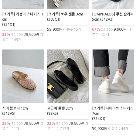
[소가죽] 러블리 스니커즈 1
[소가죽] 로우 샌들 3cm
[OMPHALOS] 쿠션 슬리퍼
cm
(305C1)
5cm (312V3)
(821X1)
59,900원
리뷰수 : 5개
67%
9,900원
리
29,900
33%
39,900원
리
뷰수 : 83개
59,900
뷰수 : 149개
시어 블로퍼 1cm
고급미 플랫 3cm
[소가죽] 다이어트 스니커즈
(312V5)
(82K5)
7cm
(724X1)
33%
39,900원
리
33%
39,900원
리
59,900
59,900
뷰수 : 11개
뷰수 : 1,717개
59,900원
리뷰수 : 44개