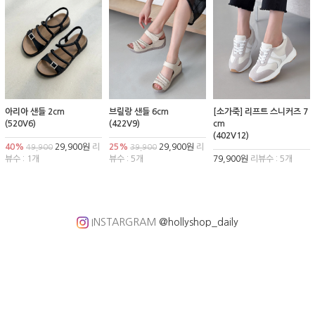
아리아 샌들 2cm
브릴랑 샌들 6cm
[소가죽] 리프트 스니커즈 7
(520V6)
(422V9)
cm
(402V12)
40%
29,900원
리
25%
29,900원
리
49,900
39,900
뷰수 : 1개
뷰수 : 5개
79,900원
리뷰수 : 5개
INSTARGRAM
@hollyshop_daily