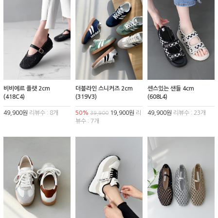
비비에르 플랫 2cm
더블라인 스니커즈 2cm
센스있는 샌들 4cm
(418C4)
(319V3)
(608L4)
49,900원
리뷰수 : 8개
50%
19,900원
리
49,900원
리뷰수 : 23개
39,900
뷰수 : 7개