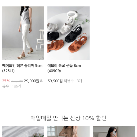
메이드인 헤븐 슬리퍼 5cm
에브리 통굽 샌들 8cm
(323J1)
(409C9)
25%
29,900원
리
69,900원
리뷰수 : 8개
39,900
뷰수 : 189개
매일매일 만나는 신상 10% 할인