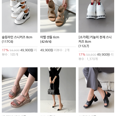
슬림라인 스니커즈 8cm
이벨 샌들 6cm
[소가죽] 키높이 천재 스니
(117C6)
(424V4)
커즈 8cm
(112L7)
17%
49,900원
리
49,900원
리뷰수 : 2개
59,900
뷰수 : 185개
17%
49,900원
리
59,900
뷰수 : 1,370개