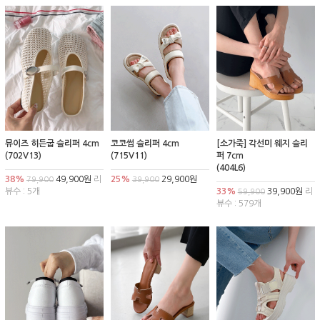
뮤이즈 히든굽 슬리퍼 4cm
코코썸 슬리퍼 4cm
[소가죽] 각선미 웨지 슬리
(702V13)
(715V11)
퍼 7cm
(404L6)
38%
49,900원
리
25%
29,900원
79,900
39,900
뷰수 : 5개
33%
39,900원
리
59,900
뷰수 : 579개