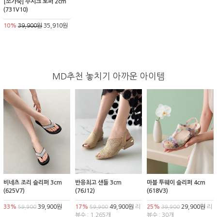
[소가죽] 주시크 로퍼 2cm
(731V10)
10%
39,900원
35,910원
MD추천 놓치기 아까운 아이템
비네츠 조리 슬리퍼 3cm
반응최고 샌들 3cm
마블 투웨이 슬리퍼 4cm
(625V7)
(76J12)
(618V3)
33%
39,900원
17%
49,900원
리
25%
29,900원
리
59,900
59,900
39,900
뷰수 : 1,265개
뷰수 : 30개