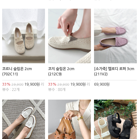
코르니 슬립온 2cm
코지 슬립온 2cm
[소가죽] 멜로디 로퍼 3cm
(702C11)
(212C9)
(211V2)
33%
19,900원
리
33%
19,900원
리
69,900원
29,900
29,900
뷰수 : 22개
뷰수 : 80개