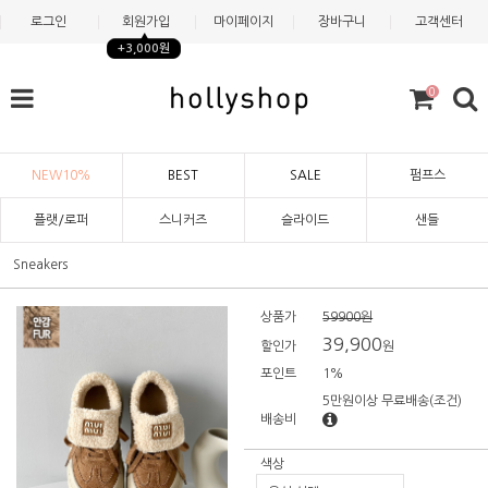
로그인
회원가입
마이페이지
장바구니
고객센터
+3,000원
0
NEW10%
BEST
SALE
펌프스
플랫/로퍼
스니커즈
슬라이드
샌들
Sneakers
상품가
59900원
39,900
할인가
원
포인트
1%
5만원이상 무료배송
(조건)
배송비
색상