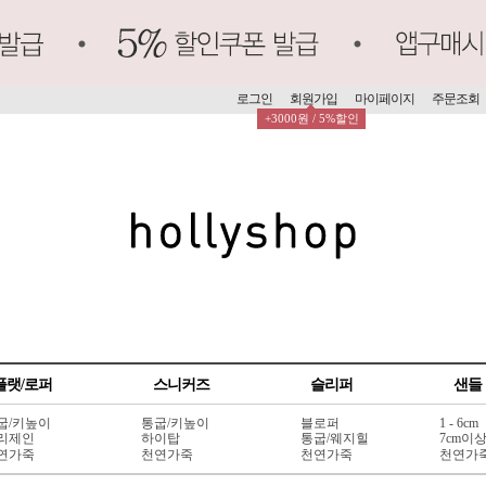
로그인
회원가입
마이페이지
주문조회
+3000원 / 5%할인
플랫/로퍼
스니커즈
슬리퍼
샌들
굽/키높이
통굽/키높이
블로퍼
1 - 6cm
리제인
하이탑
통굽/웨지힐
7cm이
연가죽
천연가죽
천연가죽
천연가