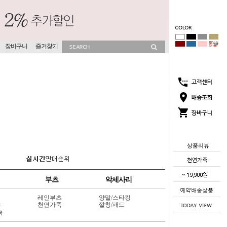
장바구니
즐겨찾기
상품리뷰
부츠
악세사리
레인부츠
양말/스타킹
상
천연가죽
깔창/패드
죽