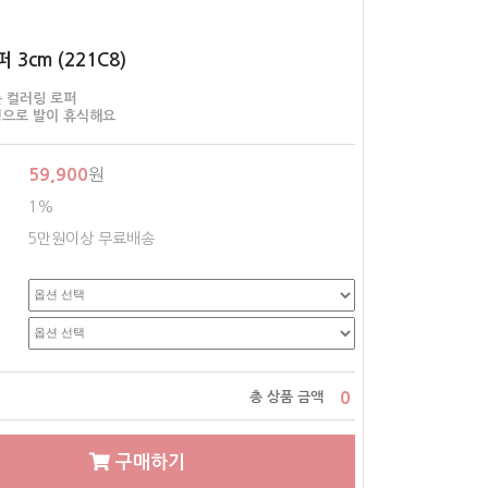
3cm (221C8)
 컬러링 로퍼
닝으로 발이 휴식해요
59,900
원
1%
5만원이상 무료배송
0
총 상품 금액
구매하기