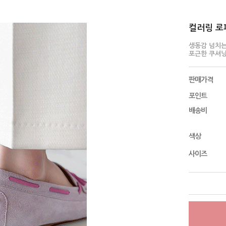
컬러링 로퍼 
생동감 넘치는
포근한 쿠셔
판매가격
포인트
배송비
색상
사이즈