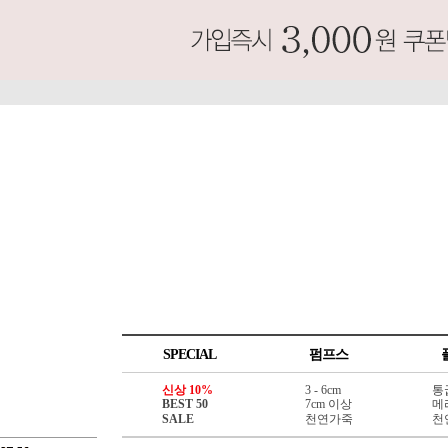
SPECIAL
펌프스
신상 10%
3 - 6cm
통
BEST 50
7cm 이상
메
SALE
천연가죽
천