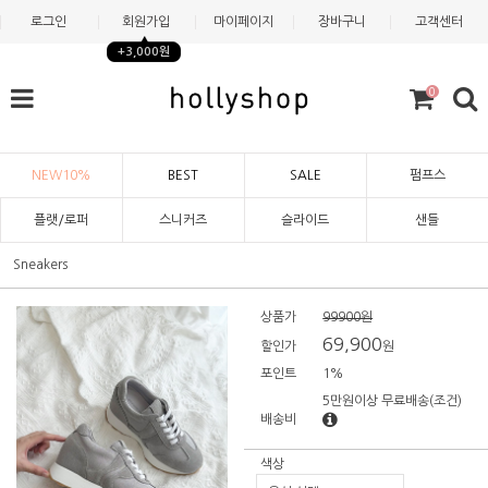
로그인
회원가입
마이페이지
장바구니
고객센터
+3,000원
0
NEW10%
BEST
SALE
펌프스
플랫/로퍼
스니커즈
슬라이드
샌들
Sneakers
상품가
99900원
69,900
할인가
원
포인트
1%
5만원이상 무료배송
(조건)
배송비
색상