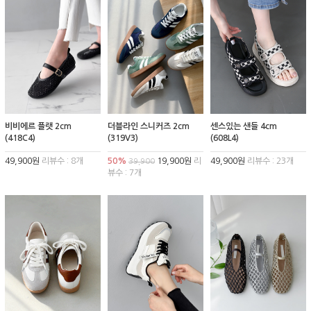
비비에르 플랫 2cm
더블라인 스니커즈 2cm
센스있는 샌들 4cm
(418C4)
(319V3)
(608L4)
49,900원
리뷰수 : 8개
50%
19,900원
리
49,900원
리뷰수 : 23개
39,900
뷰수 : 7개