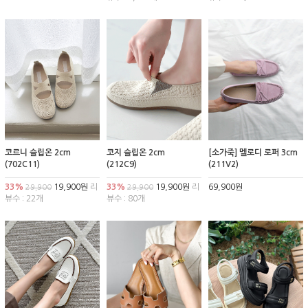
코르니 슬립온 2cm
코지 슬립온 2cm
[소가죽] 멜로디 로퍼 3cm
(702C11)
(212C9)
(211V2)
33%
19,900원
리
33%
19,900원
리
69,900원
29,900
29,900
뷰수 : 22개
뷰수 : 80개