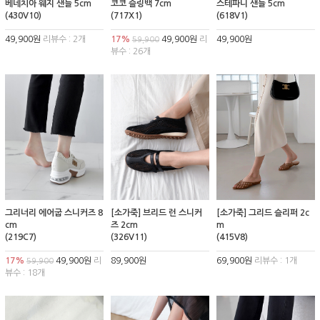
베네치아 웨지 샌들 5cm
코코 슬링백 7cm
스테파니 샌들 5cm
(430V10)
(717X1)
(618V1)
49,900원
리뷰수 : 2개
17%
49,900원
리
49,900원
59,900
뷰수 : 26개
그리너리 에어굽 스니커즈 8
[소가죽] 브리드 런 스니커
[소가죽] 그리드 슬리퍼 2c
cm
즈 2cm
m
(219C7)
(326V11)
(415V8)
17%
49,900원
리
89,900원
69,900원
리뷰수 : 1개
59,900
뷰수 : 18개