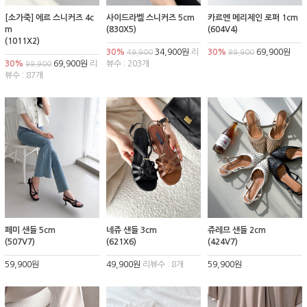
[소가죽] 에르 스니커즈 4c
사이드라벨 스니커즈 5cm
카르멘 메리제인 로퍼 1cm
m
(830X5)
(604V4)
(1011X2)
30%
34,900원
리
30%
69,900원
49,900
99,900
30%
69,900원
리
뷰수 : 203개
99,900
뷰수 : 87개
페미 샌들 5cm
네쥬 샌들 3cm
쥬레므 샌들 2cm
(507V7)
(621X6)
(424V7)
59,900원
49,900원
리뷰수 : 8개
59,900원