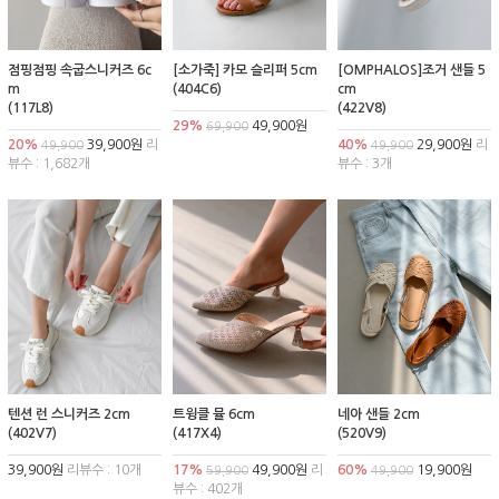
점핑점핑 속굽스니커즈 6c
[소가죽] 카모 슬리퍼 5cm
[OMPHALOS]조거 샌들 5
m
(404C6)
cm
(117L8)
(422V8)
29%
49,900원
69,900
20%
39,900원
리
40%
29,900원
리
49,900
49,900
뷰수 : 1,682개
뷰수 : 3개
텐션 런 스니커즈 2cm
트윙클 뮬 6cm
네아 샌들 2cm
(402V7)
(417X4)
(520V9)
39,900원
리뷰수 : 10개
17%
49,900원
리
60%
19,900원
59,900
49,900
뷰수 : 402개