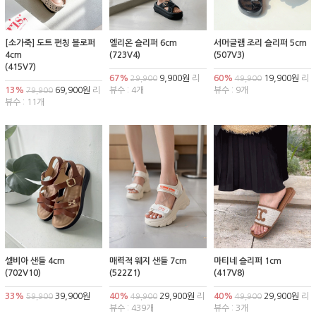
[소가죽] 도트 펀칭 블로퍼
엘리온 슬리퍼 6cm
서머글램 조리 슬리퍼 5cm
4cm
(723V4)
(507V3)
(415V7)
67%
9,900원
리
60%
19,900원
리
29,900
49,900
13%
69,900원
리
뷰수 : 4개
뷰수 : 9개
79,900
뷰수 : 11개
셀비아 샌들 4cm
매력적 웨지 샌들 7cm
마티네 슬리퍼 1cm
(702V10)
(522Z1)
(417V8)
33%
39,900원
40%
29,900원
리
40%
29,900원
리
59,900
49,900
49,900
뷰수 : 439개
뷰수 : 3개