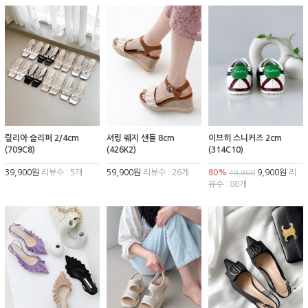
릴리아 슬리퍼 2/4cm
셔링 웨지 샌들 8cm
이브히 스니커즈 2cm
(709C8)
(426K2)
(314C10)
39,900원
리뷰수 : 5개
59,900원
리뷰수 : 26개
80%
9,900원
리
49,900
뷰수 : 88개