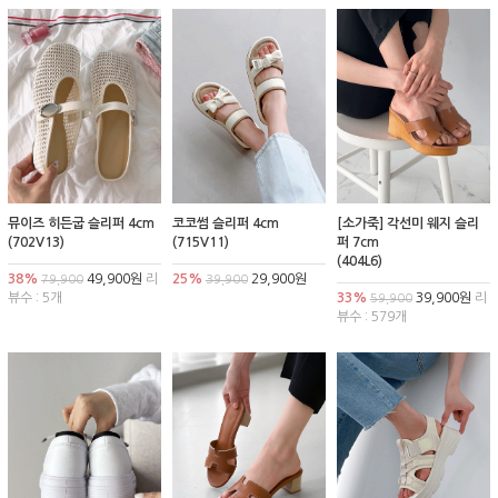
뮤이즈 히든굽 슬리퍼 4cm
코코썸 슬리퍼 4cm
[소가죽] 각선미 웨지 슬리
(702V13)
(715V11)
퍼 7cm
(404L6)
38%
49,900원
리
25%
29,900원
79,900
39,900
뷰수 : 5개
33%
39,900원
리
59,900
뷰수 : 579개