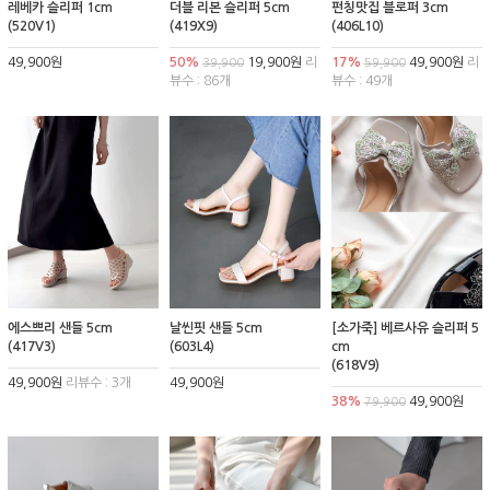
레베카 슬리퍼 1cm
더블 리본 슬리퍼 5cm
펀칭맛집 블로퍼 3cm
(520V1)
(419X9)
(406L10)
49,900원
50%
19,900원
리
17%
49,900원
리
39,900
59,900
뷰수 : 86개
뷰수 : 49개
에스쁘리 샌들 5cm
날씬핏 샌들 5cm
[소가죽] 베르사유 슬리퍼 5
(417V3)
(603L4)
cm
(618V9)
49,900원
리뷰수 : 3개
49,900원
38%
49,900원
79,900