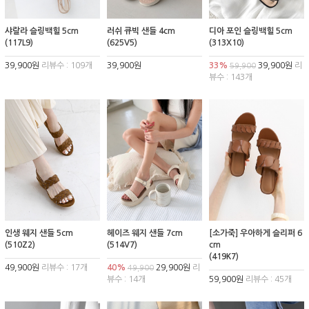
샤랄라 슬링백힐 5cm
러쉬 큐빅 샌들 4cm
디아 포인 슬링백힐 5cm
(117L9)
(625V5)
(313X10)
39,900원
리뷰수 : 109개
39,900원
33%
39,900원
리
59,900
뷰수 : 143개
인생 웨지 샌들 5cm
헤이즈 웨지 샌들 7cm
[소가죽] 우아하게 슬리퍼 6
(510Z2)
(514V7)
cm
(419K7)
49,900원
리뷰수 : 17개
40%
29,900원
리
49,900
뷰수 : 14개
59,900원
리뷰수 : 45개