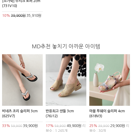
[소가죽] 주시크 로퍼 2cm
(731V10)
10%
39,900원
35,910원
MD추천 놓치기 아까운 아이템
비네츠 조리 슬리퍼 3cm
반응최고 샌들 3cm
마블 투웨이 슬리퍼 4cm
(625V7)
(76J12)
(618V3)
33%
39,900원
17%
49,900원
리
25%
29,900원
리
59,900
59,900
39,900
뷰수 : 1,265개
뷰수 : 30개