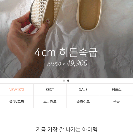
NEW10%
BEST
SALE
펌프스
플랫/로퍼
스니커즈
슬라이드
샌들
지금 가장 잘 나가는 아이템