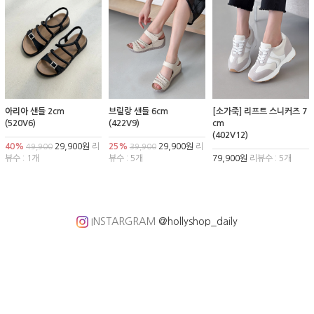
아리아 샌들 2cm
브릴랑 샌들 6cm
[소가죽] 리프트 스니커즈 7
(520V6)
(422V9)
cm
(402V12)
40%
29,900원
리
25%
29,900원
리
49,900
39,900
뷰수 : 1개
뷰수 : 5개
79,900원
리뷰수 : 5개
INSTARGRAM
@hollyshop_daily