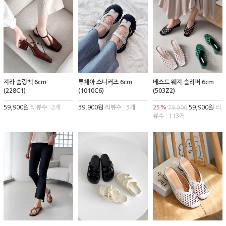
지라 슬링백 6cm
루체아 스니커즈 6cm
베스트 웨지 슬리퍼 6cm
(228C1)
(1010C6)
(503Z2)
59,900원
리뷰수 : 2개
39,900원
리뷰수 : 3개
25%
59,900원
리
79,900
뷰수 : 113개