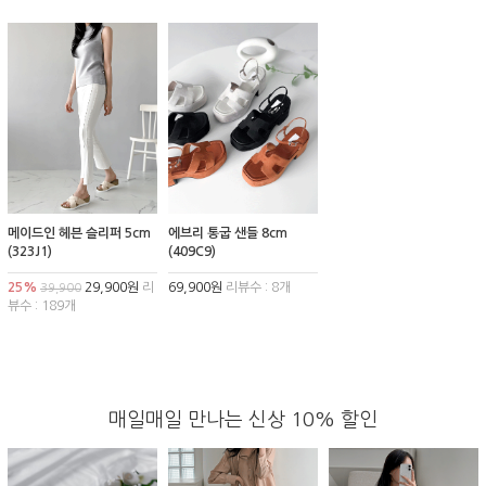
메이드인 헤븐 슬리퍼 5cm
에브리 통굽 샌들 8cm
(323J1)
(409C9)
25%
29,900원
리
69,900원
리뷰수 : 8개
39,900
뷰수 : 189개
매일매일 만나는 신상 10% 할인