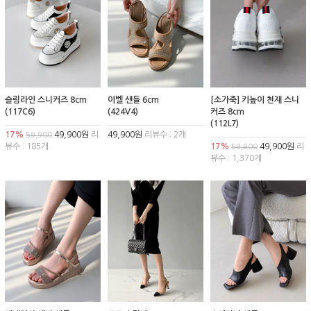
슬림라인 스니커즈 8cm
이벨 샌들 6cm
[소가죽] 키높이 천재 스니
(117C6)
(424V4)
커즈 8cm
(112L7)
17%
49,900원
리
49,900원
리뷰수 : 2개
59,900
뷰수 : 185개
17%
49,900원
리
59,900
뷰수 : 1,370개