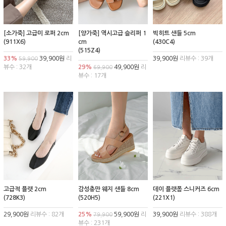
[소가죽] 고급미 로퍼 2cm
[양가죽] 역시고급 슬리퍼 1
빅히트 샌들 5cm
(911X6)
cm
(430C4)
(515Z4)
33%
39,900원
리
39,900원
리뷰수 : 39개
59,900
뷰수 : 32개
29%
49,900원
리
69,900
뷰수 : 17개
고급적 플랫 2cm
감성충만 웨지 샌들 8cm
데이 플랫폼 스니커즈 6cm
(728K3)
(520H5)
(221X1)
29,900원
리뷰수 : 82개
25%
59,900원
리
39,900원
리뷰수 : 388개
79,900
뷰수 : 231개