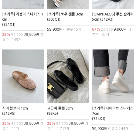
[소가죽] 러블리 스니커즈 1
[소가죽] 로우 샌들 3cm
[OMPHALOS] 쿠션 슬리퍼
cm
(305C1)
5cm (312V3)
(821X1)
59,900원
리뷰수 : 5개
67%
9,900원
리
29,900
33%
39,900원
리
뷰수 : 83개
59,900
뷰수 : 149개
시어 블로퍼 1cm
고급미 플랫 3cm
[소가죽] 다이어트 스니커즈
(312V5)
(82K5)
7cm
(724X1)
33%
39,900원
리
33%
39,900원
리
59,900
59,900
뷰수 : 11개
뷰수 : 1,717개
59,900원
리뷰수 : 44개