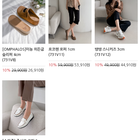
[OMPHALOS]미농 히든굽
로코헨 로퍼 1cm
뱅뱅 스니커즈 3cm
슬리퍼 4cm
(731V11)
(731V12)
(731V8)
10%
59,900원
53,910원
10%
49,900원
44,910원
10%
29,900원
26,910원