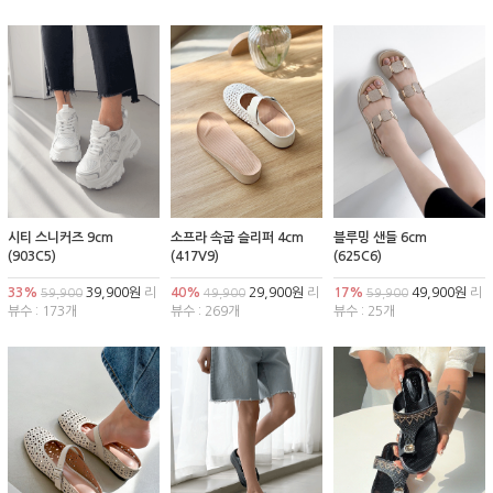
시티 스니커즈 9cm
소프라 속굽 슬리퍼 4cm
블루밍 샌들 6cm
(903C5)
(417V9)
(625C6)
33%
39,900원
리
40%
29,900원
리
17%
49,900원
리
59,900
49,900
59,900
뷰수 : 173개
뷰수 : 269개
뷰수 : 25개