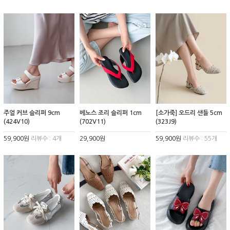
주얼 커브 슬리퍼 9cm
베노스 조리 슬리퍼 1cm
[소가죽] 오드리 샌들 5cm
(424V10)
(702V11)
(323J9)
59,900원
리뷰수 : 4개
29,900원
59,900원
리뷰수 : 55개