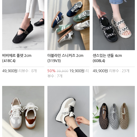
비비에르 플랫 2cm
더블라인 스니커즈 2cm
센스있는 샌들 4cm
(418C4)
(319V3)
(608L4)
49,900원
리뷰수 : 8개
50%
19,900원
리
49,900원
리뷰수 : 23개
39,900
뷰수 : 7개