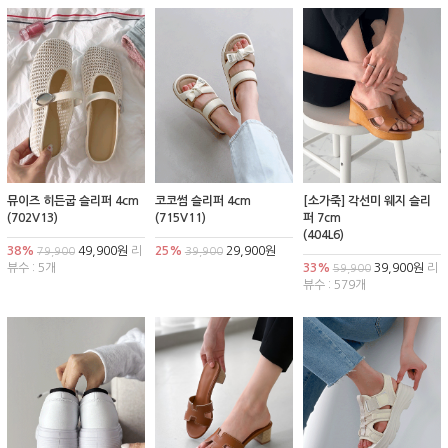
뮤이즈 히든굽 슬리퍼 4cm
코코썸 슬리퍼 4cm
[소가죽] 각선미 웨지 슬리
(702V13)
(715V11)
퍼 7cm
(404L6)
38%
49,900원
리
25%
29,900원
79,900
39,900
뷰수 : 5개
33%
39,900원
리
59,900
뷰수 : 579개