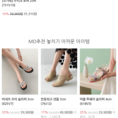
[소가죽] 주시크 로퍼 2cm
(731V10)
10%
39,900원
35,910원
MD추천 놓치기 아까운 아이템
비네츠 조리 슬리퍼 3cm
반응최고 샌들 3cm
마블 투웨이 슬리퍼 4cm
(625V7)
(76J12)
(618V3)
33%
39,900원
17%
49,900원
리
25%
29,900원
리
59,900
59,900
39,900
뷰수 : 1,265개
뷰수 : 32개