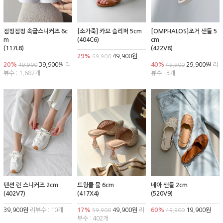
점핑점핑 속굽스니커즈 6c
[소가죽] 카모 슬리퍼 5cm
[OMPHALOS]조거 샌들 5
m
(404C6)
cm
(117L8)
(422V8)
29%
49,900원
69,900
20%
39,900원
리
40%
29,900원
리
49,900
49,900
뷰수 : 1,682개
뷰수 : 3개
텐션 런 스니커즈 2cm
트윙클 뮬 6cm
네아 샌들 2cm
(402V7)
(417X4)
(520V9)
39,900원
리뷰수 : 10개
17%
49,900원
리
60%
19,900원
59,900
49,900
뷰수 : 402개