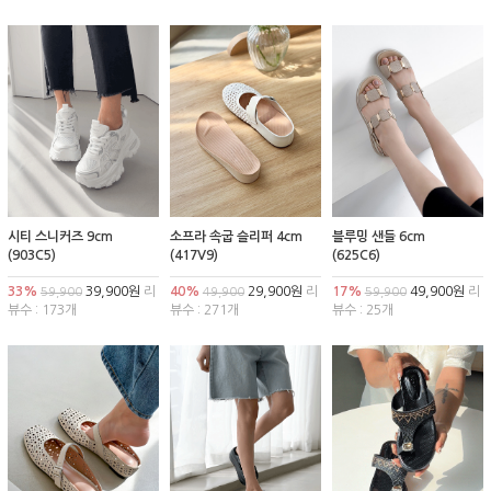
시티 스니커즈 9cm
소프라 속굽 슬리퍼 4cm
블루밍 샌들 6cm
(903C5)
(417V9)
(625C6)
33%
39,900원
리
40%
29,900원
리
17%
49,900원
리
59,900
49,900
59,900
뷰수 : 173개
뷰수 : 271개
뷰수 : 25개