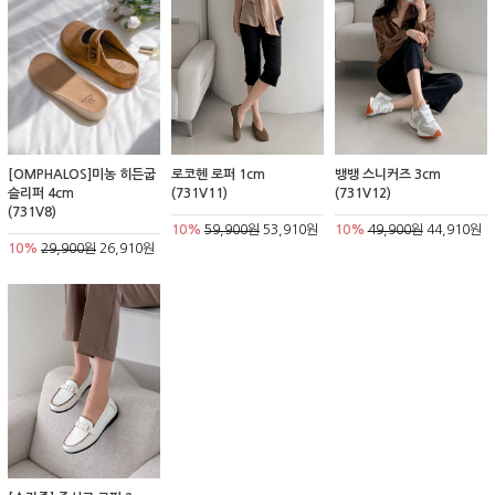
[OMPHALOS]미농 히든굽
로코헨 로퍼 1cm
뱅뱅 스니커즈 3cm
슬리퍼 4cm
(731V11)
(731V12)
(731V8)
10%
59,900원
53,910원
10%
49,900원
44,910원
10%
29,900원
26,910원