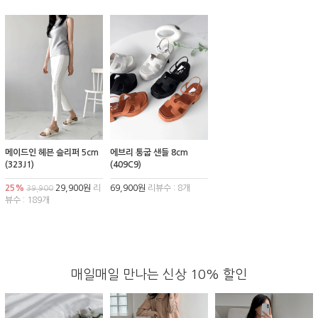
메이드인 헤븐 슬리퍼 5cm
에브리 통굽 샌들 8cm
(323J1)
(409C9)
25%
29,900원
리
69,900원
리뷰수 : 8개
39,900
뷰수 : 189개
매일매일 만나는 신상 10% 할인