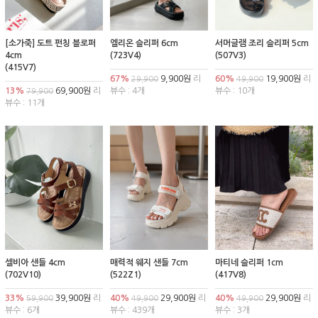
[소가죽] 도트 펀칭 블로퍼
엘리온 슬리퍼 6cm
서머글램 조리 슬리퍼 5cm
4cm
(723V4)
(507V3)
(415V7)
67%
9,900원
리
60%
19,900원
리
29,900
49,900
13%
69,900원
리
뷰수 : 4개
뷰수 : 10개
79,900
뷰수 : 11개
셀비아 샌들 4cm
매력적 웨지 샌들 7cm
마티네 슬리퍼 1cm
(702V10)
(522Z1)
(417V8)
33%
39,900원
리
40%
29,900원
리
40%
29,900원
리
59,900
49,900
49,900
뷰수 : 6개
뷰수 : 439개
뷰수 : 3개