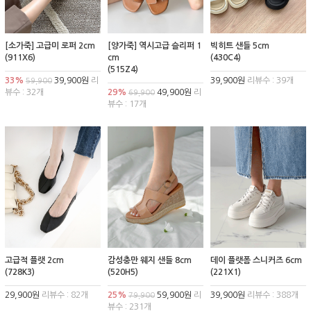
[소가죽] 고급미 로퍼 2cm
[양가죽] 역시고급 슬리퍼 1
빅히트 샌들 5cm
(911X6)
cm
(430C4)
(515Z4)
33%
39,900원
리
39,900원
리뷰수 : 39개
59,900
뷰수 : 32개
29%
49,900원
리
69,900
뷰수 : 17개
고급적 플랫 2cm
감성충만 웨지 샌들 8cm
데이 플랫폼 스니커즈 6cm
(728K3)
(520H5)
(221X1)
29,900원
리뷰수 : 82개
25%
59,900원
리
39,900원
리뷰수 : 388개
79,900
뷰수 : 231개