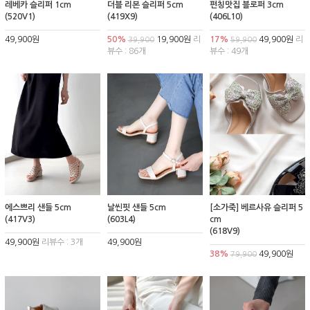
레베카 슬리퍼 1cm
더블 리본 슬리퍼 5cm
펀칭맛집 블로퍼 3cm
(520V1)
(419X9)
(406L10)
49,900원
50%
19,900원
리
17%
49,900원
리
39,900
59,900
뷰수 : 86개
뷰수 : 49개
에스쁘리 샌들 5cm
날씬핏 샌들 5cm
[소가죽] 베르사유 슬리퍼 5
(417V3)
(603L4)
cm
(618V9)
49,900원
리뷰수 : 3개
49,900원
38%
49,900원
79,900