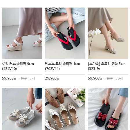
주얼 커브 슬리퍼 9cm
베노스 조리 슬리퍼 1cm
[소가죽] 오드리 샌들 5cm
(424V10)
(702V11)
(323J9)
59,900원
리뷰수 : 5개
29,900원
59,900원
리뷰수 : 56개