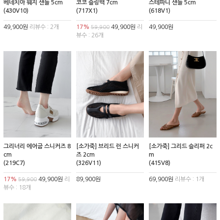
베네치아 웨지 샌들 5cm
코코 슬링백 7cm
스테파니 샌들 5cm
(430V10)
(717X1)
(618V1)
49,900원
리뷰수 : 2개
17%
49,900원
리
49,900원
59,900
뷰수 : 26개
그리너리 에어굽 스니커즈 8
[소가죽] 브리드 런 스니커
[소가죽] 그리드 슬리퍼 2c
cm
즈 2cm
m
(219C7)
(326V11)
(415V8)
17%
49,900원
리
89,900원
69,900원
리뷰수 : 1개
59,900
뷰수 : 18개