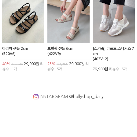
아리아 샌들 2cm
브릴랑 샌들 6cm
[소가죽] 리프트 스니커즈 7
(520V6)
(422V9)
cm
(402V12)
40%
29,900원
리
25%
29,900원
리
49,900
39,900
뷰수 : 1개
뷰수 : 5개
79,900원
리뷰수 : 5개
INSTARGRAM
@hollyshop_daily