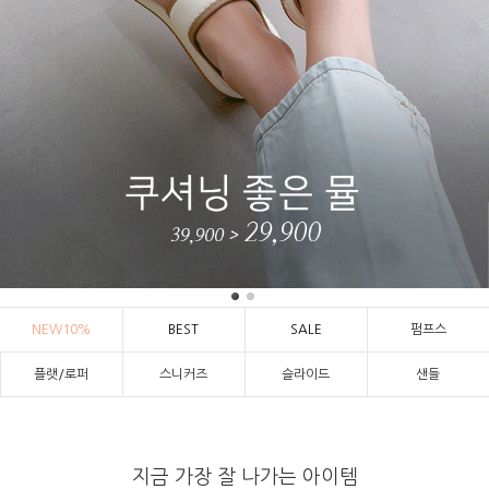
NEW10%
BEST
SALE
펌프스
플랫/로퍼
스니커즈
슬라이드
샌들
지금 가장 잘 나가는 아이템