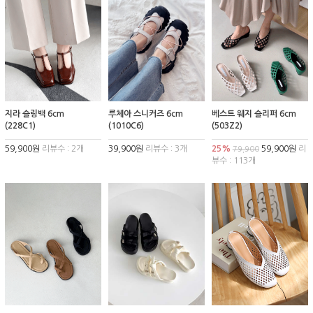
지라 슬링백 6cm
루체아 스니커즈 6cm
베스트 웨지 슬리퍼 6cm
(228C1)
(1010C6)
(503Z2)
59,900원
리뷰수 : 2개
39,900원
리뷰수 : 3개
25%
59,900원
리
79,900
뷰수 : 113개