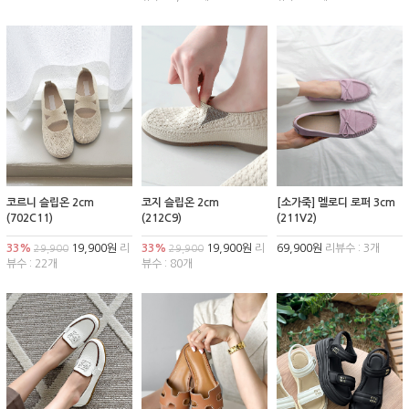
코르니 슬립온 2cm
코지 슬립온 2cm
[소가죽] 멜로디 로퍼 3cm
(702C11)
(212C9)
(211V2)
33%
19,900원
리
33%
19,900원
리
69,900원
리뷰수 : 3개
29,900
29,900
뷰수 : 22개
뷰수 : 80개