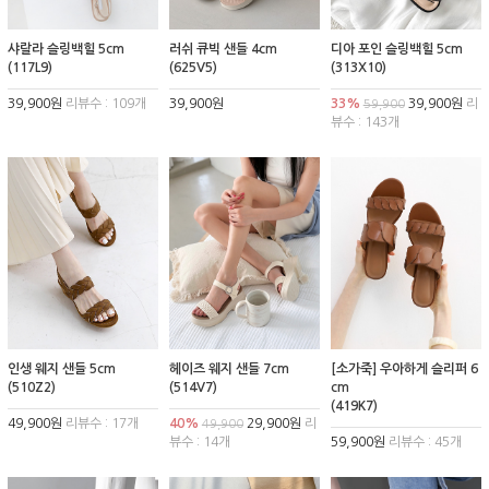
샤랄라 슬링백힐 5cm
러쉬 큐빅 샌들 4cm
디아 포인 슬링백힐 5cm
(117L9)
(625V5)
(313X10)
39,900원
리뷰수 : 109개
39,900원
33%
39,900원
리
59,900
뷰수 : 143개
인생 웨지 샌들 5cm
헤이즈 웨지 샌들 7cm
[소가죽] 우아하게 슬리퍼 6
(510Z2)
(514V7)
cm
(419K7)
49,900원
리뷰수 : 17개
40%
29,900원
리
49,900
뷰수 : 14개
59,900원
리뷰수 : 45개