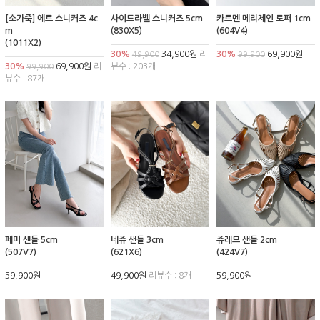
[소가죽] 에르 스니커즈 4c
사이드라벨 스니커즈 5cm
카르멘 메리제인 로퍼 1cm
m
(830X5)
(604V4)
(1011X2)
30%
34,900원
리
30%
69,900원
49,900
99,900
30%
69,900원
리
뷰수 : 203개
99,900
뷰수 : 87개
페미 샌들 5cm
네쥬 샌들 3cm
쥬레므 샌들 2cm
(507V7)
(621X6)
(424V7)
59,900원
49,900원
리뷰수 : 8개
59,900원