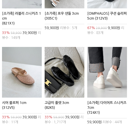
[소가죽] 러블리 스니커즈 1
[소가죽] 로우 샌들 3cm
[OMPHALOS] 쿠션 슬리퍼
cm
(305C1)
5cm (312V3)
(821X1)
59,900원
리뷰수 : 5개
67%
9,900원
리
29,900
33%
39,900원
리
뷰수 : 83개
59,900
뷰수 : 149개
시어 블로퍼 1cm
고급미 플랫 3cm
[소가죽] 다이어트 스니커즈
(312V5)
(82K5)
7cm
(724X1)
33%
39,900원
리
33%
39,900원
리
59,900
59,900
뷰수 : 11개
뷰수 : 1,717개
59,900원
리뷰수 : 44개