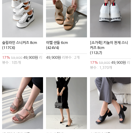
슬림라인 스니커즈 8cm
이벨 샌들 6cm
[소가죽] 키높이 천재 스니
(117C6)
(424V4)
커즈 8cm
(112L7)
17%
49,900원
리
49,900원
리뷰수 : 2개
59,900
뷰수 : 185개
17%
49,900원
리
59,900
뷰수 : 1,370개