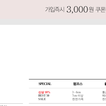
SPECIAL
펌프스
신상 10%
3 - 6cm
통
BEST 50
7cm 이상
메
SALE
천연가죽
천