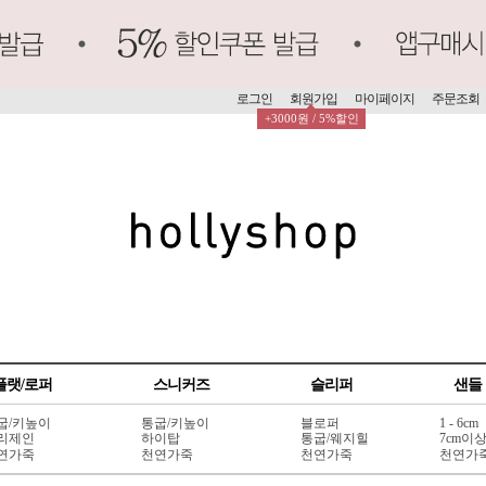
로그인
회원가입
마이페이지
주문조회
+3000원 / 5%할인
플랫/로퍼
스니커즈
슬리퍼
샌들
굽/키높이
통굽/키높이
블로퍼
1 - 6cm
리제인
하이탑
통굽/웨지힐
7cm이
연가죽
천연가죽
천연가죽
천연가