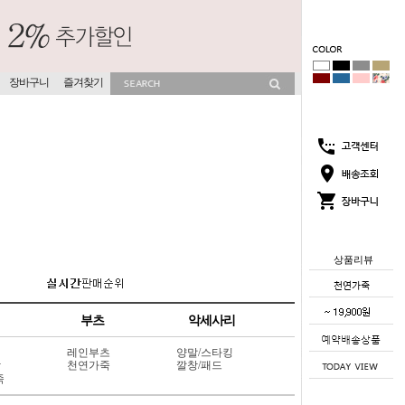
장바구니
즐겨찾기
상품리뷰
부츠
악세사리
레인부츠
양말/스타킹
상
천연가죽
깔창/패드
죽