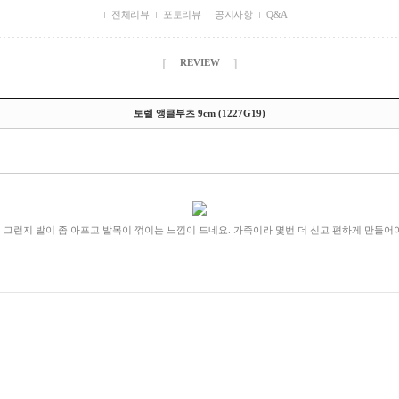
전체리뷰
포토리뷰
공지사항
Q&A
[
]
REVIEW
토렐 앵클부츠 9cm (1227G19)
 그런지 발이 좀 아프고 발목이 꺾이는 느낌이 드네요. 가죽이라 몇번 더 신고 편하게 만들어