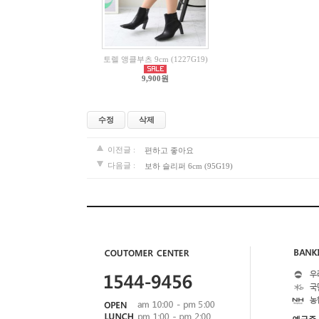
토렐 앵클부츠 9cm (1227G19)
9,900원
수정
삭제
이전글 :
편하고 좋아요
다음글 :
보하 슬리퍼 6cm (95G19)