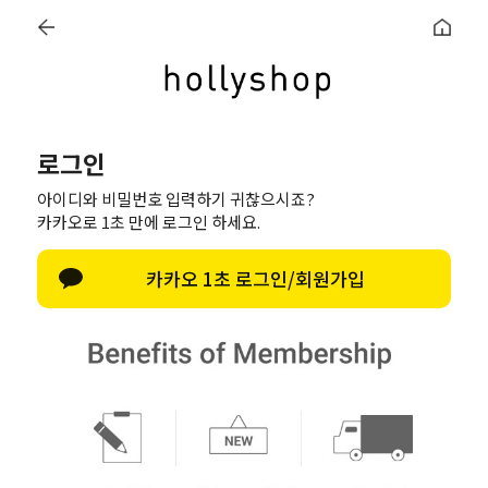
로그인
회원가입
마이페이지
주문조회
장바
+3000원 / 5%할인
로그인
아이디와 비밀번호 입력하기 귀찮으시죠?
카카오로 1초 만에 로그인 하세요.
카카오 1초 로그인/회원가입
로퍼
스니커즈
슬리퍼
샌들
높이
통굽/키높이
블로퍼
1 - 6cm
하이탑
통굽/웨지힐
7cm이상
천연가죽
천연가죽
천연가죽