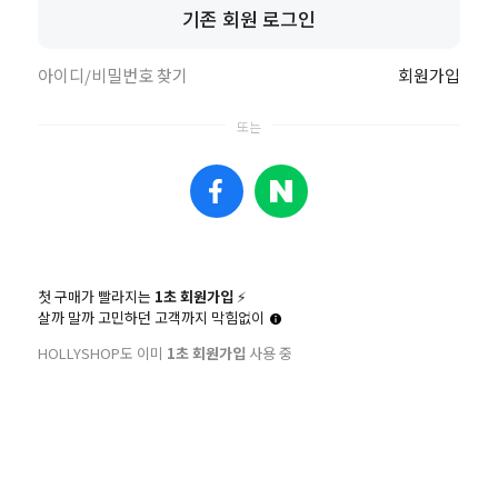
기존 회원 로그인
아이디/비밀번호 찾기
회원가입
첫 구매가 빨라지는
1초 회원가입
⚡️
살까 말까 고민하던 고객까지 막힘없이
HOLLYSHOP도 이미
1초 회원가입
사용 중
회원
ㆍ 아직 회원이 아니신가요?
ID/
ㆍ 아이디/비번을 잊으셨나요?