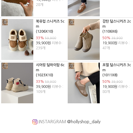
28개
북유럽 스니커즈 5c
감탄 털스니커즈 2c
m
m
(1206X10)
(1106X6)
33%
50%
59,900
39,900
39,900원
리뷰수 :
19,900원
리뷰수 :
239개
47개
시어링 털하이탑 6c
포멀 털스니커즈 3c
m
m
(1023X10)
(1011X8)
33%
50%
59,900
39,900
39,900원
리뷰수 :
19,900원
리뷰수 :
109개
80개
INSTARGRAM
@hollyshop_daily