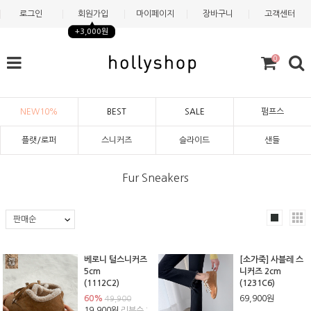
로그인
회원가입
마이페이지
장바구니
고객센터
+3,000원
0
NEW10%
BEST
SALE
펌프스
플랫/로퍼
스니커즈
슬라이드
샌들
Fur Sneakers
베로니 털스니커즈
[소가죽] 사블레 스
5cm
니커즈 2cm
(1112C2)
(1231C6)
60%
69,900원
49,900
19,900원
리뷰수 :