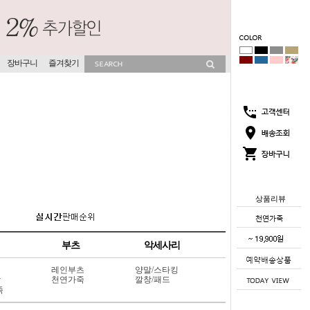
장바구니
즐겨찾기
상품리뷰
부츠
악세사리
레인부츠
양말/스타킹
상
천연가죽
깔창/패드
죽