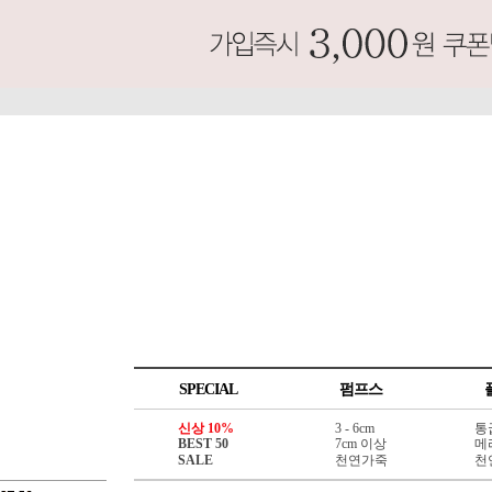
SPECIAL
펌프스
신상 10%
3 - 6cm
통
BEST 50
7cm 이상
메
SALE
천연가죽
천