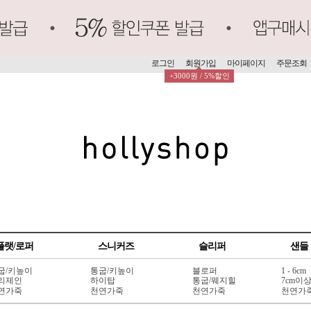
로그인
회원가입
마이페이지
주문조회
+3000원 / 5%할인
플랫/로퍼
스니커즈
슬리퍼
샌들
굽/키높이
통굽/키높이
블로퍼
1 - 6cm
리제인
하이탑
통굽/웨지힐
7cm이
연가죽
천연가죽
천연가죽
천연가