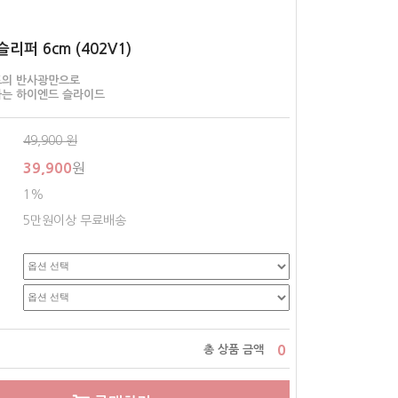
리퍼 6cm (402V1)
트의 반사광만으로
하는 하이엔드 슬라이드
49,900
원
39,900
원
1%
5만원이상 무료배송
0
총 상품 금액