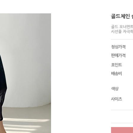
골드체인 슬
골드 오너먼
시선을 자극
정상가격
판매가격
포인트
배송비
색상
사이즈