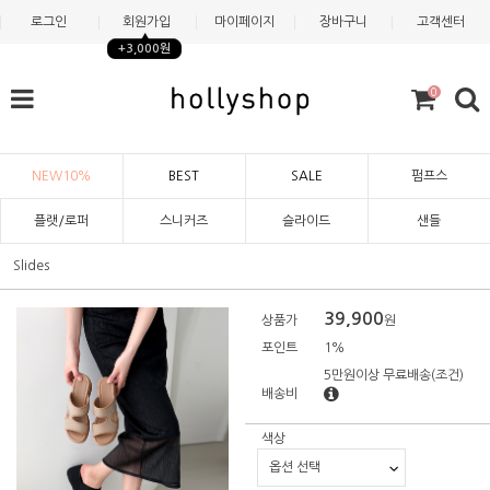
로그인
회원가입
마이페이지
장바구니
고객센터
+3,000원
0
NEW10%
BEST
SALE
펌프스
플랫/로퍼
스니커즈
슬라이드
샌들
Slides
39,900
상품가
원
포인트
1%
5만원이상 무료배송
(조건)
배송비
색상