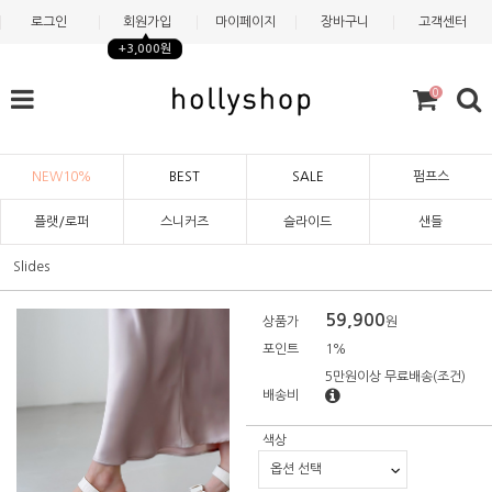
로그인
회원가입
마이페이지
장바구니
고객센터
+3,000원
0
NEW10%
BEST
SALE
펌프스
플랫/로퍼
스니커즈
슬라이드
샌들
Slides
59,900
상품가
원
포인트
1%
5만원이상 무료배송
(조건)
배송비
색상