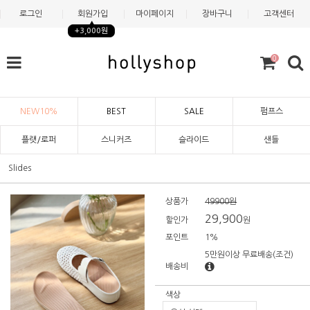
로그인
회원가입
마이페이지
장바구니
고객센터
+3,000원
0
NEW10%
BEST
SALE
펌프스
플랫/로퍼
스니커즈
슬라이드
샌들
Slides
상품가
49900원
29,900
할인가
원
포인트
1%
5만원이상 무료배송
(조건)
배송비
색상