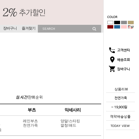
장바구니
즐겨찾기
상품리뷰
부츠
악세사리
레인부츠
양말/스타킹
상
천연가죽
깔창/패드
죽