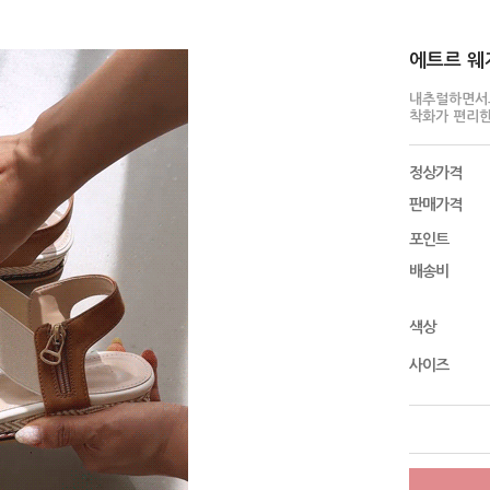
에트르 웨지
내추럴하면서
착화가 편리한
정상가격
판매가격
포인트
배송비
색상
사이즈