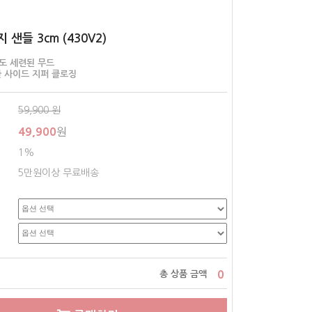
 샌들 3cm (430V2)
도 세련된 무드
 사이드 지퍼 클로징
59,900
원
49,900
원
1%
5만원이상 무료배송
0
총 상품 금액