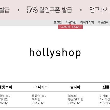
로그인
회원가입
마이페이지
주문조회
+3000원 / 5%할인
플랫/로퍼
스니커즈
슬리퍼
샌들
굽/키높이
통굽/키높이
블로퍼
1 - 6cm
리제인
하이탑
통굽/웨지힐
7cm이
연가죽
천연가죽
천연가죽
천연가