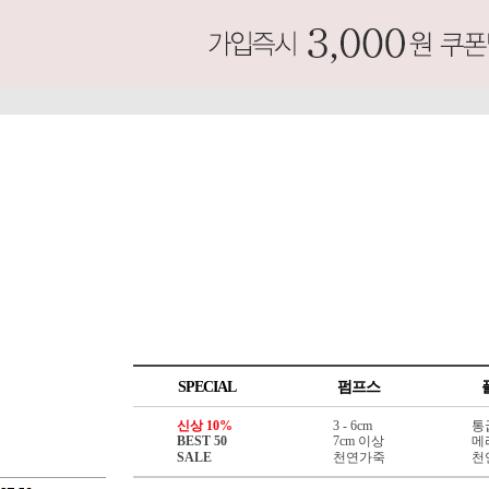
SPECIAL
펌프스
신상 10%
3 - 6cm
통
BEST 50
7cm 이상
메
SALE
천연가죽
천