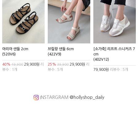
아리아 샌들 2cm
브릴랑 샌들 6cm
[소가죽] 리프트 스니커즈 7
(520V6)
(422V9)
cm
(402V12)
40%
29,900원
리
25%
29,900원
리
49,900
39,900
뷰수 : 1개
뷰수 : 5개
79,900원
리뷰수 : 5개
INSTARGRAM
@hollyshop_daily