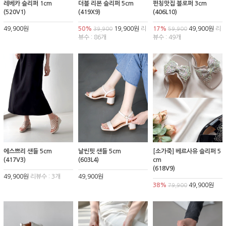
레베카 슬리퍼 1cm
더블 리본 슬리퍼 5cm
펀칭맛집 블로퍼 3cm
(520V1)
(419X9)
(406L10)
49,900원
50%
19,900원
리
17%
49,900원
리
39,900
59,900
뷰수 : 86개
뷰수 : 49개
에스쁘리 샌들 5cm
날씬핏 샌들 5cm
[소가죽] 베르사유 슬리퍼 5
(417V3)
(603L4)
cm
(618V9)
49,900원
리뷰수 : 3개
49,900원
38%
49,900원
79,900