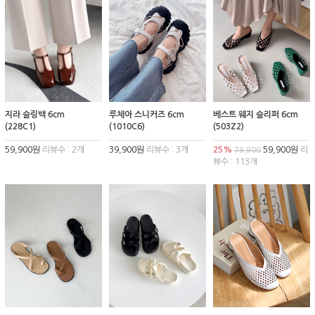
지라 슬링백 6cm
루체아 스니커즈 6cm
베스트 웨지 슬리퍼 6cm
(228C1)
(1010C6)
(503Z2)
59,900원
리뷰수 : 2개
39,900원
리뷰수 : 3개
25%
59,900원
리
79,900
뷰수 : 113개