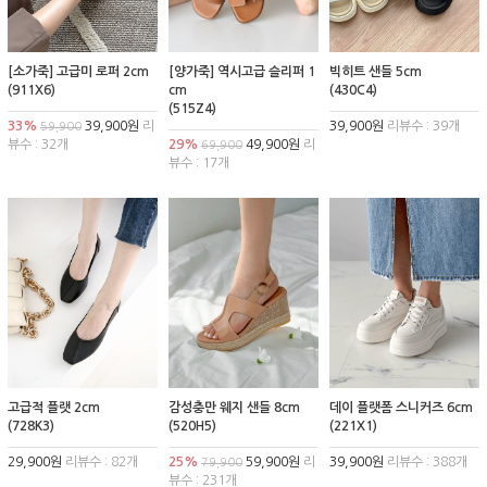
[소가죽] 고급미 로퍼 2cm
[양가죽] 역시고급 슬리퍼 1
빅히트 샌들 5cm
(911X6)
cm
(430C4)
(515Z4)
33%
39,900원
리
39,900원
리뷰수 : 39개
59,900
뷰수 : 32개
29%
49,900원
리
69,900
뷰수 : 17개
고급적 플랫 2cm
감성충만 웨지 샌들 8cm
데이 플랫폼 스니커즈 6cm
(728K3)
(520H5)
(221X1)
29,900원
리뷰수 : 82개
25%
59,900원
리
39,900원
리뷰수 : 388개
79,900
뷰수 : 231개