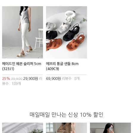
메이드인 헤븐 슬리퍼 5cm
에브리 통굽 샌들 8cm
(323J1)
(409C9)
25%
29,900원
리
69,900원
리뷰수 : 8개
39,900
뷰수 : 189개
매일매일 만나는 신상 10% 할인