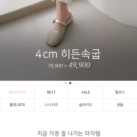
NEW10%
BEST
SALE
펌프스
플랫/로퍼
스니커즈
슬라이드
샌들
지금 가장 잘 나가는 아이템