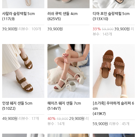
샤랄라 슬링백힐 5cm
러쉬 큐빅 샌들 4cm
디아 포인 슬링백힐 5cm
(117L9)
(625V5)
(313X10)
39,900원
리뷰수 : 109개
39,900원
33%
39,900원
리
59,900
뷰수 : 143개
인생 웨지 샌들 5cm
헤이즈 웨지 샌들 7cm
[소가죽] 우아하게 슬리퍼 6
(510Z2)
(514V7)
cm
(419K7)
49,900원
리뷰수 : 17개
40%
29,900원
리
49,900
뷰수 : 14개
59,900원
리뷰수 : 45개