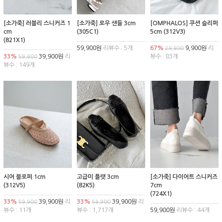
[소가죽] 러블리 스니커즈 1
[소가죽] 로우 샌들 3cm
[OMPHALOS] 쿠션 슬리퍼
cm
(305C1)
5cm (312V3)
(821X1)
59,900원
리뷰수 : 5개
67%
9,900원
리
29,900
33%
39,900원
리
뷰수 : 83개
59,900
뷰수 : 149개
시어 블로퍼 1cm
고급미 플랫 3cm
[소가죽] 다이어트 스니커즈
(312V5)
(82K5)
7cm
(724X1)
33%
39,900원
리
33%
39,900원
리
59,900
59,900
뷰수 : 11개
뷰수 : 1,717개
59,900원
리뷰수 : 44개