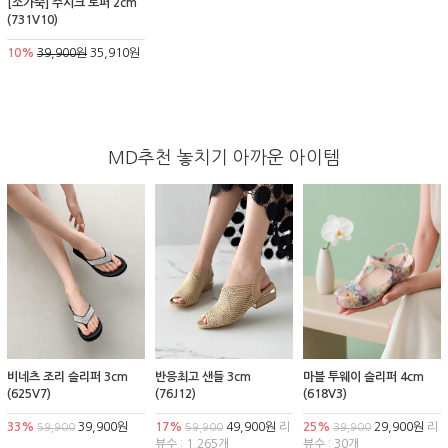
[소가죽] 주시크 로퍼 2cm
(731V10)
10%
39,900원
35,910원
MD추천 놓치기 아까운 아이템
비네츠 조리 슬리퍼 3cm
반응최고 샌들 3cm
마블 투웨이 슬리퍼 4cm
(625V7)
(76J12)
(618V3)
33%
39,900원
17%
49,900원
리
25%
29,900원
리
59,900
59,900
39,900
뷰수 : 1,265개
뷰수 : 30개