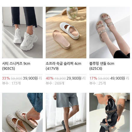
시티 스니커즈 9cm
소프라 속굽 슬리퍼 4cm
블루밍 샌들 6cm
(903C5)
(417V9)
(625C6)
33%
39,900원
리
40%
29,900원
리
17%
49,900원
리
59,900
49,900
59,900
뷰수 : 173개
뷰수 : 269개
뷰수 : 25개