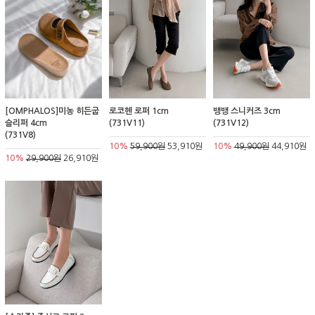
[OMPHALOS]미농 히든굽
로코헨 로퍼 1cm
뱅뱅 스니커즈 3cm
슬리퍼 4cm
(731V11)
(731V12)
(731V8)
10%
59,900원
53,910원
10%
49,900원
44,910원
10%
29,900원
26,910원