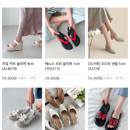
주얼 커브 슬리퍼 9cm
베노스 조리 슬리퍼 1cm
[소가죽] 오드리 샌들 5cm
(424V10)
(702V11)
(323J9)
59,900원
리뷰수 : 4개
29,900원
59,900원
리뷰수 : 55개