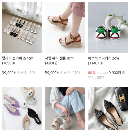
릴리아 슬리퍼 2/4cm
셔링 웨지 샌들 8cm
이브히 스니커즈 2cm
(709C8)
(426K2)
(314C10)
39,900원
리뷰수 : 5개
59,900원
리뷰수 : 26개
80%
9,900원
리
49,900
뷰수 : 88개