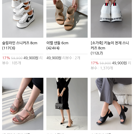
슬림라인 스니커즈 8cm
이벨 샌들 6cm
[소가죽] 키높이 천재 스니
(117C6)
(424V4)
커즈 8cm
(112L7)
17%
49,900원
리
49,900원
리뷰수 : 2개
59,900
뷰수 : 185개
17%
49,900원
리
59,900
뷰수 : 1,370개