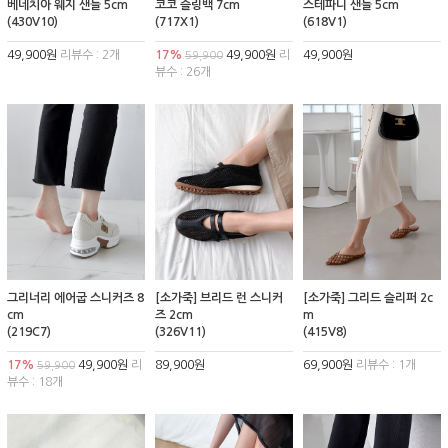
베네치아 웨지 샌들 5cm
코코 슬링백 7cm
스테파니 샌들 5cm
(430V10)
(717X1)
(618V1)
49,900원
리뷰수 : 2개
17%
49,900원
리
49,900원
59,900
뷰수 : 26개
그리너리 에어굽 스니커즈 8
[소가죽] 브리드 런 스니커
[소가죽] 그리드 슬리퍼 2c
cm
즈 2cm
m
(219C7)
(326V11)
(415V8)
17%
49,900원
리
89,900원
69,900원
리뷰수 : 1개
59,900
뷰수 : 18개