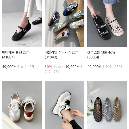
비비에르 플랫 2cm
더블라인 스니커즈 2cm
센스있는 샌들 4cm
(418C4)
(319V3)
(608L4)
49,900원
리뷰수 : 8개
50%
19,900원
리
49,900원
리뷰수 : 23개
39,900
뷰수 : 7개