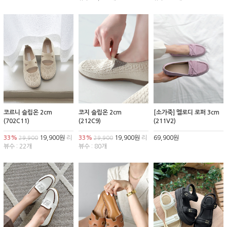
코르니 슬립온 2cm
코지 슬립온 2cm
[소가죽] 멜로디 로퍼 3cm
(702C11)
(212C9)
(211V2)
33%
19,900원
리
33%
19,900원
리
69,900원
29,900
29,900
뷰수 : 22개
뷰수 : 80개