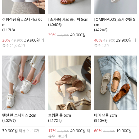
점핑점핑 속굽스니커즈 6c
[소가죽] 카모 슬리퍼 5cm
[OMPHALOS]조거 샌들 5
m
(404C6)
cm
(117L8)
(422V8)
29%
49,900원
69,900
20%
39,900원
리
40%
29,900원
리
49,900
49,900
뷰수 : 1,682개
뷰수 : 3개
텐션 런 스니커즈 2cm
트윙클 뮬 6cm
네아 샌들 2cm
(402V7)
(417X4)
(520V9)
39,900원
리뷰수 : 10개
17%
49,900원
리
60%
19,900원
59,900
49,900
뷰수 : 402개