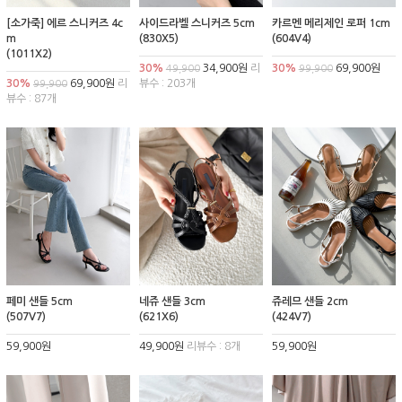
[소가죽] 에르 스니커즈 4c
사이드라벨 스니커즈 5cm
카르멘 메리제인 로퍼 1cm
m
(830X5)
(604V4)
(1011X2)
30%
34,900원
리
30%
69,900원
49,900
99,900
30%
69,900원
리
뷰수 : 203개
99,900
뷰수 : 87개
페미 샌들 5cm
네쥬 샌들 3cm
쥬레므 샌들 2cm
(507V7)
(621X6)
(424V7)
59,900원
49,900원
리뷰수 : 8개
59,900원