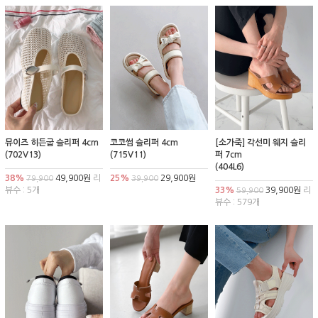
뮤이즈 히든굽 슬리퍼 4cm
코코썸 슬리퍼 4cm
[소가죽] 각선미 웨지 슬리
(702V13)
(715V11)
퍼 7cm
(404L6)
38%
49,900원
리
25%
29,900원
79,900
39,900
뷰수 : 5개
33%
39,900원
리
59,900
뷰수 : 579개