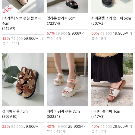
[소가죽] 도트 펀칭 블로퍼
엘리온 슬리퍼 6cm
서머글램 조리 슬리퍼 5cm
4cm
(723V4)
(507V3)
(415V7)
67%
9,900원
리
60%
19,900원
리
29,900
49,900
13%
69,900원
리
뷰수 : 4개
뷰수 : 9개
79,900
뷰수 : 11개
셀비아 샌들 4cm
매력적 웨지 샌들 7cm
마티네 슬리퍼 1cm
(702V10)
(522Z1)
(417V8)
33%
39,900원
40%
29,900원
리
40%
29,900원
리
59,900
49,900
49,900
뷰수 : 439개
뷰수 : 3개