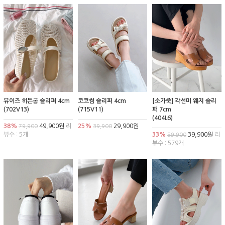
뮤이즈 히든굽 슬리퍼 4cm
코코썸 슬리퍼 4cm
[소가죽] 각선미 웨지 슬리
(702V13)
(715V11)
퍼 7cm
(404L6)
38%
49,900원
리
25%
29,900원
79,900
39,900
뷰수 : 5개
33%
39,900원
리
59,900
뷰수 : 579개