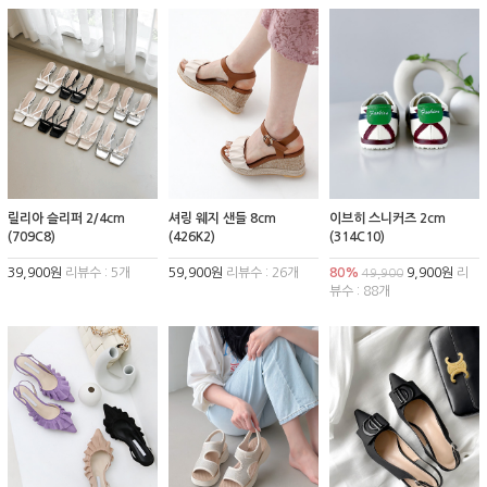
릴리아 슬리퍼 2/4cm
셔링 웨지 샌들 8cm
이브히 스니커즈 2cm
(709C8)
(426K2)
(314C10)
39,900원
리뷰수 : 5개
59,900원
리뷰수 : 26개
80%
9,900원
리
49,900
뷰수 : 88개