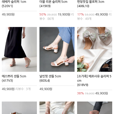
레베카 슬리퍼 1cm
더블 리본 슬리퍼 5cm
펀칭맛집 블로퍼 3cm
(520V1)
(419X9)
(406L10)
49,900원
50%
19,900원
리
17%
49,900원
리
39,900
59,900
뷰수 : 86개
뷰수 : 49개
에스쁘리 샌들 5cm
날씬핏 샌들 5cm
[소가죽] 베르사유 슬리퍼 5
(417V3)
(603L4)
cm
(618V9)
49,900원
리뷰수 : 3개
49,900원
38%
49,900원
79,900