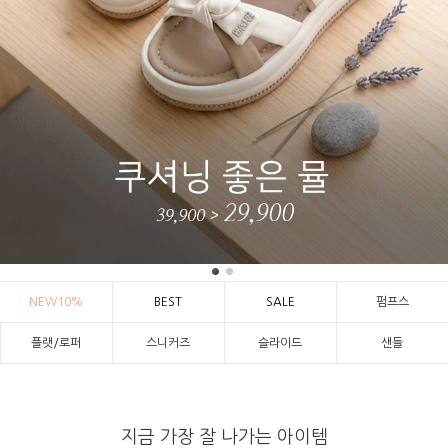
NEW10%
BEST
SALE
펌프스
플랫/로퍼
스니커즈
슬라이드
샌들
지금 가장 잘 나가는 아이템