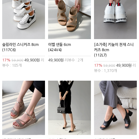
슬림라인 스니커즈 8cm
이벨 샌들 6cm
[소가죽] 키높이 천재 스니
(117C6)
(424V4)
커즈 8cm
(112L7)
17%
49,900원
리
49,900원
리뷰수 : 2개
59,900
뷰수 : 185개
17%
49,900원
리
59,900
뷰수 : 1,370개