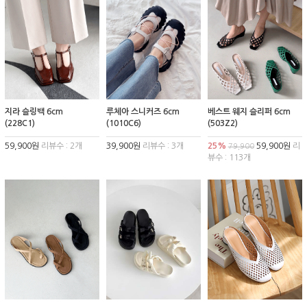
지라 슬링백 6cm
루체아 스니커즈 6cm
베스트 웨지 슬리퍼 6cm
(228C1)
(1010C6)
(503Z2)
59,900원
리뷰수 : 2개
39,900원
리뷰수 : 3개
25%
59,900원
리
79,900
뷰수 : 113개