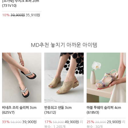
[소가죽] 주시크 로퍼 2cm
(731V10)
10%
39,900원
35,910원
MD추천 놓치기 아까운 아이템
비네츠 조리 슬리퍼 3cm
반응최고 샌들 3cm
마블 투웨이 슬리퍼 4cm
(625V7)
(76J12)
(618V3)
33%
39,900원
17%
49,900원
리
25%
29,900원
리
59,900
59,900
39,900
뷰수 : 1,265개
뷰수 : 30개