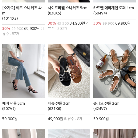
[소가죽] 에르 스니커즈 4c
사이드라벨 스니커즈 5cm
카르멘 메리제인 로퍼 1cm
m
(830X5)
(604V4)
(1011X2)
30%
34,900원
리
30%
69,900원
49,900
99,900
30%
69,900원
리
뷰수 : 203개
99,900
뷰수 : 87개
페미 샌들 5cm
네쥬 샌들 3cm
쥬레므 샌들 2cm
(507V7)
(621X6)
(424V7)
59,900원
49,900원
리뷰수 : 8개
59,900원