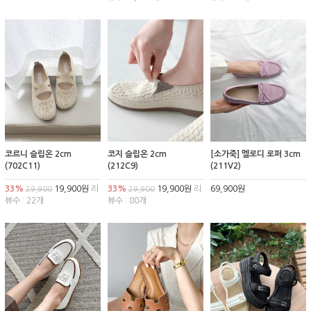
코르니 슬립온 2cm
코지 슬립온 2cm
[소가죽] 멜로디 로퍼 3cm
(702C11)
(212C9)
(211V2)
33%
19,900원
리
33%
19,900원
리
69,900원
29,900
29,900
뷰수 : 22개
뷰수 : 80개