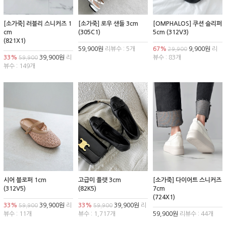
[소가죽] 러블리 스니커즈 1
[소가죽] 로우 샌들 3cm
[OMPHALOS] 쿠션 슬리퍼
cm
(305C1)
5cm (312V3)
(821X1)
59,900원
리뷰수 : 5개
67%
9,900원
리
29,900
33%
39,900원
리
뷰수 : 83개
59,900
뷰수 : 149개
시어 블로퍼 1cm
고급미 플랫 3cm
[소가죽] 다이어트 스니커즈
(312V5)
(82K5)
7cm
(724X1)
33%
39,900원
리
33%
39,900원
리
59,900
59,900
뷰수 : 11개
뷰수 : 1,717개
59,900원
리뷰수 : 44개