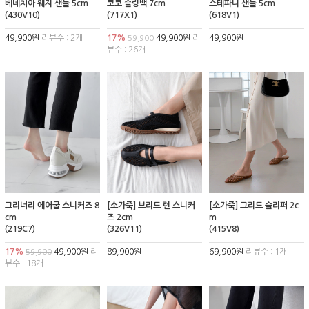
베네치아 웨지 샌들 5cm
코코 슬링백 7cm
스테파니 샌들 5cm
(430V10)
(717X1)
(618V1)
49,900원
리뷰수 : 2개
17%
49,900원
리
49,900원
59,900
뷰수 : 26개
그리너리 에어굽 스니커즈 8
[소가죽] 브리드 런 스니커
[소가죽] 그리드 슬리퍼 2c
cm
즈 2cm
m
(219C7)
(326V11)
(415V8)
17%
49,900원
리
89,900원
69,900원
리뷰수 : 1개
59,900
뷰수 : 18개