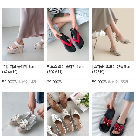
주얼 커브 슬리퍼 9cm
베노스 조리 슬리퍼 1cm
[소가죽] 오드리 샌들 5cm
(424V10)
(702V11)
(323J9)
59,900원
리뷰수 : 4개
29,900원
59,900원
리뷰수 : 55개