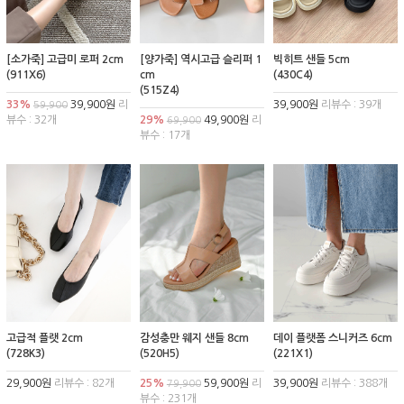
[소가죽] 고급미 로퍼 2cm
[양가죽] 역시고급 슬리퍼 1
빅히트 샌들 5cm
(911X6)
cm
(430C4)
(515Z4)
33%
39,900원
리
39,900원
리뷰수 : 39개
59,900
뷰수 : 32개
29%
49,900원
리
69,900
뷰수 : 17개
고급적 플랫 2cm
감성충만 웨지 샌들 8cm
데이 플랫폼 스니커즈 6cm
(728K3)
(520H5)
(221X1)
29,900원
리뷰수 : 82개
25%
59,900원
리
39,900원
리뷰수 : 388개
79,900
뷰수 : 231개