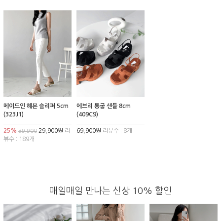
메이드인 헤븐 슬리퍼 5cm
에브리 통굽 샌들 8cm
(323J1)
(409C9)
25%
29,900원
리
69,900원
리뷰수 : 8개
39,900
뷰수 : 189개
매일매일 만나는 신상 10% 할인