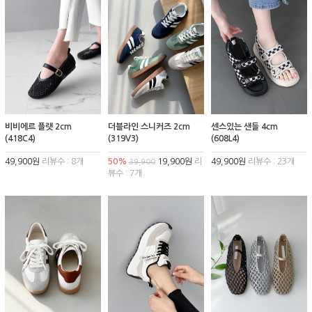
비비에르 플랫 2cm
더블라인 스니커즈 2cm
센스있는 샌들 4cm
(418C4)
(319V3)
(608L4)
49,900원
리뷰수 : 8개
50%
19,900원
리
49,900원
리뷰수 : 23개
39,900
뷰수 : 7개