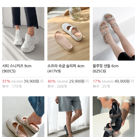
시티 스니커즈 9cm
소프라 속굽 슬리퍼 4cm
블루밍 샌들 6cm
(903C5)
(417V9)
(625C6)
33%
39,900원
리
40%
29,900원
리
17%
49,900원
리
59,900
49,900
59,900
뷰수 : 173개
뷰수 : 269개
뷰수 : 25개