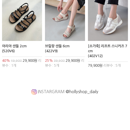
아리아 샌들 2cm
브릴랑 샌들 6cm
[소가죽] 리프트 스니커즈 7
(520V6)
(422V9)
cm
(402V12)
40%
29,900원
리
25%
29,900원
리
49,900
39,900
뷰수 : 1개
뷰수 : 5개
79,900원
리뷰수 : 5개
INSTARGRAM
@hollyshop_daily