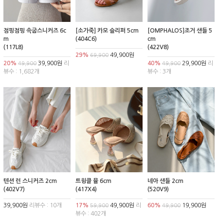
점핑점핑 속굽스니커즈 6c
[소가죽] 카모 슬리퍼 5cm
[OMPHALOS]조거 샌들 5
m
(404C6)
cm
(117L8)
(422V8)
29%
49,900원
69,900
20%
39,900원
리
40%
29,900원
리
49,900
49,900
뷰수 : 1,682개
뷰수 : 3개
텐션 런 스니커즈 2cm
트윙클 뮬 6cm
네아 샌들 2cm
(402V7)
(417X4)
(520V9)
39,900원
리뷰수 : 10개
17%
49,900원
리
60%
19,900원
59,900
49,900
뷰수 : 402개