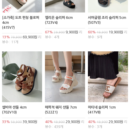
[소가죽] 도트 펀칭 블로퍼
엘리온 슬리퍼 6cm
서머글램 조리 슬리퍼 5cm
4cm
(723V4)
(507V3)
(415V7)
67%
9,900원
리
60%
19,900원
리
29,900
49,900
13%
69,900원
리
뷰수 : 4개
뷰수 : 9개
79,900
뷰수 : 11개
셀비아 샌들 4cm
매력적 웨지 샌들 7cm
마티네 슬리퍼 1cm
(702V10)
(522Z1)
(417V8)
33%
39,900원
40%
29,900원
리
40%
29,900원
리
59,900
49,900
49,900
뷰수 : 439개
뷰수 : 3개