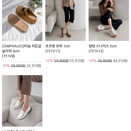
[OMPHALOS]미농 히든굽
로코헨 로퍼 1cm
뱅뱅 스니커즈 3cm
슬리퍼 4cm
(731V11)
(731V12)
(731V8)
10%
59,900원
53,910원
10%
49,900원
44,910원
10%
29,900원
26,910원