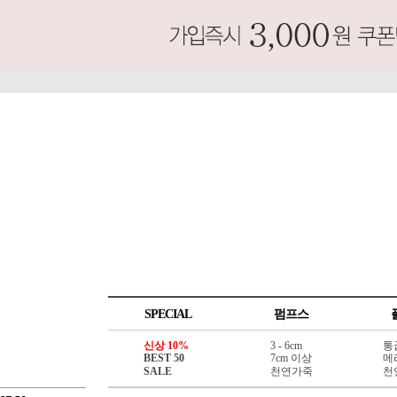
SPECIAL
펌프스
신상 10%
3 - 6cm
통
BEST 50
7cm 이상
메
SALE
천연가죽
천