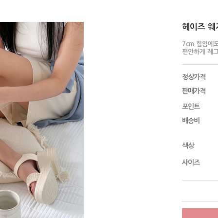
헤이즈 웨지
7cm 힐임에
편안하게 레
정상가격
판매가격
포인트
배송비
색상
사이즈