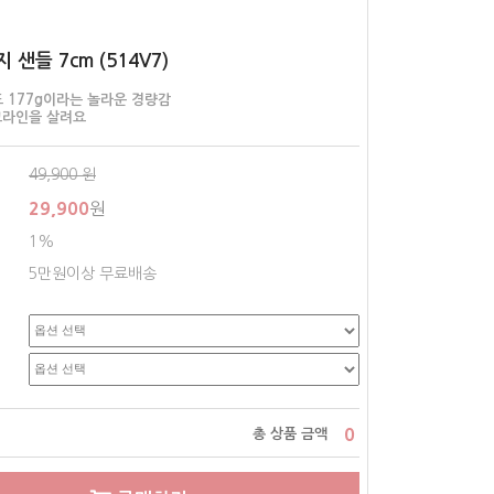
 샌들 7cm (514V7)
도 177g이라는 놀라운 경량감
그라인을 살려요
49,900
원
29,900
원
1%
5만원이상 무료배송
0
총 상품 금액