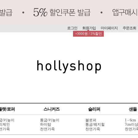
로그인
회원가입
마이페이지
주문조회
+3000원 / 5%할인
플랫/로퍼
스니커즈
슬리퍼
샌들
굽/키높이
통굽/키높이
블로퍼
1 - 6cm
리제인
하이탑
통굽/웨지힐
7cm이
연가죽
천연가죽
천연가죽
천연가