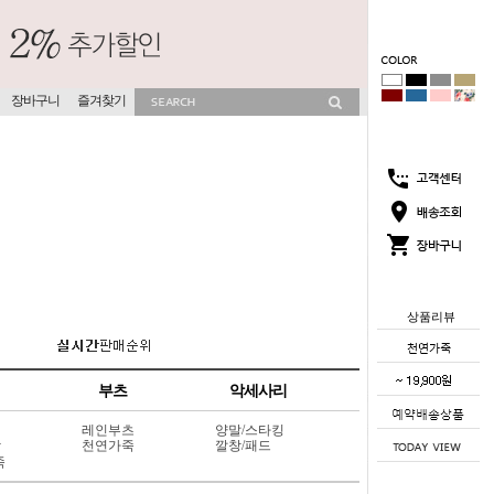
장바구니
즐겨찾기
상품리뷰
부츠
악세사리
레인부츠
양말/스타킹
상
천연가죽
깔창/패드
죽