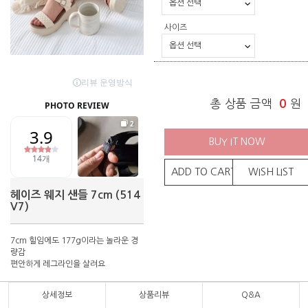
사이즈
총 상품 금액
0
원
BUY IT NOW
ADD TO CART
WISH LIST
헤이즈 웨지 샌들 7cm (514
V7)
7cm 힐임에도 177g이라는 놀라운 경
량감
편안하게 레그라인을 살려요
상세정보
상품리뷰
Q&A