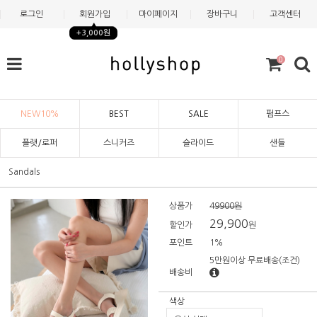
로그인
회원가입
마이페이지
장바구니
고객센터
+3,000원
0
NEW10%
BEST
SALE
펌프스
플랫/로퍼
스니커즈
슬라이드
샌들
Sandals
상품가
49900원
29,900
할인가
원
포인트
1%
5만원이상 무료배송
(조건)
배송비
색상