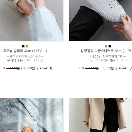
■
■
■
■
코코썸 슬리퍼 4cm (715V11)
점핑점핑 속굽스니커즈 6cm (117L
＊오픈하자마자 주문 폭주＊
1,600건 칭찬후기가 가득~
쿠셔닝 좋은 러블리 서머 뮬
티안나게 슬림해지는 스니커즈
25%
39900원
29,900원
(리뷰: 3)
20%
49900원
39,900원
(리뷰: 1,