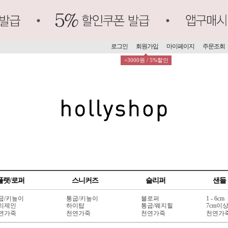
로그인
회원가입
마이페이지
주문조회
+3000원 / 5%할인
플랫/로퍼
스니커즈
슬리퍼
샌들
굽/키높이
통굽/키높이
블로퍼
1 - 6cm
리제인
하이탑
통굽/웨지힐
7cm이
연가죽
천연가죽
천연가죽
천연가