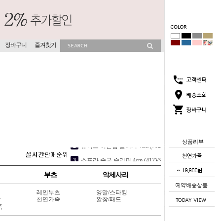
장바구니
즐겨찾기
상품리뷰
5
네아 샌들 2cm (520V9)
1
코코썸 슬리퍼 4cm (715V11)
부츠
악세사리
2
뮤이즈 히든굽 슬리퍼 4cm (702V13)
레인부츠
양말/스타킹
3
소프라 속굽 슬리퍼 4cm (417V9)
상
천연가죽
깔창/패드
죽
4
점핑점핑 속굽스니커즈 6cm (117L8)