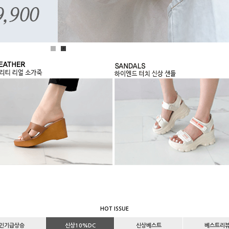
1
2
HOT ISSUE
인기급상승
신상10%DC
신상베스트
베스트리