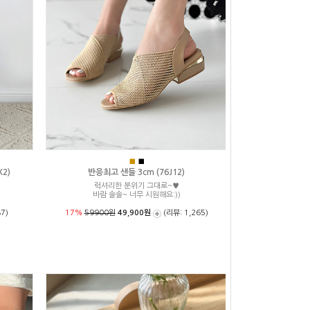
■
■
2)
반응최고 샌들 3cm (76J12)
럭셔리한 분위기 그대로~♥
성
바람 솔솔~ 너무 시원해요:))
7)
17%
59900원
49,900원
(리뷰: 1,265)