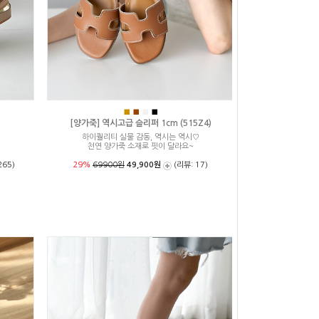
■
■
■
■
[양가죽] 역시고급 슬리퍼 1cm (515Z4)
하이퀄리티 실물 감동, 역시는 역시♡
천연 양가죽 소재로 핏이 달라요~
265)
29%
69900원
49,900원
(리뷰: 17)