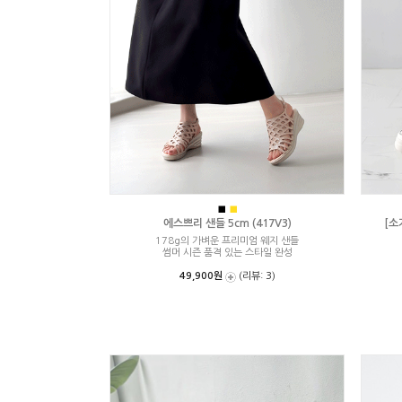
■
■
에스쁘리 샌들 5cm (417V3)
[소
178g의 가벼운 프리미엄 웨지 샌들
썸머 시즌 품격 있는 스타일 완성
49,900원
(리뷰: 3)