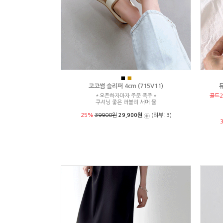
■
■
코코썸 슬리퍼 4cm (715V11)
뮤
＊오픈하자마자 주문 폭주＊
골드2
쿠셔닝 좋은 러블리 서머 뮬
25%
39900원
29,900원
(리뷰: 3)