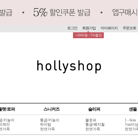
로그인
회원가입
마이페이지
주문조회
+3000원 / 5%할인
플랫/로퍼
스니커즈
슬리퍼
샌들
굽/키높이
통굽/키높이
블로퍼
1 - 6cm
리제인
하이탑
통굽/웨지힐
7cm이
연가죽
천연가죽
천연가죽
천연가