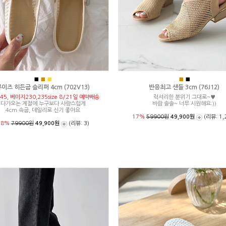
■
■
■
■
■
이즈 히든굽 슬리퍼 4cm (702V13)
반응최고 샌들 3cm (76J12)
45, 베이지230,235size 8/21일 예약배송
럭셔리한 분위기 그대로~♥
다가오는 계절에 누구보다 사랑스럽게
바람 솔솔~ 너무 시원해요:))
4cm 속굽, 데일리로 신기 좋아요
17%
59900원
49,900원
(리뷰: 1,
38%
79900원
49,900원
(리뷰: 3)