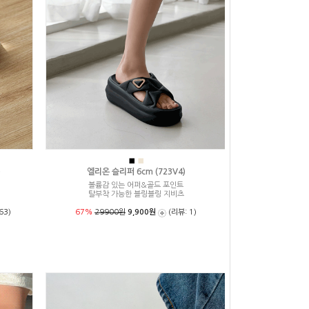
■
■
)
엘리온 슬리퍼 6cm (723V4)
볼륨감 있는 어퍼&골드 포인트
탈부착 가능한 블링블링 지비츠
63)
67%
29900원
9,900원
(리뷰: 1)