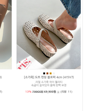
■
■
■
■
)
[소가죽] 도트 펀칭 블로퍼 4cm (415V7)
리얼 소가죽 하이 퀄리티
속굽이 숨어있어 몸매 완벽 보정
7)
13%
79900원
69,900원
(리뷰: 11)