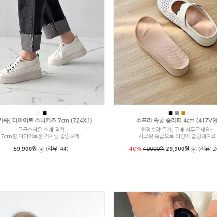
■
■
■
■
■
가죽] 다이어트 스니커즈 7cm (724X1)
소프라 속굽 슬리퍼 4cm (417V9
고급스러운 소재 장착
한정수량 특가, 구매 서두르세요~
7cm힐 다이어트한 거처럼 슬림하게-
시크릿 속굽으로 라인이 슬림해져요
59,900원
(리뷰: 44)
40%
49900원
29,900원
(리뷰: 2