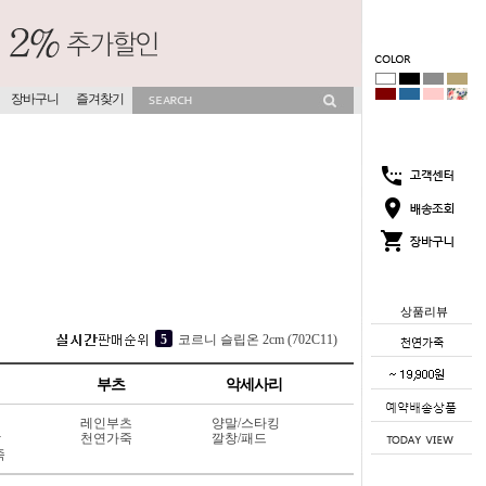
장바구니
즐겨찾기
상품리뷰
2
소프라 속굽 슬리퍼 4cm (417V9)
3
코코썸 슬리퍼 4cm (715V11)
4
[소가죽] 각선미 웨지 슬리퍼 7cm (404L6)
부츠
악세사리
5
코르니 슬립온 2cm (702C11)
레인부츠
양말/스타킹
상
천연가죽
깔창/패드
1
뮤이즈 히든굽 슬리퍼 4cm (702V13)
죽