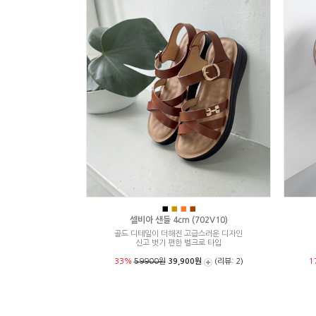
■
■
■
■
셀비아 샌들 4cm (702V10)
골드 디테일이 더해진 고급스러운 디자인
신고 벗기 편한 벨크로 타입
33%
59900원
39,900원
(리뷰: 2)
1