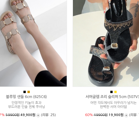
■
■
■
■
블루밍 샌들 6cm (625C6)
서머글램 조리 슬리퍼 5cm (507V3
안정적인 키높이 효과
어떤 각도에서도 아우라가 넘치는
부드러운 인솔 전체 쿠셔닝
완벽한 서머 아이템
7%
59900원
49,900원
(리뷰: 25)
60%
49900원
19,900원
(리뷰: 