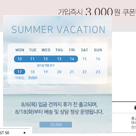
SPECIAL
펌프스
신상 10%
3 - 6cm
통
BEST 50
7cm 이상
메
SALE
천연가죽
천
오늘 하루 보지않기
닫기