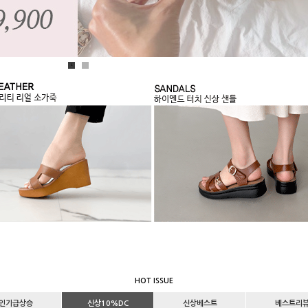
1
2
HOT ISSUE
인기급상승
신상10%DC
신상베스트
베스트리