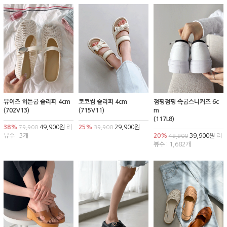
뮤이즈 히든굽 슬리퍼 4cm
코코썸 슬리퍼 4cm
점핑점핑 속굽스니커즈 6c
(702V13)
(715V11)
m
(117L8)
38%
49,900원
리
25%
29,900원
79,900
39,900
뷰수 : 3개
20%
39,900원
리
49,900
뷰수 : 1,682개