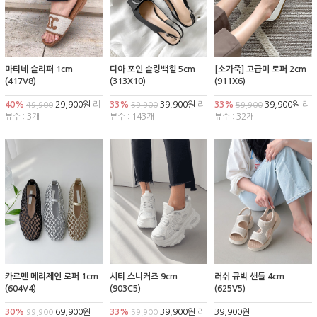
마티네 슬리퍼 1cm
디아 포인 슬링백힐 5cm
[소가죽] 고급미 로퍼 2cm
(417V8)
(313X10)
(911X6)
40%
29,900원
리
33%
39,900원
리
33%
39,900원
리
49,900
59,900
59,900
뷰수 : 3개
뷰수 : 143개
뷰수 : 32개
카르멘 메리제인 로퍼 1cm
시티 스니커즈 9cm
러쉬 큐빅 샌들 4cm
(604V4)
(903C5)
(625V5)
30%
69,900원
33%
39,900원
리
39,900원
99,900
59,900