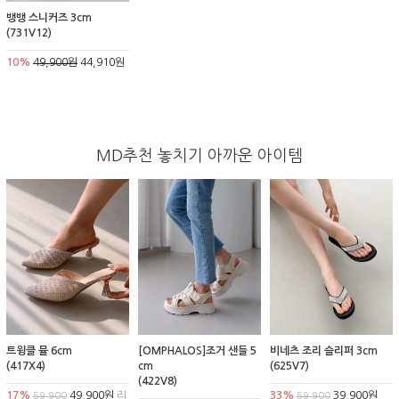
뱅뱅 스니커즈 3cm
(731V12)
10%
49,900원
44,910원
MD추천 놓치기 아까운 아이템
트윙클 뮬 6cm
[OMPHALOS]조거 샌들 5
비네츠 조리 슬리퍼 3cm
(417X4)
cm
(625V7)
(422V8)
17%
49,900원
리
33%
39,900원
59,900
59,900