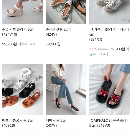
주얼 커브 슬리퍼 9cm
쥬레므 샌들 2cm
[소가죽] 러블리 스니커즈 1
(424V10)
(424V7)
cm
(821X1)
59,900원
리뷰수 : 4개
59,900원
33%
39,900원
리
59,900
뷰수 : 149개
에브리 통굽 샌들 8cm
페미 샌들 5cm
[OMPHALOS] 쿠션 슬리퍼
(409C9)
(507V7)
5cm (312V3)