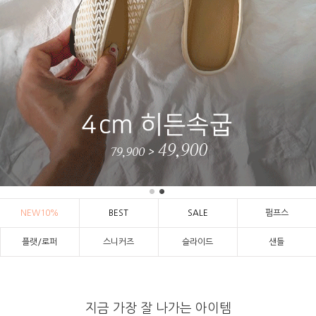
NEW10%
BEST
SALE
펌프스
플랫/로퍼
스니커즈
슬라이드
샌들
지금 가장 잘 나가는 아이템