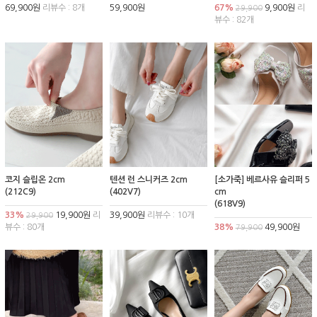
69,900원
리뷰수 : 8개
59,900원
67%
9,900원
리
29,900
뷰수 : 82개
코지 슬립온 2cm
텐션 런 스니커즈 2cm
[소가죽] 베르사유 슬리퍼 5
(212C9)
(402V7)
cm
(618V9)
33%
19,900원
리
39,900원
리뷰수 : 10개
29,900
뷰수 : 80개
38%
49,900원
79,900