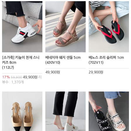
[소가죽] 키높이 천재 스니
베네치아 웨지 샌들 5cm
베노스 조리 슬리퍼 1cm
커즈 8cm
(430V10)
(702V11)
(112L7)
49,900원
29,900원
17%
49,900원
리
59,900
뷰수 : 1,370개