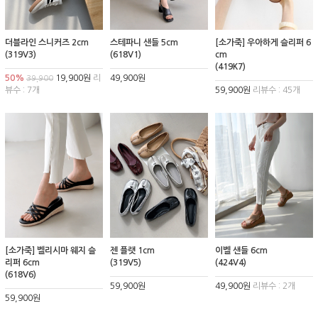
더블라인 스니커즈 2cm
스테파니 샌들 5cm
[소가죽] 우아하게 슬리퍼 6
(319V3)
(618V1)
cm
(419K7)
50%
19,900원
리
49,900원
39,900
뷰수 : 7개
59,900원
리뷰수 : 45개
[소가죽] 벨리시마 웨지 슬
젠 플랫 1cm
이벨 샌들 6cm
리퍼 6cm
(319V5)
(424V4)
(618V6)
59,900원
49,900원
리뷰수 : 2개
59,900원