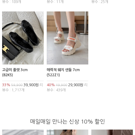
뷰수 : 189개
뷰수 : 11개
뷰수 : 25개
고급미 플랫 3cm
매력적 웨지 샌들 7cm
(82K5)
(522Z1)
33%
39,900원
리
40%
29,900원
리
59,900
49,900
뷰수 : 1,717개
뷰수 : 439개
매일매일 만나는 신상 10% 할인