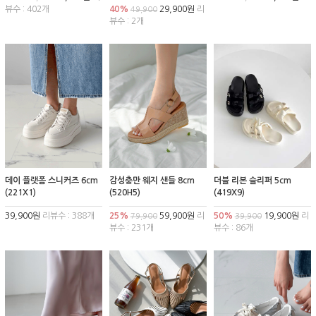
뷰수 : 402개
40%
29,900원
리
49,900
뷰수 : 2개
데이 플랫폼 스니커즈 6cm
감성충만 웨지 샌들 8cm
더블 리본 슬리퍼 5cm
(221X1)
(520H5)
(419X9)
39,900원
리뷰수 : 388개
25%
59,900원
리
50%
19,900원
리
79,900
39,900
뷰수 : 231개
뷰수 : 86개