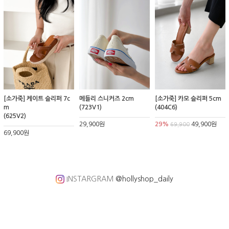
[소가죽] 케이트 슬리퍼 7c
메들리 스니커즈 2cm
[소가죽] 카모 슬리퍼 5cm
m
(723V1)
(404C6)
(625V2)
29,900원
29%
49,900원
69,900
69,900원
INSTARGRAM
@hollyshop_daily