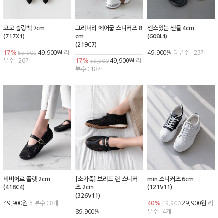
코코 슬링백 7cm
그리너리 에어굽 스니커즈 8
센스있는 샌들 4cm
(717X1)
cm
(608L4)
(219C7)
17%
49,900원
리
49,900원
리뷰수 : 23개
59,900
뷰수 : 26개
17%
49,900원
리
59,900
뷰수 : 18개
비비에르 플랫 2cm
[소가죽] 브리드 런 스니커
min 스니커즈 6cm
(418C4)
즈 2cm
(121V11)
(326V11)
49,900원
리뷰수 : 8개
40%
29,900원
리
49,900
89,900원
뷰수 : 4개