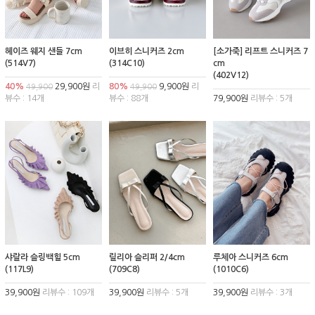
헤이즈 웨지 샌들 7cm
이브히 스니커즈 2cm
[소가죽] 리프트 스니커즈 7
(514V7)
(314C10)
cm
(402V12)
40%
29,900원
리
80%
9,900원
리
49,900
49,900
뷰수 : 14개
뷰수 : 88개
79,900원
리뷰수 : 5개
샤랄라 슬링백힐 5cm
릴리아 슬리퍼 2/4cm
루체아 스니커즈 6cm
(117L9)
(709C8)
(1010C6)
39,900원
리뷰수 : 109개
39,900원
리뷰수 : 5개
39,900원
리뷰수 : 3개