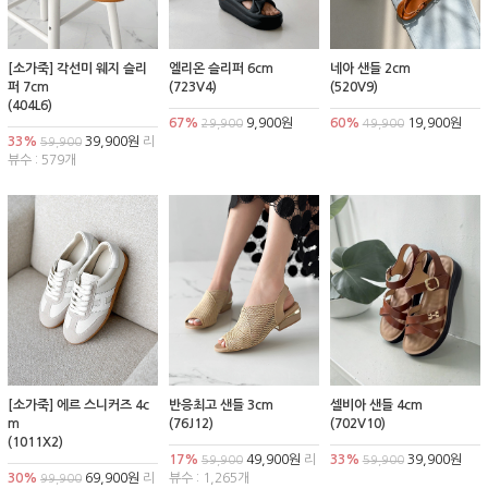
[소가죽] 각선미 웨지 슬리
엘리온 슬리퍼 6cm
네아 샌들 2cm
퍼 7cm
(723V4)
(520V9)
(404L6)
67%
9,900원
60%
19,900원
29,900
49,900
33%
39,900원
리
59,900
뷰수 : 579개
[소가죽] 에르 스니커즈 4c
반응최고 샌들 3cm
셀비아 샌들 4cm
m
(76J12)
(702V10)
(1011X2)
17%
49,900원
리
33%
39,900원
59,900
59,900
30%
69,900원
리
뷰수 : 1,265개
99,900