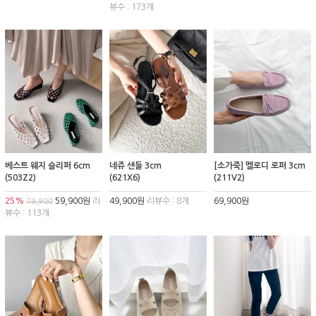
뷰수 : 173개
베스트 웨지 슬리퍼 6cm
네쥬 샌들 3cm
[소가죽] 멜로디 로퍼 3cm
(503Z2)
(621X6)
(211V2)
25%
59,900원
리
49,900원
리뷰수 : 8개
69,900원
79,900
뷰수 : 113개