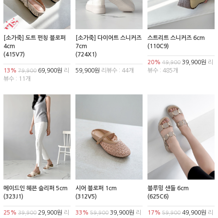
[소가죽] 도트 펀칭 블로퍼
[소가죽] 다이어트 스니커즈
스트리트 스니커즈 6cm
4cm
7cm
(110C9)
(415V7)
(724X1)
20%
39,900원
리
49,900
13%
69,900원
리
59,900원
리뷰수 : 44개
뷰수 : 485개
79,900
뷰수 : 11개
메이드인 헤븐 슬리퍼 5cm
시어 블로퍼 1cm
블루밍 샌들 6cm
(323J1)
(312V5)
(625C6)
25%
29,900원
리
33%
39,900원
리
17%
49,900원
리
39,900
59,900
59,900