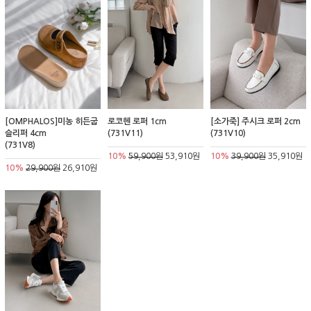
[OMPHALOS]미농 히든굽
로코헨 로퍼 1cm
[소가죽] 주시크 로퍼 2cm
슬리퍼 4cm
(731V11)
(731V10)
(731V8)
10%
59,900원
53,910원
10%
39,900원
35,910원
10%
29,900원
26,910원