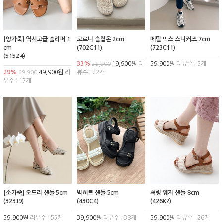
[양가죽] 역시고급 슬리퍼 1
코르니 슬립온 2cm
메탈 믹스 스니커즈 7cm
cm
(702C11)
(723C11)
(515Z4)
33%
19,900원
리
59,900원
리뷰수 : 5개
29,900
29%
49,900원
리
뷰수 : 22개
69,900
뷰수 : 17개
[소가죽] 오드리 샌들 5cm
빅히트 샌들 5cm
셔링 웨지 샌들 8cm
(323J9)
(430C4)
(426K2)
59,900원
리뷰수 : 55개
39,900원
리뷰수 : 38개
59,900원
리뷰수 : 26개