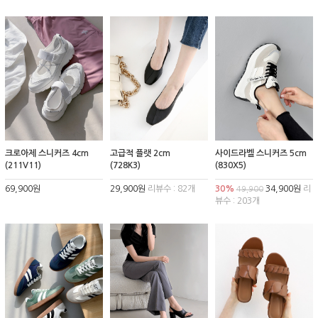
크로아제 스니커즈 4cm
고급적 플랫 2cm
사이드라벨 스니커즈 5cm
(211V11)
(728K3)
(830X5)
69,900원
29,900원
리뷰수 : 82개
30%
34,900원
리
49,900
뷰수 : 203개