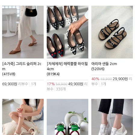
[소가죽] 그리드 슬리퍼 2c
[자체제작] 매력뿜뿜 하이힐
아리아 샌들 2cm
m
4cm
(520V6)
(415V8)
(819K4)
40%
29,900원
리
49,900
69,900원
리뷰수 : 1개
17%
49,900원
리
뷰수 : 1개
59,900
뷰수 : 338개