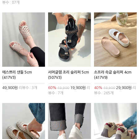
뷰수 : 87개
에스쁘리 샌들 5cm
서머글램 조리 슬리퍼 5cm
소프라 속굽 슬리퍼 4cm
(417V3)
(507V3)
(417V9)
49,900원
리뷰수 : 3개
60%
19,900원
리
40%
29,900원
리
49,900
49,900
뷰수 : 7개
뷰수 : 265개