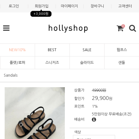
로그인
회원가입
마이페이지
장바구니
고객센터
+3,000원
0
NEW10%
BEST
SALE
펌프스
플랫/로퍼
스니커즈
슬라이드
샌들
Sandals
상품가
49900원
29,900
할인가
원
포인트
1%
5만원이상 무료배송
(조건)
배송비
색상