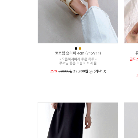
■
■
코코썸 슬리퍼 4cm (715V11)
뮤
＊오픈하자마자 주문 폭주＊
골드2
쿠셔닝 좋은 러블리 서머 뮬
25%
39900원
29,900원
(리뷰: 3)