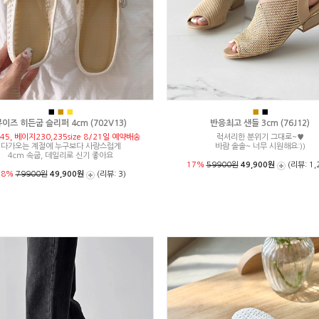
■
■
■
■
■
이즈 히든굽 슬리퍼 4cm (702V13)
반응최고 샌들 3cm (76J12)
45, 베이지230,235size 8/21일 예약배송
럭셔리한 분위기 그대로~♥
다가오는 계절에 누구보다 사랑스럽게
바람 솔솔~ 너무 시원해요:))
4cm 속굽, 데일리로 신기 좋아요
17%
59900원
49,900원
(리뷰: 1,
38%
79900원
49,900원
(리뷰: 3)