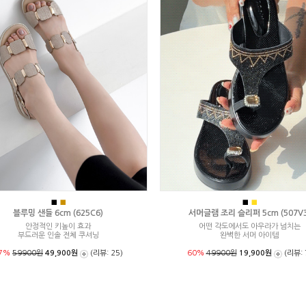
■
■
■
■
블루밍 샌들 6cm (625C6)
서머글램 조리 슬리퍼 5cm (507V3
안정적인 키높이 효과
어떤 각도에서도 아우라가 넘치는
부드러운 인솔 전체 쿠셔닝
완벽한 서머 아이템
7%
59900원
49,900원
(리뷰: 25)
60%
49900원
19,900원
(리뷰: 