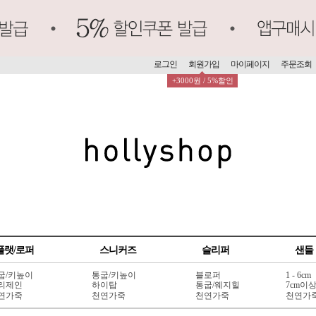
로그인
회원가입
마이페이지
주문조회
+3000원 / 5%할인
플랫/로퍼
스니커즈
슬리퍼
샌들
굽/키높이
통굽/키높이
블로퍼
1 - 6cm
리제인
하이탑
통굽/웨지힐
7cm이
연가죽
천연가죽
천연가죽
천연가