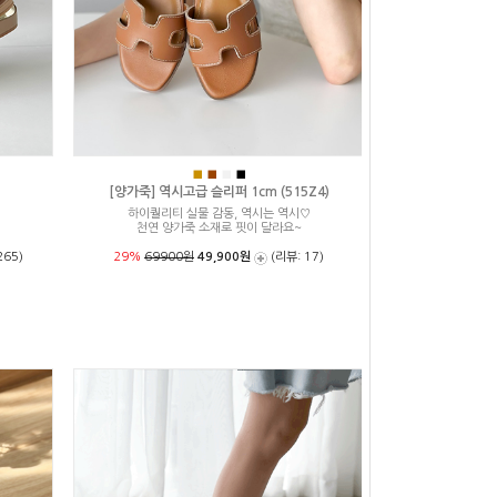
■
■
■
■
[양가죽] 역시고급 슬리퍼 1cm (515Z4)
하이퀄리티 실물 감동, 역시는 역시♡
천연 양가죽 소재로 핏이 달라요~
265)
29%
69900원
49,900원
(리뷰: 17)