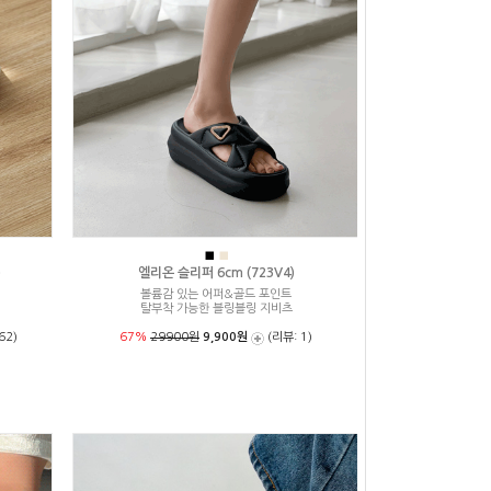
■
■
)
엘리온 슬리퍼 6cm (723V4)
볼륨감 있는 어퍼&골드 포인트
탈부착 가능한 블링블링 지비츠
62)
67%
29900원
9,900원
(리뷰: 1)