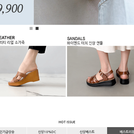
1
2
HOT ISSUE
인기급상승
신상10%DC
신상베스트
베스트리