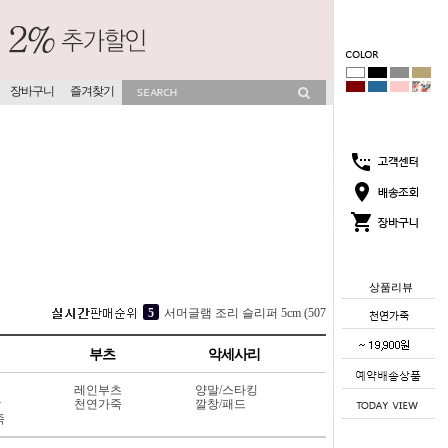
장바구니
즐겨찾기
상품리뷰
2
코코썸 슬리퍼 4cm (715V11)
3
소프라 속굽 슬리퍼 4cm (417V9)
부츠
악세사리
4
[소가죽] 에르 스니커즈 4cm (1011X2)
레인부츠
양말/스타킹
5
서머글램 조리 슬리퍼 5cm (507V3)
상
천연가죽
깔창/패드
죽
1
뮤이즈 히든굽 슬리퍼 4cm (702V13)