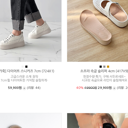
■
■
■
■
■
가죽] 다이어트 스니커즈 7cm (724X1)
소프라 속굽 슬리퍼 4cm (417V9
고급스러운 소재 장착
한정수량 특가, 구매 서두르세요~
7cm힐 다이어트한 거처럼 슬림하게-
시크릿 속굽으로 라인이 슬림해져요
59,900원
(리뷰: 44)
40%
49900원
29,900원
(리뷰: 2