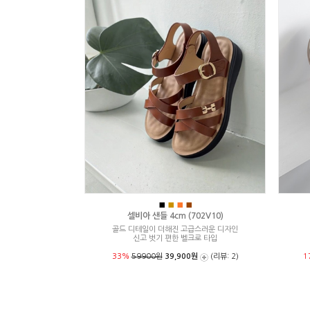
■
■
■
■
셀비아 샌들 4cm (702V10)
골드 디테일이 더해진 고급스러운 디자인
신고 벗기 편한 벨크로 타입
33%
59900원
39,900원
(리뷰: 2)
1