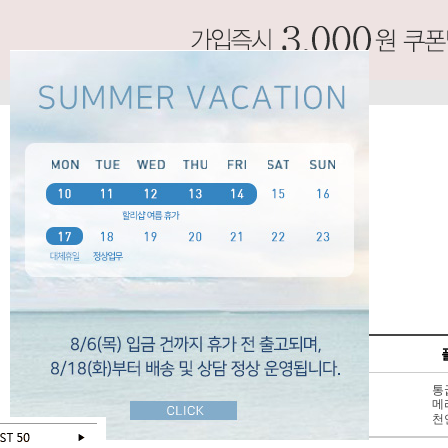
SPECIAL
펌프스
신상 10%
3 - 6cm
통
BEST 50
7cm 이상
메
SALE
천연가죽
천
오늘 하루 보지않기
닫기