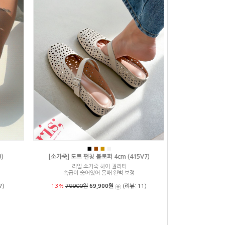
■
■
■
■
)
[소가죽] 도트 펀칭 블로퍼 4cm (415V7)
리얼 소가죽 하이 퀄리티
속굽이 숨어있어 몸매 완벽 보정
7)
13%
79900원
69,900원
(리뷰: 11)