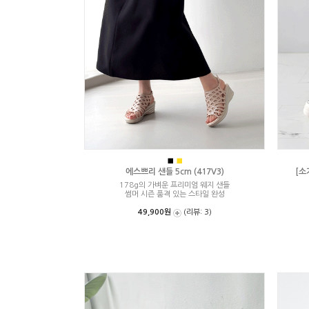
■
■
에스쁘리 샌들 5cm (417V3)
[소
178g의 가벼운 프리미엄 웨지 샌들
썸머 시즌 품격 있는 스타일 완성
49,900원
(리뷰: 3)