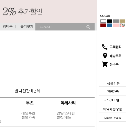
장바구니
즐겨찾기
상품리뷰
부츠
악세사리
레인부츠
양말/스타킹
상
천연가죽
깔창/패드
죽