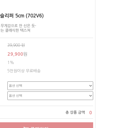
슬리퍼 5cm (702V6)
 무게감으로 안 신은 듯-
않는 클래식한 텍스쳐
39,900
원
29,900
원
1%
5만원이상 무료배송
0
총 상품 금액