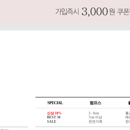
SPECIAL
펌프스
신상 10%
3 - 6cm
통
BEST 50
7cm 이상
메
SALE
천연가죽
천