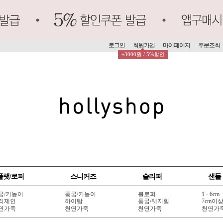
로그인
회원가입
마이페이지
주문조회
+3000원 / 5%할인
플랫/로퍼
스니커즈
슬리퍼
샌들
굽/키높이
통굽/키높이
블로퍼
1 - 6cm
리제인
하이탑
통굽/웨지힐
7cm이
연가죽
천연가죽
천연가죽
천연가