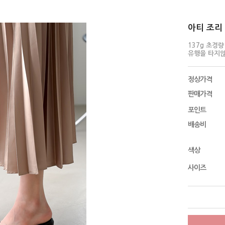
아티 조리 
137g 초경량
유행을 타지
정상가격
판매가격
포인트
배송비
색상
사이즈