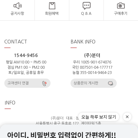
공지사항
회원혜택
Q & A
구매후기
CONTACT
BANK INFO
1544-9456
(주)분더
평일 AM10:00 ~ PM5:00
우리 1005-901-674876
점심 PM1:00 ~ PM2:00
국민 807501-04-177717
토/일요일, 공휴일 휴무
농협 355-0014-9464-23
고객센터 연결
상품문의 게시판
INFO
오늘 하루 보지 않기
(주)분더
대표 : 정은주
서울특별시 중구 동호로 172, 제이타워 5층
개인정보 보호 책임자 : 김세희
통신판매업신고번호 : 제 2025-서울중구-941 호