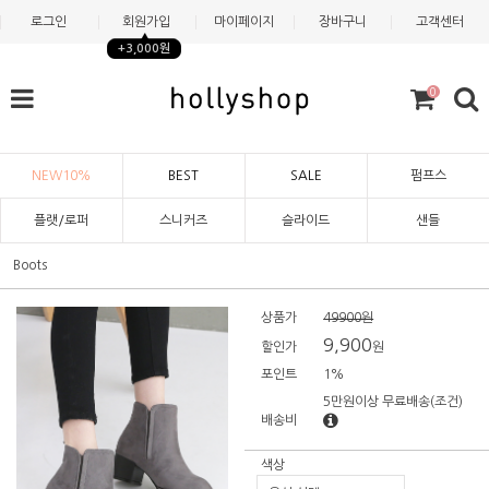
로그인
회원가입
마이페이지
장바구니
고객센터
+3,000원
0
NEW10%
BEST
SALE
펌프스
플랫/로퍼
스니커즈
슬라이드
샌들
Boots
상품가
49900원
9,900
할인가
원
포인트
1%
5만원이상 무료배송
(조건)
배송비
색상