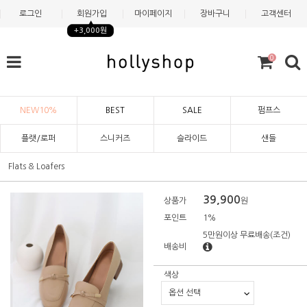
로그인
회원가입
마이페이지
장바구니
고객센터
+3,000원
0
NEW10%
BEST
SALE
펌프스
플랫/로퍼
스니커즈
슬라이드
샌들
Flats & Loafers
39,900
상품가
원
포인트
1%
5만원이상 무료배송
(조건)
배송비
색상