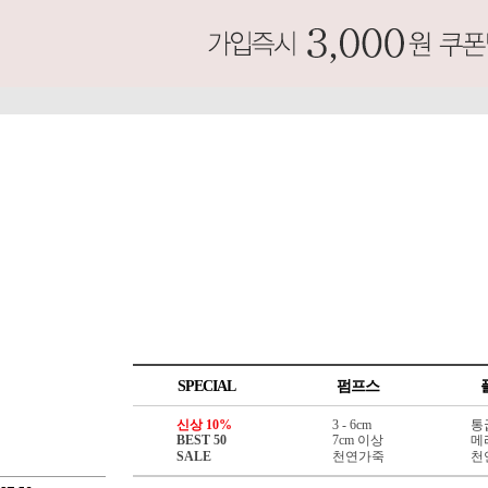
SPECIAL
펌프스
신상 10%
3 - 6cm
통
BEST 50
7cm 이상
메
SALE
천연가죽
천