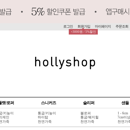
로그인
회원가입
마이페이지
주문조회
+3000원 / 5%할인
플랫/로퍼
스니커즈
슬리퍼
샌들
굽/키높이
통굽/키높이
블로퍼
1 - 6cm
리제인
하이탑
통굽/웨지힐
7cm이
연가죽
천연가죽
천연가죽
천연가