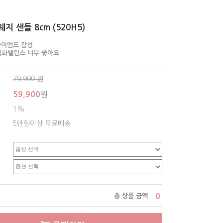
지 샌들 8cm (520H5)
하이엔드 감성
착화밸런스 너무 좋아요
79,900
원
59,900
원
1%
5만원이상 무료배송
0
총 상품 금액