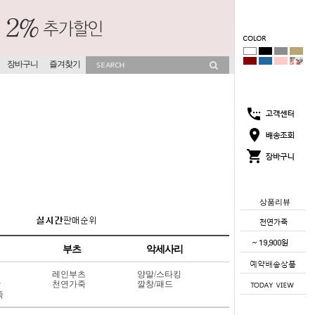
장바구니
즐겨찾기
상품리뷰
부츠
악세사리
레인부츠
양말/스타킹
상
천연가죽
깔창/패드
죽