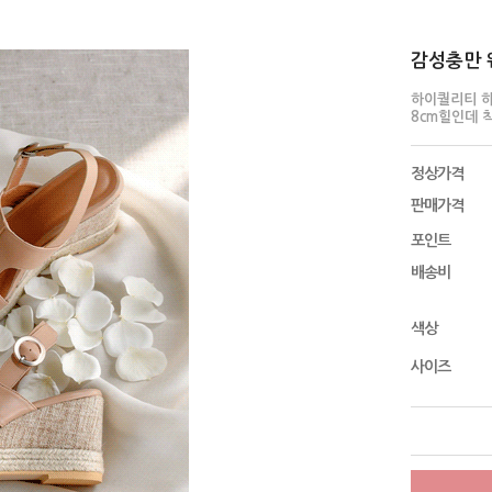
감성충만 웨
하이퀄리티 
8cm힐인데 
정상가격
판매가격
포인트
배송비
색상
사이즈