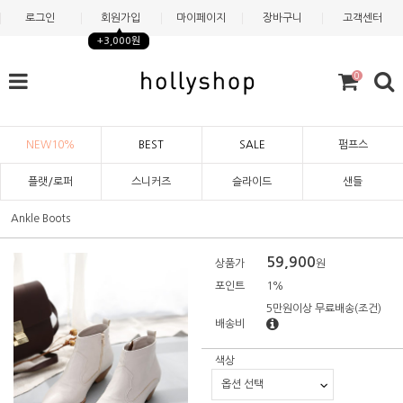
로그인
회원가입
마이페이지
장바구니
고객센터
+3,000원
0
NEW10%
BEST
SALE
펌프스
플랫/로퍼
스니커즈
슬라이드
샌들
Ankle Boots
59,900
상품가
원
포인트
1%
5만원이상 무료배송
(조건)
배송비
색상