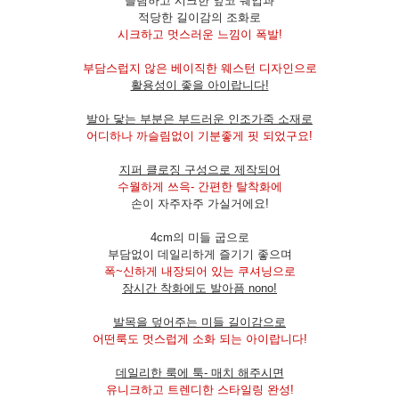
슬림하고 시크한 앞코 쉐입과
적당한 길이감의 조화로
시크하고 멋스러운 느낌이 폭발!
부담스럽지 않은 베이직한 웨스턴 디자인으로
활용성이 좋을 아이랍니다!
발아 닿는 부분은 부드러운 인조가죽 소재로
어디하나 까슬림없이 기분좋게 핏 되었구요!
지퍼 클로징 구성으로 제작되어
수월하게 쓰윽- 간편한 탈착화에
손이 자주자주 가실거에요!
4cm의 미들 굽으로
부담없이 데일리하게 즐기기 좋으며
폭~신하게 내장되어 있는 쿠셔닝으로
장시간 착화에도 발아픔 nono!
발목을 덮어주는 미들 길이감으로
어떤룩도 멋스럽게 소화 되는 아이랍니다!
데일리한 룩에 툭- 매치 해주시면
유니크하고 트렌디한 스타일링 완성!