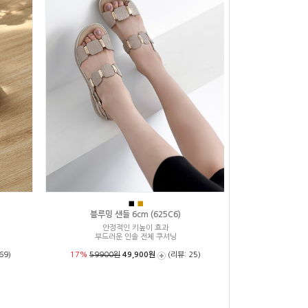
■
■
)
블루밍 샌들 6cm (625C6)
안정적인 키높이 효과
부드러운 인솔 전체 쿠셔닝
69)
17%
59900원
49,900원
(리뷰: 25)