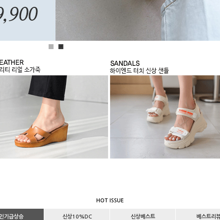
1
2
HOT ISSUE
인기급상승
신상10%DC
신상베스트
베스트리