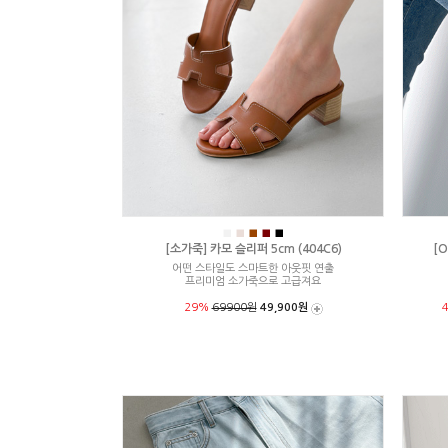
■
■
■
■
■
[소가죽] 카모 슬리퍼 5cm (404C6)
[O
어떤 스타일도 스마트한 아웃핏 연출
프리미엄 소가죽으로 고급져요
29%
69900원
49,900원