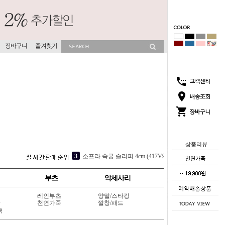
장바구니
즐겨찾기
상품리뷰
5
[소가죽] 각선미 웨지 슬리퍼 7cm (404L6)
1
코코썸 슬리퍼 4cm (715V11)
부츠
악세사리
2
뮤이즈 히든굽 슬리퍼 4cm (702V13)
3
소프라 속굽 슬리퍼 4cm (417V9)
레인부츠
양말/스타킹
상
천연가죽
깔창/패드
4
[OMPHALOS] 미농 히든굽 슬리퍼 4cm (731V8)
죽