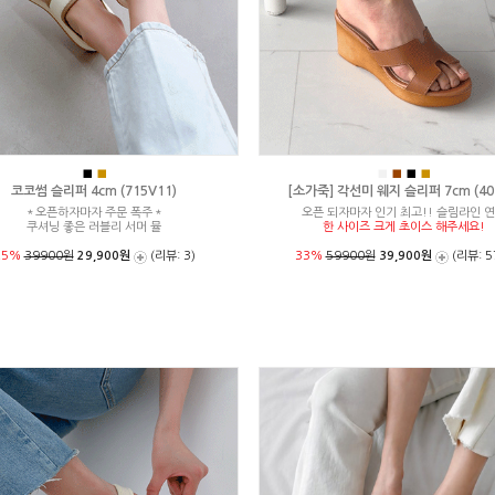
■
■
■
■
■
■
코코썸 슬리퍼 4cm (715V11)
[소가죽] 각선미 웨지 슬리퍼 7cm (404
＊오픈하자마자 주문 폭주＊
오픈 되자마자 인기 최고!! 슬림라인 
쿠셔닝 좋은 러블리 서머 뮬
한 사이즈 크게 초이스 해주세요!
25%
39900원
29,900원
(리뷰: 3)
33%
59900원
39,900원
(리뷰: 5