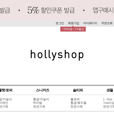
로그인
회원가입
마이페이지
주문조회
+3000원 / 5%할인
플랫/로퍼
스니커즈
슬리퍼
샌들
굽/키높이
통굽/키높이
블로퍼
1 - 6cm
리제인
하이탑
통굽/웨지힐
7cm이
연가죽
천연가죽
천연가죽
천연가