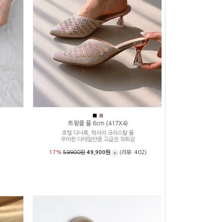
■
■
트윙클 뮬 6cm (417X4)
호텔 디너룩, 럭셔리 크리스탈 뮬
우아한 디테일만큼 고급진 착화감
17%
59900원
49,900원
(리뷰: 402)