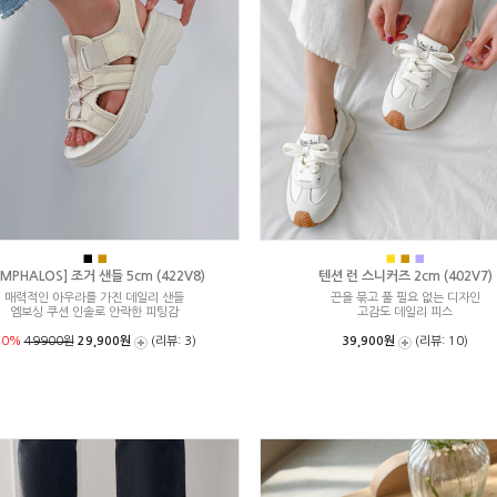
■
■
■
■
■
MPHALOS] 조거 샌들 5cm (422V8)
텐션 런 스니커즈 2cm (402V7)
매력적인 아우라를 가진 데일리 샌들
끈을 묶고 풀 필요 없는 디자인
엠보싱 쿠션 인솔로 안락한 피팅감
고감도 데일리 피스
40%
49900원
29,900원
(리뷰: 3)
39,900원
(리뷰: 10)