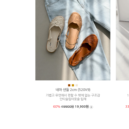
■
■
■
네아 샌들 2cm (520V9)
가볍고 유연해서 편할 수 밖에 없는 구조감
1
안티슬립아웃솔 탑재
60%
49900원
19,900원
3