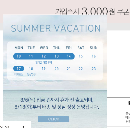
SPECIAL
펌프스
신상 10%
3 - 6cm
통
BEST 50
7cm 이상
메
SALE
천연가죽
천
오늘 하루 보지않기
닫기