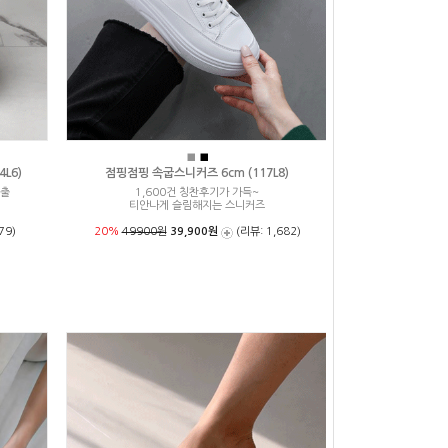
■
■
L6)
점핑점핑 속굽스니커즈 6cm (117L8)
연출
1,600건 칭찬후기가 가득~
티안나게 슬림해지는 스니커즈
79)
20%
49900원
39,900원
(리뷰: 1,682)