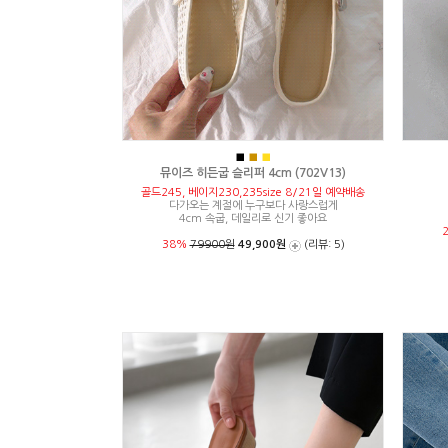
■
■
■
뮤이즈 히든굽 슬리퍼 4cm (702V13)
골드245, 베이지230,235size 8/21일 예약배송
다가오는 계절에 누구보다 사랑스럽게
4cm 속굽, 데일리로 신기 좋아요
38%
79900원
49,900원
(리뷰: 5)