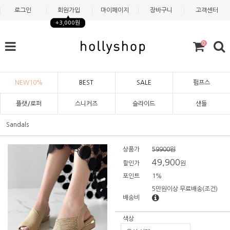
로그인
회원가입
마이페이지
장바구니
고객센터
+3,000원
0
NEW10%
BEST
SALE
펌프스
플랫/로퍼
스니커즈
슬라이드
샌들
Sandals
상품가
59900원
49,900
할인가
원
포인트
1%
5만원이상 무료배송
(조건)
배송비
색상