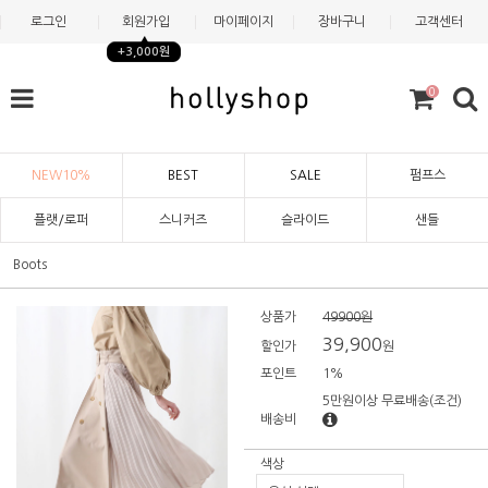
로그인
회원가입
마이페이지
장바구니
고객센터
+3,000원
0
NEW10%
BEST
SALE
펌프스
플랫/로퍼
스니커즈
슬라이드
샌들
Boots
상품가
49900원
39,900
할인가
원
포인트
1%
5만원이상 무료배송
(조건)
배송비
색상