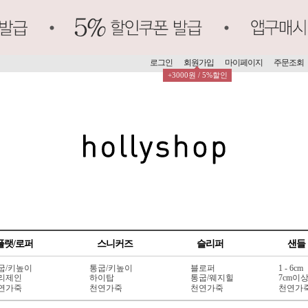
로그인
회원가입
마이페이지
주문조회
+3000원 / 5%할인
플랫/로퍼
스니커즈
슬리퍼
샌들
굽/키높이
통굽/키높이
블로퍼
1 - 6cm
리제인
하이탑
통굽/웨지힐
7cm이
연가죽
천연가죽
천연가죽
천연가