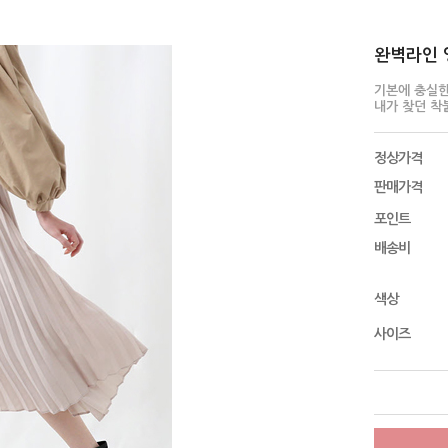
완벽라인 앵클
기본에 충실
내가 찾던 착붙
정상가격
판매가격
포인트
배송비
색상
사이즈