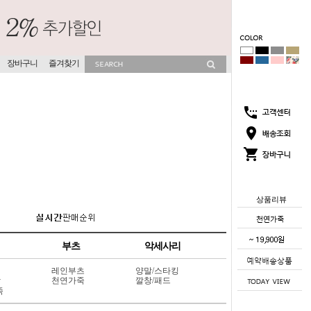
장바구니
즐겨찾기
상품리뷰
부츠
악세사리
레인부츠
양말/스타킹
상
천연가죽
깔창/패드
죽