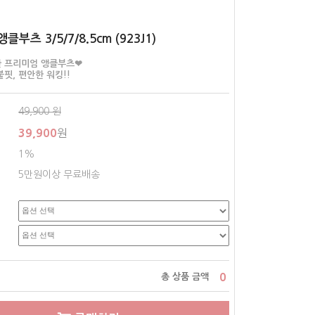
부츠 3/5/7/8.5cm (923J1)
한 프리미엄 앵클부츠❤
핏, 편안한 워킹!!
49,900
원
39,900
원
1%
5만원이상 무료배송
0
총 상품 금액