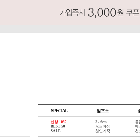
SPECIAL
펌프스
신상 10%
3 - 6cm
통
BEST 50
7cm 이상
메
SALE
천연가죽
천