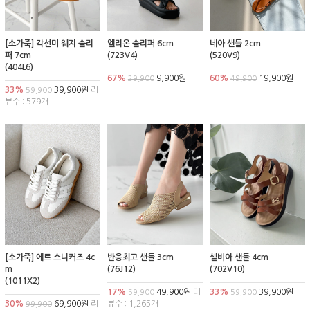
[소가죽] 각선미 웨지 슬리
엘리온 슬리퍼 6cm
네아 샌들 2cm
퍼 7cm
(723V4)
(520V9)
(404L6)
67%
9,900원
60%
19,900원
29,900
49,900
33%
39,900원
리
59,900
뷰수 : 579개
[소가죽] 에르 스니커즈 4c
반응최고 샌들 3cm
셀비아 샌들 4cm
m
(76J12)
(702V10)
(1011X2)
17%
49,900원
리
33%
39,900원
59,900
59,900
30%
69,900원
리
뷰수 : 1,265개
99,900