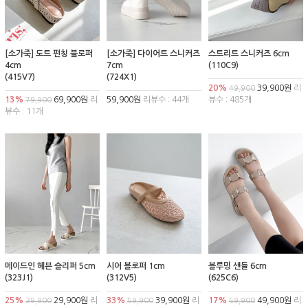
[소가죽] 도트 펀칭 블로퍼
[소가죽] 다이어트 스니커즈
스트리트 스니커즈 6cm
4cm
7cm
(110C9)
(415V7)
(724X1)
20%
39,900원
리
49,900
13%
69,900원
리
59,900원
리뷰수 : 44개
뷰수 : 485개
79,900
뷰수 : 11개
메이드인 헤븐 슬리퍼 5cm
시어 블로퍼 1cm
블루밍 샌들 6cm
(323J1)
(312V5)
(625C6)
25%
29,900원
리
33%
39,900원
리
17%
49,900원
리
39,900
59,900
59,900