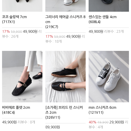
코코 슬링백 7cm
그리너리 에어굽 스니커즈 8
센스있는 샌들 4cm
(717X1)
cm
(608L4)
(219C7)
17%
49,900원
리
49,900원
리뷰수 : 23개
59,900
뷰수 : 26개
17%
49,900원
리
59,900
뷰수 : 18개
비비에르 플랫 2cm
[소가죽] 브리드 런 스니커
min 스니커즈 6cm
(418C4)
즈 2cm
(121V11)
(326V11)
49,900원
리뷰수 : 8개
40%
29,900원
리
49,900
89,900원
뷰수 : 4개