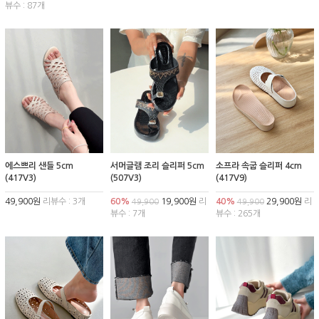
뷰수 : 87개
에스쁘리 샌들 5cm
서머글램 조리 슬리퍼 5cm
소프라 속굽 슬리퍼 4cm
(417V3)
(507V3)
(417V9)
49,900원
리뷰수 : 3개
60%
19,900원
리
40%
29,900원
리
49,900
49,900
뷰수 : 7개
뷰수 : 265개