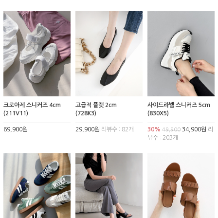
크로아제 스니커즈 4cm
고급적 플랫 2cm
사이드라벨 스니커즈 5cm
(211V11)
(728K3)
(830X5)
69,900원
29,900원
리뷰수 : 82개
30%
34,900원
리
49,900
뷰수 : 203개