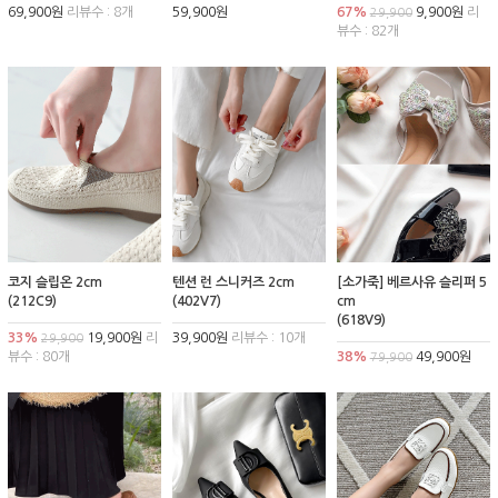
69,900원
리뷰수 : 8개
59,900원
67%
9,900원
리
29,900
뷰수 : 82개
코지 슬립온 2cm
텐션 런 스니커즈 2cm
[소가죽] 베르사유 슬리퍼 5
(212C9)
(402V7)
cm
(618V9)
33%
19,900원
리
39,900원
리뷰수 : 10개
29,900
뷰수 : 80개
38%
49,900원
79,900