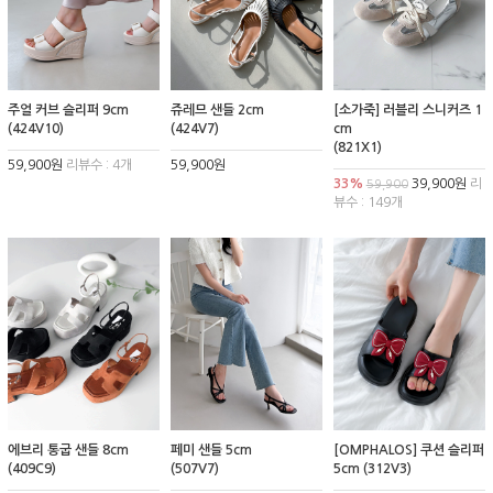
주얼 커브 슬리퍼 9cm
쥬레므 샌들 2cm
[소가죽] 러블리 스니커즈 1
(424V10)
(424V7)
cm
(821X1)
59,900원
리뷰수 : 4개
59,900원
33%
39,900원
리
59,900
뷰수 : 149개
에브리 통굽 샌들 8cm
페미 샌들 5cm
[OMPHALOS] 쿠션 슬리퍼
(409C9)
(507V7)
5cm (312V3)