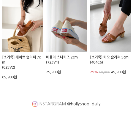
[소가죽] 케이트 슬리퍼 7c
메들리 스니커즈 2cm
[소가죽] 카모 슬리퍼 5cm
m
(723V1)
(404C6)
(625V2)
29,900원
29%
49,900원
69,900
69,900원
INSTARGRAM
@hollyshop_daily