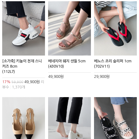
[소가죽] 키높이 천재 스니
베네치아 웨지 샌들 5cm
베노스 조리 슬리퍼 1cm
커즈 8cm
(430V10)
(702V11)
(112L7)
49,900원
29,900원
17%
49,900원
리
59,900
뷰수 : 1,370개