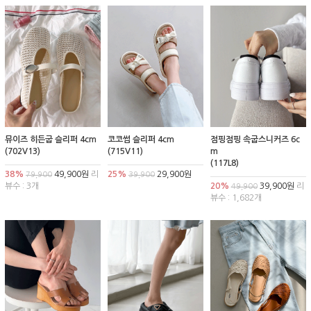
뮤이즈 히든굽 슬리퍼 4cm
코코썸 슬리퍼 4cm
점핑점핑 속굽스니커즈 6c
(702V13)
(715V11)
m
(117L8)
38%
49,900원
리
25%
29,900원
79,900
39,900
뷰수 : 3개
20%
39,900원
리
49,900
뷰수 : 1,682개