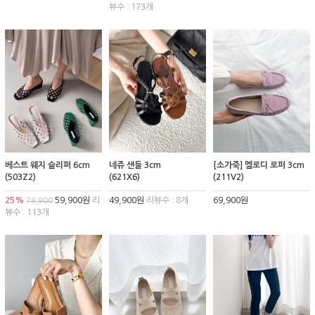
뷰수 : 173개
베스트 웨지 슬리퍼 6cm
네쥬 샌들 3cm
[소가죽] 멜로디 로퍼 3cm
(503Z2)
(621X6)
(211V2)
25%
59,900원
리
49,900원
리뷰수 : 8개
69,900원
79,900
뷰수 : 113개