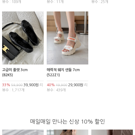
뷰수 : 189개
뷰수 : 11개
뷰수 : 25개
고급미 플랫 3cm
매력적 웨지 샌들 7cm
(82K5)
(522Z1)
33%
39,900원
리
40%
29,900원
리
59,900
49,900
뷰수 : 1,717개
뷰수 : 439개
매일매일 만나는 신상 10% 할인