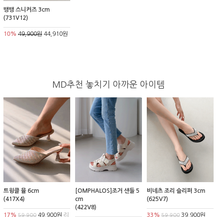
뱅뱅 스니커즈 3cm
(731V12)
10%
49,900원
44,910원
MD추천 놓치기 아까운 아이템
트윙클 뮬 6cm
[OMPHALOS]조거 샌들 5
비네츠 조리 슬리퍼 3cm
(417X4)
cm
(625V7)
(422V8)
17%
49,900원
리
33%
39,900원
59,900
59,900