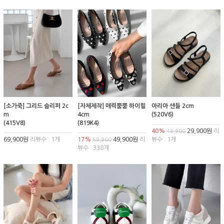
[소가죽] 그리드 슬리퍼 2c
[자체제작] 매력뿜뿜 하이힐
아리아 샌들 2cm
m
4cm
(520V6)
(415V8)
(819K4)
40%
29,900원
리
49,900
69,900원
리뷰수 : 1개
17%
49,900원
리
뷰수 : 1개
59,900
뷰수 : 338개