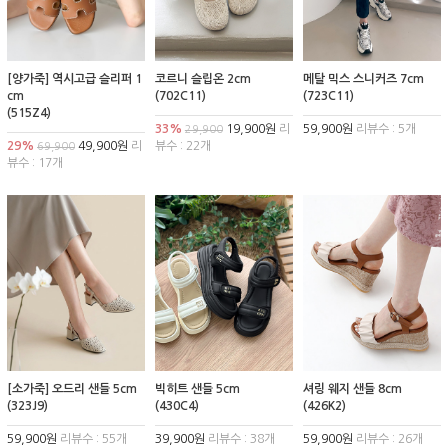
[양가죽] 역시고급 슬리퍼 1
코르니 슬립온 2cm
메탈 믹스 스니커즈 7cm
cm
(702C11)
(723C11)
(515Z4)
33%
19,900원
리
59,900원
리뷰수 : 5개
29,900
29%
49,900원
리
뷰수 : 22개
69,900
뷰수 : 17개
[소가죽] 오드리 샌들 5cm
빅히트 샌들 5cm
셔링 웨지 샌들 8cm
(323J9)
(430C4)
(426K2)
59,900원
리뷰수 : 55개
39,900원
리뷰수 : 38개
59,900원
리뷰수 : 26개