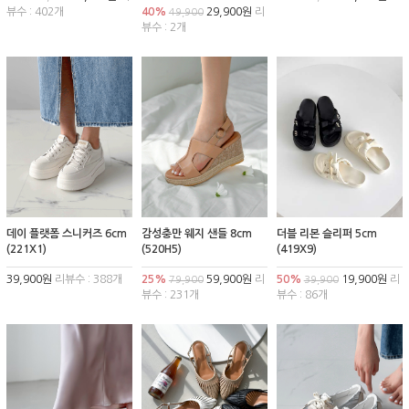
뷰수 : 402개
40%
29,900원
리
49,900
뷰수 : 2개
데이 플랫폼 스니커즈 6cm
감성충만 웨지 샌들 8cm
더블 리본 슬리퍼 5cm
(221X1)
(520H5)
(419X9)
39,900원
리뷰수 : 388개
25%
59,900원
리
50%
19,900원
리
79,900
39,900
뷰수 : 231개
뷰수 : 86개