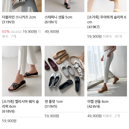
더블라인 스니커즈 2cm
스테파니 샌들 5cm
[소가죽] 우아하게 슬리퍼 6
(319V3)
(618V1)
cm
(419K7)
50%
19,900원
리
49,900원
39,900
뷰수 : 7개
59,900원
리뷰수 : 45개
[소가죽] 벨리시마 웨지 슬
젠 플랫 1cm
이벨 샌들 6cm
리퍼 6cm
(319V5)
(424V4)
(618V6)
59,900원
49,900원
리뷰수 : 2개
59,900원