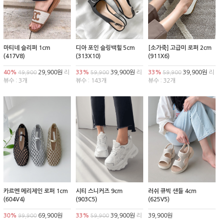
마티네 슬리퍼 1cm
디아 포인 슬링백힐 5cm
[소가죽] 고급미 로퍼 2cm
(417V8)
(313X10)
(911X6)
40%
29,900원
리
33%
39,900원
리
33%
39,900원
리
49,900
59,900
59,900
뷰수 : 3개
뷰수 : 143개
뷰수 : 32개
카르멘 메리제인 로퍼 1cm
시티 스니커즈 9cm
러쉬 큐빅 샌들 4cm
(604V4)
(903C5)
(625V5)
30%
69,900원
33%
39,900원
리
39,900원
99,900
59,900