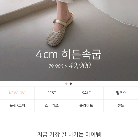
NEW10%
BEST
SALE
펌프스
플랫/로퍼
스니커즈
슬라이드
샌들
지금 가장 잘 나가는 아이템