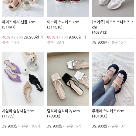
헤이즈 웨지 샌들 7cm
이브히 스니커즈 2cm
[소가죽] 리프트 스니커즈 7
(514V7)
(314C10)
cm
(402V12)
40%
29,900원
리
80%
9,900원
리
49,900
49,900
뷰수 : 14개
뷰수 : 88개
79,900원
리뷰수 : 5개
샤랄라 슬링백힐 5cm
릴리아 슬리퍼 2/4cm
루체아 스니커즈 6cm
(117L9)
(709C8)
(1010C6)
39,900원
리뷰수 : 109개
39,900원
리뷰수 : 5개
39,900원
리뷰수 : 3개