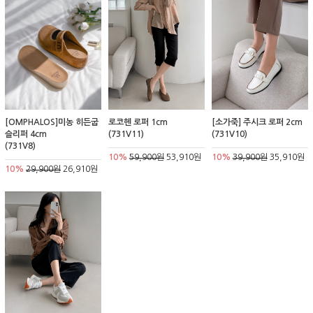
[OMPHALOS]미농 히든굽
로코헨 로퍼 1cm
[소가죽] 주시크 로퍼 2cm
슬리퍼 4cm
(731V11)
(731V10)
(731V8)
10%
59,900원
53,910원
10%
39,900원
35,910원
10%
29,900원
26,910원