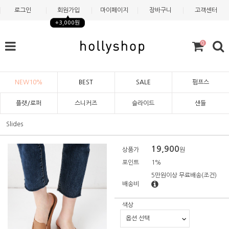
로그인
회원가입
마이페이지
장바구니
고객센터
+3,000원
0
NEW10%
BEST
SALE
펌프스
플랫/로퍼
스니커즈
슬라이드
샌들
Slides
19,900
상품가
원
포인트
1%
5만원이상 무료배송
(조건)
배송비
색상