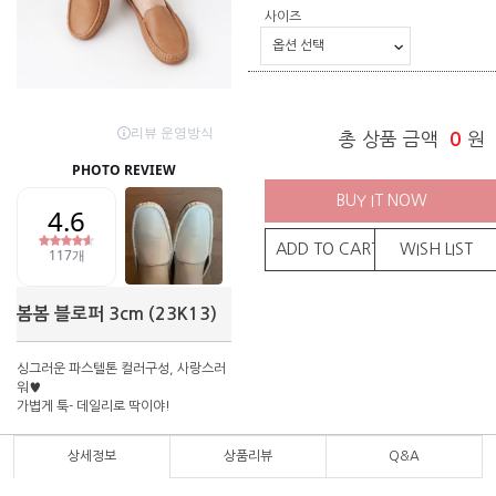
사이즈
총 상품 금액
0
원
BUY IT NOW
ADD TO CART
WISH LIST
봄봄 블로퍼 3cm (23K13)
싱그러운 파스텔톤 컬러구성, 사랑스러
워♥
가볍게 툭- 데일리로 딱이야!
상세정보
상품리뷰
Q&A