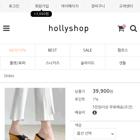
로그인
회원가입
마이페이지
장바구니
고객센터
+3,000원
0
NEW10%
BEST
SALE
펌프스
플랫/로퍼
스니커즈
슬라이드
샌들
Slides
39,900
상품가
원
포인트
1%
5만원이상 무료배송
(조건)
배송비
색상