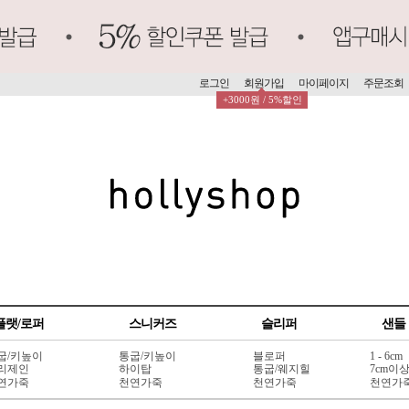
로그인
회원가입
마이페이지
주문조회
+3000원 / 5%할인
플랫/로퍼
스니커즈
슬리퍼
샌들
굽/키높이
통굽/키높이
블로퍼
1 - 6cm
리제인
하이탑
통굽/웨지힐
7cm이
연가죽
천연가죽
천연가죽
천연가