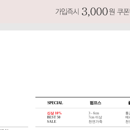
SPECIAL
펌프스
신상 10%
3 - 6cm
통
BEST 50
7cm 이상
메
SALE
천연가죽
천