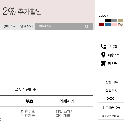
장바구니
즐겨찾기
상품리뷰
부츠
악세사리
레인부츠
양말/스타킹
상
천연가죽
깔창/패드
죽