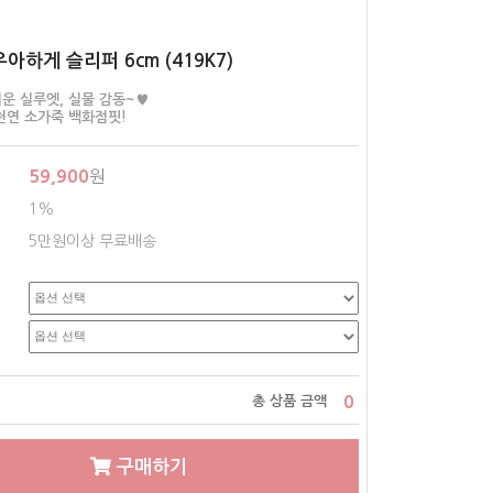
우아하게 슬리퍼 6cm (419K7)
운 실루엣, 실물 감동~♥
천연 소가죽 백화점핏!
59,900
원
1%
5만원이상 무료배송
0
총 상품 금액
구매하기