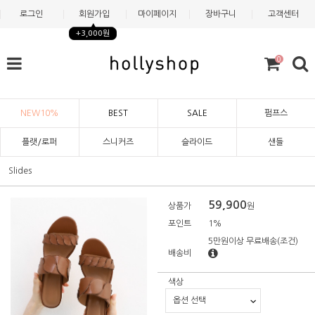
로그인
회원가입
마이페이지
장바구니
고객센터
+3,000원
0
NEW10%
BEST
SALE
펌프스
플랫/로퍼
스니커즈
슬라이드
샌들
Slides
59,900
상품가
원
포인트
1%
5만원이상 무료배송
(조건)
배송비
색상