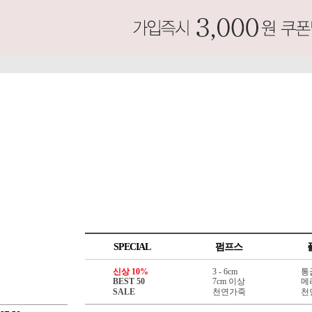
SPECIAL
펌프스
신상 10%
3 - 6cm
통
BEST 50
7cm 이상
메
SALE
천연가죽
천