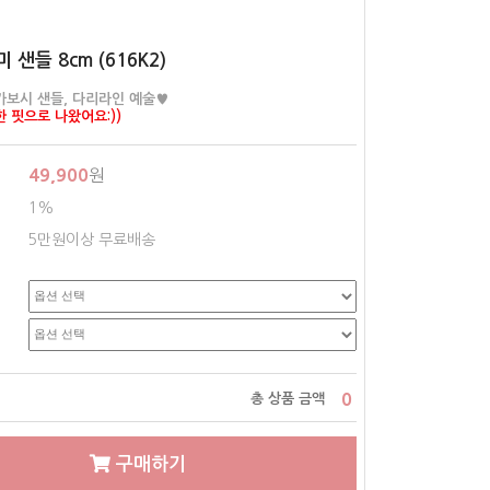
 샌들 8cm (616K2)
가보시 샌들, 다리라인 예술♥
 핏으로 나왔어요:))
49,900
원
1%
5만원이상 무료배송
0
총 상품 금액
구매하기