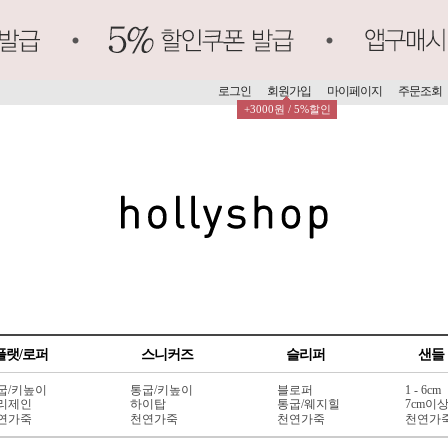
로그인
회원가입
마이페이지
주문조회
+3000원 / 5%할인
플랫/로퍼
스니커즈
슬리퍼
샌들
굽/키높이
통굽/키높이
블로퍼
1 - 6cm
리제인
하이탑
통굽/웨지힐
7cm이
연가죽
천연가죽
천연가죽
천연가