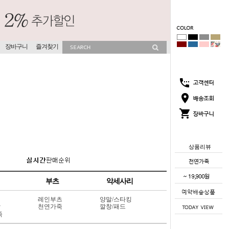
장바구니
즐겨찾기
상품리뷰
부츠
악세사리
레인부츠
양말/스타킹
상
천연가죽
깔창/패드
죽