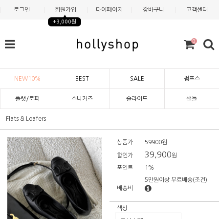
로그인
회원가입
마이페이지
장바구니
고객센터
+3,000원
0
NEW10%
BEST
SALE
펌프스
플랫/로퍼
스니커즈
슬라이드
샌들
Flats & Loafers
상품가
59900원
39,900
할인가
원
포인트
1%
5만원이상 무료배송
(조건)
배송비
색상