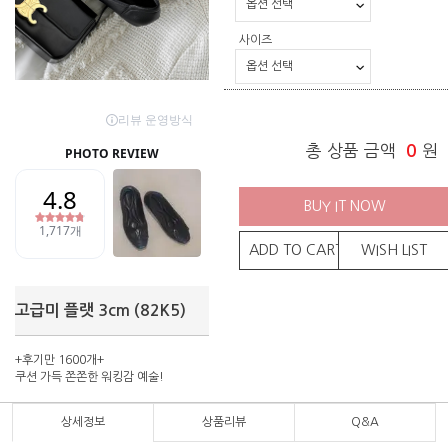
사이즈
총 상품 금액
0
원
BUY IT NOW
ADD TO CART
WISH LIST
고급미 플랫 3cm (82K5)
+후기만 1600개+
쿠션 가득 쫀쫀한 워킹감 예술!
상세정보
상품리뷰
Q&A