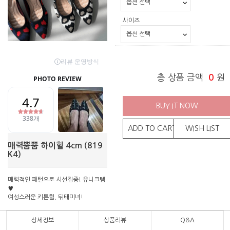
사이즈
총 상품 금액
0
원
BUY IT NOW
ADD TO CART
WISH LIST
매력뿜뿜 하이힐 4cm (819
K4)
매력적인 패턴으로 시선집중! 유니크템
♥
여성스러운 키튼힐, 뒤태미녀!
상세정보
상품리뷰
Q&A