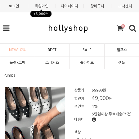
로그인
회원가입
마이페이지
장바구니
고객센터
+3,000원
0
NEW10%
BEST
SALE
펌프스
플랫/로퍼
스니커즈
슬라이드
샌들
Pumps
상품가
59900원
49,900
할인가
원
포인트
1%
5만원이상 무료배송
(조건)
배송비
색상