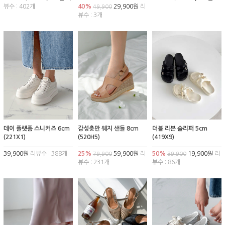
뷰수 : 402개
40%
29,900원
리
49,900
뷰수 : 3개
데이 플랫폼 스니커즈 6cm
감성충만 웨지 샌들 8cm
더블 리본 슬리퍼 5cm
(221X1)
(520H5)
(419X9)
39,900원
리뷰수 : 388개
25%
59,900원
리
50%
19,900원
리
79,900
39,900
뷰수 : 231개
뷰수 : 86개