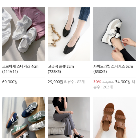
크로아제 스니커즈 4cm
고급적 플랫 2cm
사이드라벨 스니커즈 5cm
(211V11)
(728K3)
(830X5)
69,900원
29,900원
리뷰수 : 82개
30%
34,900원
리
49,900
뷰수 : 203개