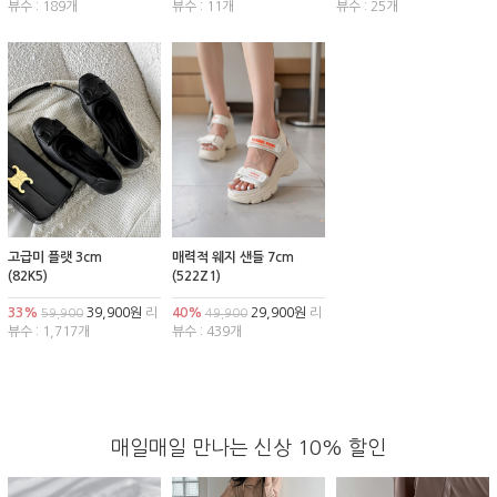
뷰수 : 189개
뷰수 : 11개
뷰수 : 25개
고급미 플랫 3cm
매력적 웨지 샌들 7cm
(82K5)
(522Z1)
33%
39,900원
리
40%
29,900원
리
59,900
49,900
뷰수 : 1,717개
뷰수 : 439개
매일매일 만나는 신상 10% 할인