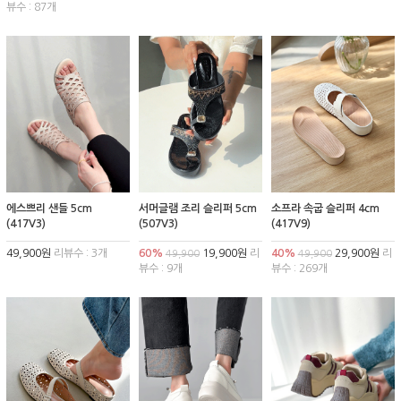
뷰수 : 87개
에스쁘리 샌들 5cm
서머글램 조리 슬리퍼 5cm
소프라 속굽 슬리퍼 4cm
(417V3)
(507V3)
(417V9)
49,900원
리뷰수 : 3개
60%
19,900원
리
40%
29,900원
리
49,900
49,900
뷰수 : 9개
뷰수 : 269개