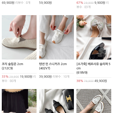
69,900원
리뷰수 : 8개
59,900원
67%
9,900원
리
29,900
뷰수 : 83개
코지 슬립온 2cm
텐션 런 스니커즈 2cm
[소가죽] 베르사유 슬리퍼 5
(212C9)
(402V7)
cm
(618V9)
33%
19,900원
리
39,900원
리뷰수 : 10개
29,900
뷰수 : 80개
38%
49,900원
79,900