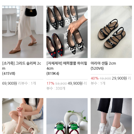
[소가죽] 그리드 슬리퍼 2c
[자체제작] 매력뿜뿜 하이힐
아리아 샌들 2cm
m
4cm
(520V6)
(415V8)
(819K4)
40%
29,900원
리
49,900
69,900원
리뷰수 : 1개
17%
49,900원
리
뷰수 : 1개
59,900
뷰수 : 338개