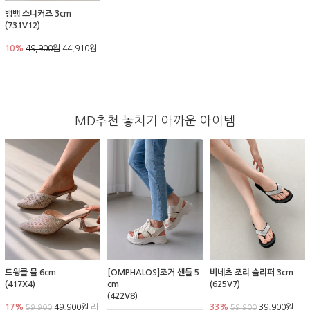
뱅뱅 스니커즈 3cm
(731V12)
10%
49,900원
44,910원
MD추천 놓치기 아까운 아이템
트윙클 뮬 6cm
[OMPHALOS]조거 샌들 5
비네츠 조리 슬리퍼 3cm
(417X4)
cm
(625V7)
(422V8)
17%
49,900원
리
33%
39,900원
59,900
59,900