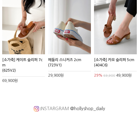
[소가죽] 케이트 슬리퍼 7c
메들리 스니커즈 2cm
[소가죽] 카모 슬리퍼 5cm
m
(723V1)
(404C6)
(625V2)
29,900원
29%
49,900원
69,900
69,900원
INSTARGRAM
@hollyshop_daily