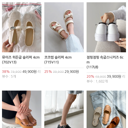
뮤이즈 히든굽 슬리퍼 4cm
코코썸 슬리퍼 4cm
점핑점핑 속굽스니커즈 6c
(702V13)
(715V11)
m
(117L8)
38%
49,900원
리
25%
29,900원
79,900
39,900
뷰수 : 5개
20%
39,900원
리
49,900
뷰수 : 1,682개