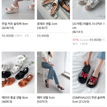
주얼 커브 슬리퍼 9cm
쥬레므 샌들 2cm
[소가죽] 러블리 스니커즈 1
(424V10)
(424V7)
cm
(821X1)
59,900원
리뷰수 : 4개
59,900원
33%
39,900원
리
59,900
뷰수 : 149개
에브리 통굽 샌들 8cm
페미 샌들 5cm
[OMPHALOS] 쿠션 슬리퍼
(409C9)
(507V7)
5cm (312V3)