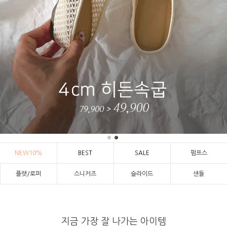
NEW10%
BEST
SALE
펌프스
플랫/로퍼
스니커즈
슬라이드
샌들
지금 가장 잘 나가는 아이템