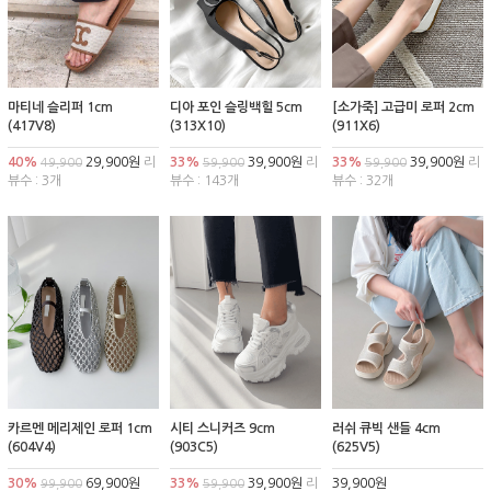
마티네 슬리퍼 1cm
디아 포인 슬링백힐 5cm
[소가죽] 고급미 로퍼 2cm
(417V8)
(313X10)
(911X6)
40%
29,900원
리
33%
39,900원
리
33%
39,900원
리
49,900
59,900
59,900
뷰수 : 3개
뷰수 : 143개
뷰수 : 32개
카르멘 메리제인 로퍼 1cm
시티 스니커즈 9cm
러쉬 큐빅 샌들 4cm
(604V4)
(903C5)
(625V5)
30%
69,900원
33%
39,900원
리
39,900원
99,900
59,900