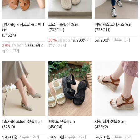
[양가죽] 역시고급 슬리퍼 1
코르니 슬립온 2cm
메탈 믹스 스니커즈 7cm
cm
(702C11)
(723C11)
(515Z4)
33%
19,900원
리
59,900원
리뷰수 : 5개
29,900
29%
49,900원
리
뷰수 : 22개
69,900
뷰수 : 17개
[소가죽] 오드리 샌들 5cm
빅히트 샌들 5cm
셔링 웨지 샌들 8cm
(323J9)
(430C4)
(426K2)
59,900원
리뷰수 : 55개
39,900원
리뷰수 : 39개
59,900원
리뷰수 : 26개