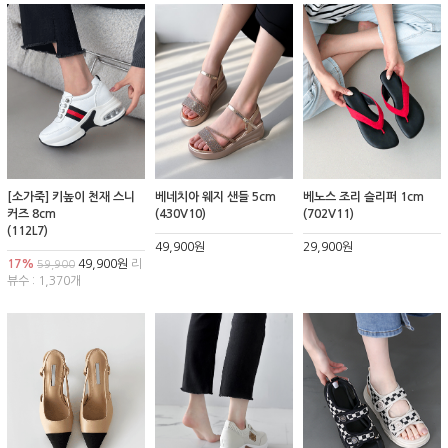
[소가죽] 키높이 천재 스니
베네치아 웨지 샌들 5cm
베노스 조리 슬리퍼 1cm
커즈 8cm
(430V10)
(702V11)
(112L7)
49,900원
29,900원
17%
49,900원
리
59,900
뷰수 : 1,370개