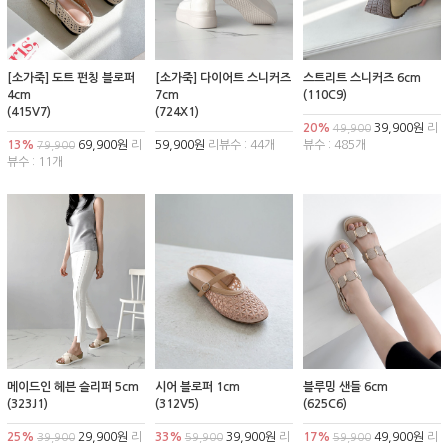
[소가죽] 도트 펀칭 블로퍼
[소가죽] 다이어트 스니커즈
스트리트 스니커즈 6cm
4cm
7cm
(110C9)
(415V7)
(724X1)
20%
39,900원
리
49,900
13%
69,900원
리
59,900원
리뷰수 : 44개
뷰수 : 485개
79,900
뷰수 : 11개
메이드인 헤븐 슬리퍼 5cm
시어 블로퍼 1cm
블루밍 샌들 6cm
(323J1)
(312V5)
(625C6)
25%
29,900원
리
33%
39,900원
리
17%
49,900원
리
39,900
59,900
59,900