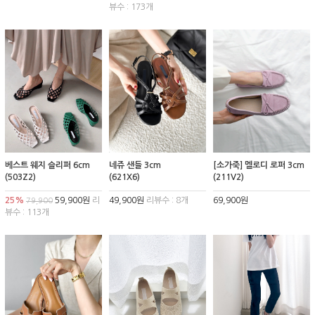
뷰수 : 173개
베스트 웨지 슬리퍼 6cm
네쥬 샌들 3cm
[소가죽] 멜로디 로퍼 3cm
(503Z2)
(621X6)
(211V2)
25%
59,900원
리
49,900원
리뷰수 : 8개
69,900원
79,900
뷰수 : 113개