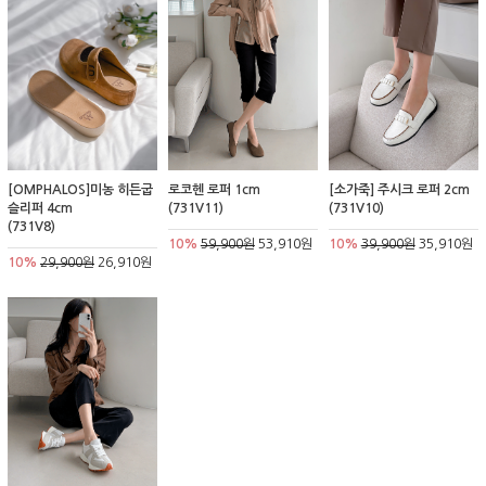
[OMPHALOS]미농 히든굽
로코헨 로퍼 1cm
[소가죽] 주시크 로퍼 2cm
슬리퍼 4cm
(731V11)
(731V10)
(731V8)
10%
59,900원
53,910원
10%
39,900원
35,910원
10%
29,900원
26,910원