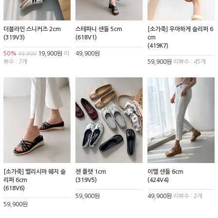
더블라인 스니커즈 2cm
스테파니 샌들 5cm
[소가죽] 우아하게 슬리퍼 6
(319V3)
(618V1)
cm
(419K7)
50%
19,900원
리
49,900원
39,900
뷰수 : 7개
59,900원
리뷰수 : 45개
[소가죽] 벨리시마 웨지 슬
젠 플랫 1cm
이벨 샌들 6cm
리퍼 6cm
(319V5)
(424V4)
(618V6)
59,900원
49,900원
리뷰수 : 2개
59,900원