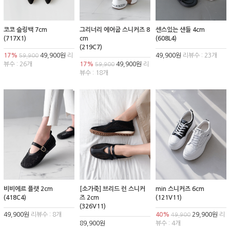
코코 슬링백 7cm
그리너리 에어굽 스니커즈 8
센스있는 샌들 4cm
(717X1)
cm
(608L4)
(219C7)
17%
49,900원
리
49,900원
리뷰수 : 23개
59,900
뷰수 : 26개
17%
49,900원
리
59,900
뷰수 : 18개
비비에르 플랫 2cm
[소가죽] 브리드 런 스니커
min 스니커즈 6cm
(418C4)
즈 2cm
(121V11)
(326V11)
49,900원
리뷰수 : 8개
40%
29,900원
리
49,900
89,900원
뷰수 : 4개