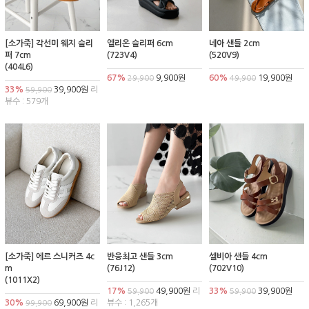
[소가죽] 각선미 웨지 슬리
엘리온 슬리퍼 6cm
네아 샌들 2cm
퍼 7cm
(723V4)
(520V9)
(404L6)
67%
9,900원
60%
19,900원
29,900
49,900
33%
39,900원
리
59,900
뷰수 : 579개
[소가죽] 에르 스니커즈 4c
반응최고 샌들 3cm
셀비아 샌들 4cm
m
(76J12)
(702V10)
(1011X2)
17%
49,900원
리
33%
39,900원
59,900
59,900
30%
69,900원
리
뷰수 : 1,265개
99,900