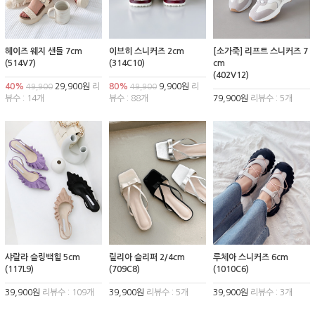
헤이즈 웨지 샌들 7cm
이브히 스니커즈 2cm
[소가죽] 리프트 스니커즈 7
(514V7)
(314C10)
cm
(402V12)
40%
29,900원
리
80%
9,900원
리
49,900
49,900
뷰수 : 14개
뷰수 : 88개
79,900원
리뷰수 : 5개
샤랄라 슬링백힐 5cm
릴리아 슬리퍼 2/4cm
루체아 스니커즈 6cm
(117L9)
(709C8)
(1010C6)
39,900원
리뷰수 : 109개
39,900원
리뷰수 : 5개
39,900원
리뷰수 : 3개