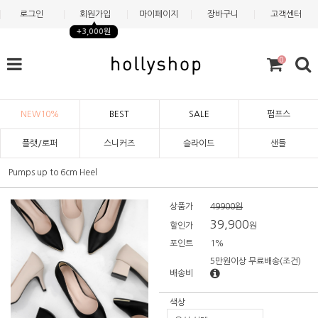
로그인
회원가입
마이페이지
장바구니
고객센터
+3,000원
0
NEW10%
BEST
SALE
펌프스
플랫/로퍼
스니커즈
슬라이드
샌들
Pumps up to 6cm Heel
상품가
49900원
39,900
할인가
원
포인트
1%
5만원이상 무료배송
(조건)
배송비
색상