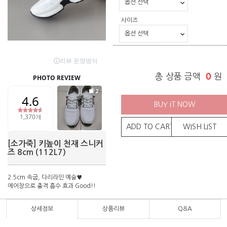
사이즈
총 상품 금액
0
원
BUY IT NOW
ADD TO CART
WISH LIST
[소가죽] 키높이 천재 스니커
즈 8cm (112L7)
2.5cm 속굽, 다리라인 예술♥
에어창으로 충격 흡수 효과 Good!!
상세정보
상품리뷰
Q&A