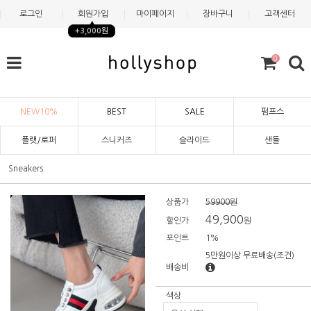
로그인
회원가입
마이페이지
장바구니
고객센터
+3,000원
0
NEW10%
BEST
SALE
펌프스
플랫/로퍼
스니커즈
슬라이드
샌들
Sneakers
상품가
59900원
49,900
할인가
원
포인트
1%
5만원이상 무료배송
(조건)
배송비
색상